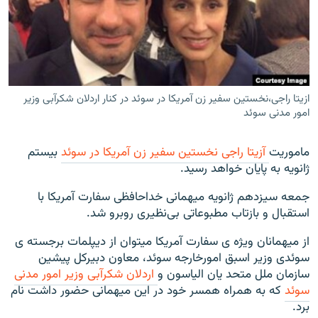
زبان‌های دیگر
ازیتا راجی،نخستین سفیر زن آمریکا در سوئد در کنار اردلان شکرآبی وزیر
امور مدنی سوئد
ماموریت
آزیتا راجی نخستین سفیر زن آمریکا در سوئد
بیستم
ژانویه به پایان خواهد رسید.
جمعه سیزدهم ژانویه میهمانی خداحافظی سفارت آمریکا با
استقبال و بازتاب مطبوعاتی بی‌نظیری روبرو شد.
از میهمانان ویژه ی سفارت آمریکا میتوان از دیپلمات برجسته ی
سوئدی وزیر اسبق امورخارجه سوئد، معاون دبیرکل پیشین
سازمان ملل متحد یان الیاسون و
اردلان شکرآبی وزیر امور مدنی
سوئد
که به همراه همسر خود در این میهمانی حضور داشت نام
برد.