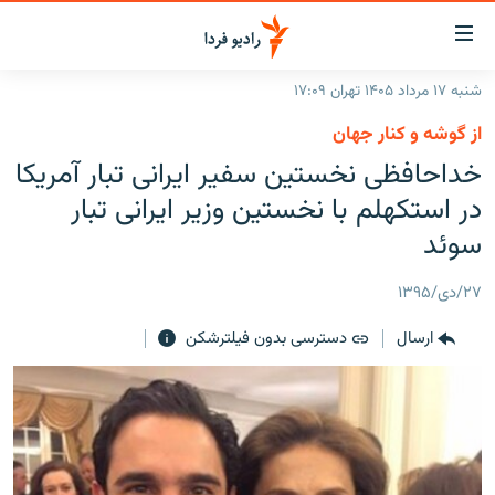
ینک‌های
ابلیت
سترسی
شنبه ۱۷ مرداد ۱۴۰۵ تهران ۱۷:۰۹
ازگشت
صفحه اصلی
از گوشه و کنار جهان
ازگشت
ایران
خداحافظی نخستین سفیر ایرانی تبار آمریکا
ه
نوی
جهان
در استکهلم با نخستین وزیر ایرانی تبار
صلی
رادیو
سوئد
فتن
ه
پادکست
انتخاب کنید و بشنوید
۲۷/دی/۱۳۹۵
فحه
چندرسانه‌ای
برنامه‌های رادیویی
ستجو
ارسال
دسترسی بدون فیلترشکن
زنان فردا
فرکانس‌ها
گزارش‌های تصویری
گزارش‌های ویدئویی
English
به ما بپیوندید