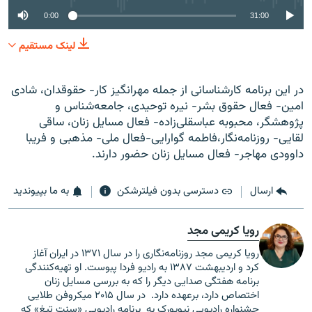
0:00
31:00
لینک مستقیم
در این برنامه کارشناسانی از جمله مهرانگیز کار- حقوقدان، شادی
امین- فعال حقوق بشر- نیره توحیدی، جامعه‌شناس و
پژوهشگر، محبوبه عباسقلی‌زاده- فعال مسایل زنان، ساقی
لقایی- روزنامه‌نگار،فاطمه گوارایی-فعال ملی- مذهبی و فریبا
داوودی مهاجر- فعال مسایل زنان حضور دارند.
ارسال
دسترسی بدون فیلترشکن
به ما بپیوندید
رویا کریمی مجد
رویا کریمی مجد روزنامه‌نگاری را در سال ۱۳۷۱ در ایران آغاز
کرد و اردیبهشت ۱۳۸۷ به رادیو فردا پبوست. او تهیه‌کنندگی
برنامه هفتگی صدایی دیگر را که به بررسی مسایل زنان
اختصاص دارد، برعهده دارد. در سال ۲۰۱۵ میکروفن طلایی
جشنواره رادیویی نیویورک به برنامه رادیویی «سنت تیغ» که