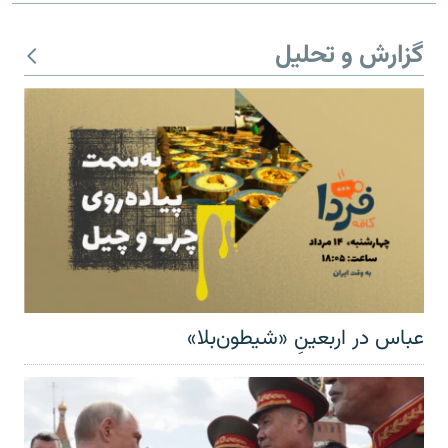
گزارش و تحلیل
عباس در اربعینِ «شیطون‌بلا»