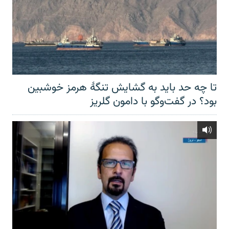
تا چه حد باید به گشایش تنگهٔ هرمز خوشبین
بود؟ در گفت‌وگو با دامون گلریز