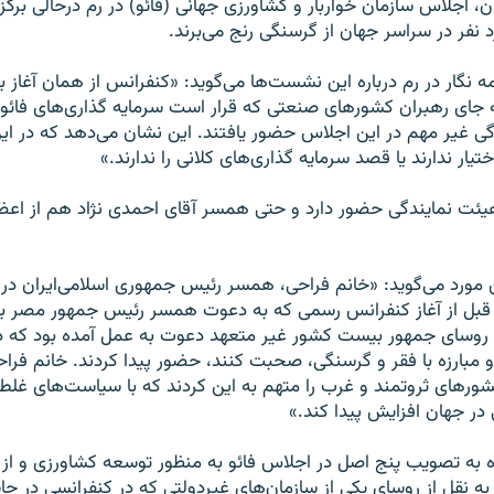
، اجلاس سازمان خواربار و کشاورزی جهانی (فائو) در رم درحالی برگز
 نفر در سراسر جهان از گرسنگی رنج می‌برند.
مه نگار در رم درباره این نشست‌ها می‌گوید: «کنفرانس از همان آغا
به جای رهبران کشورهای صنعتی که قرار است سرمایه گذاری‌های فائو ر
ی غیر مهم در این اجلاس حضور یافتند. این نشان می‌دهد که در این
ختیار ندارند یا قصد سرمایه گذاری‌های کلانی را ندارند.»
هیئت نمایندگی حضور دارد و حتی همسر آقای احمدی نژاد هم از اع
 مورد می‌گوید: «خانم فراحی، همسر رئیس جمهوری اسلامی‌ایران د
قبل از آغاز کنفرانس رسمی‌ که به دعوت همسر رئیس جمهور مصر برگ
 روسای جمهور بیست کشور غیر متعهد دعوت به عمل آمده بود که در
و مبارزه با فقر و گرسنگی، صحبت کنند، حضور پیدا کردند. خانم فراح
رهای ثروتمند و غرب را متهم به این کردند که با سیاست‌های غل
ر جهان افزایش پیدا کند.»
ره به تصویب پنج اصل در اجلاس فائو به منظور توسعه کشاورزی و از 
ه نقل از روسای یکی از سازمان‌های غیردولتی که در کنفرانسی در حا