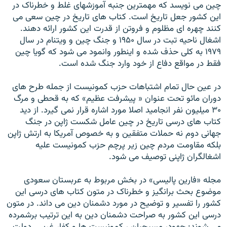
چین می نویسد که مهمترین جنبه آموزشهای غلط و خطرناک در
این کشور جعل تاریخ است. کتاب های تاریخ در چین سعی می
کنند چهره ای مظلوم و فروتن از قدرت این کشور ارائه دهند.
اشغال ناحیه تبت در سال ۱۹۵۰ و جنگ چین و ویتنام در سال
۱۹۷۹ به کلی حذف شده و اینطور وانمود می شود که گویا چین
فقط در مواقع دفاع از خود وارد جنگ شده است.
در عین حال تمام اشتباهات حزب کمونیست از جمله طرح های
دوران مائو تحت عنوان « پیشرفت عظیم» که به قحطی و مرگ
۳۰ میلیون نفر انجامید اصلا مورد اشاره قرار نمی گیرد. از دید
کتاب های درسی تاریخ در چین عامل شکست ژاپن در جنگ
جهانی دوم نه حملات متفقین و به خصوص آمریکا به ارتش ژاپن
بلکه مقاومت مردم چین زیر پرچم حزب کمونیست علیه
اشغالگران ژاپنی توصیف می شود.
مجله «فارین پالیسی» در بخش مربوط به عربستان سعودی
موضوع بحث برانگیز و خطرناک در متون کتاب های درسی این
کشور را تفسیر و توضیح در مورد دشمنان دین می داند. در متون
درسی این کشور به صراحت دشمنان دین به این ترتیب برشمرده