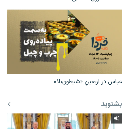
عباس در اربعینِ «شیطون‌بلا»
بشنوید