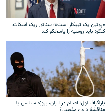
«پوتین یک تبهکار است»؛ سناتور ریک اسکات:
کنگره باید روسیه را پاسخگو کند
پاراگراف اول؛ اعدام در ایران، پروژه سیاسی یا
مناقشهٔ درون مذهبی؟