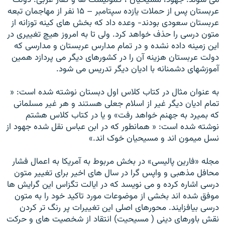
می شوند: جهود، مسیحیان ، کمونیست ها و کفار غربی. دولت
عربستان پس از حملات یازده سپتامبر – ۱۵ نفر از مهاجمان تبعه
عربستان سعودی بودند- وعده داد که بخش های کینه توزانه از
متون درسی را حذف خواهد کرد. ولی تا به امروز هیچ تغییری در
این زمینه داده نشده و در تمام مدارس عربستان و مدارسی که
دولت عربستان هزینه آن را در کشورهای دیگر می پردازد همین
آموزشهای دشمنانه با ادیان دیگر تدریس می شود.
به عنوان مثال در کتاب کلاس اول دبستان نوشته شده است: «
تمام ادیان دیگر غیر از اسلام جعلی هستند و هر غیر مسلمانی
که بمیرد به جهنم خواهد رفت» و یا در کتاب کلاس هشتم
نوشته شده است: « همانطور که در ابن عباس نقل شده جهود از
نسل میمون اند و مسیحیان خوک اند.»
مجله «فارین پالیسی» در بخش مربوط به آمریکا به اعمال فشار
محافل مذهبی و واپس گرا در سال های اخیر برای تغییر متون
درسی اشاره کرده و می نویسد که در ایالت تگزاس این گرايش ها
موفق شده اند بخشی از موضوعات مورد تاکید خود را به متون
درسی بیافزایند. محورهای اصلی این تغییرات پر رنگ تر کردن
نقش باورهای دینی ( مسیحیت) انتقاد از شخصیت های و حرکت