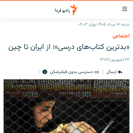
ینک‌های
ابلیت
سترسی
شنبه ۱۷ مرداد ۱۴۰۵ تهران ۰۲:۰۳
ازگشت
صفحه اصلی
اجتماعی
ازگشت
ایران
«بدترین کتاب‌های درسی»؛ از ایران تا چین
ه
نوی
جهان
صلی
۲۲/شهریور/۱۳۸۹
رادیو
فتن
ارسال
دسترسی بدون فیلترشکن
ه
پادکست
انتخاب کنید و بشنوید
فحه
چندرسانه‌ای
برنامه‌های رادیویی
ستجو
زنان فردا
فرکانس‌ها
گزارش‌های تصویری
گزارش‌های ویدئویی
English
به ما بپیوندید