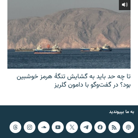
تا چه حد باید به گشایش تنگهٔ هرمز خوشبین
بود؟ در گفت‌وگو با دامون گلریز
به ما بپیوندید