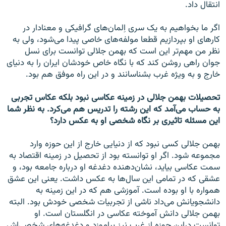
انتقال داد.
اگر ما بخواهيم به يک سری اِلمان‌های گرافيکی و معنادار در
کارهای او بپردازيم قطعا مولفه‌های خاصی پيدا می‌شود، ولی به
نظر من مهم‌تر اين است که بهمن جلالی توانست برای نسل
جوان راهی روشن کند که با نگاه خاص خودشان ايران را به دنيای
خارج و به ويژه غرب بشناسانند و در اين راه موفق هم بود.
تحصيلات بهمن جلالی در زمينه عکاسی نبود بلکه عکاس تجربی
به حساب می‌آمد که اين رشته را تدريس هم می‌کرد. به نظر شما
اين مسئله تاثیری بر نگاه شخصی او به عکس دارد؟
بهمن جلالی کسی نبود که از دنيايی خارج از اين حوزه وارد
مجموعه شود. اگر او توانسته بود از تحصيل در زمينه اقتصاد به
سمت عکاسی بيايد، نشان‌دهنده دغدغه او درباره جامعه بود، و
عشقی که در تمامی این سال‌ها به عکس داشت. یعنی این عشق
همواره با او بوده است. آموزشی هم که در اين زمينه به
دانشجويانش می‌داد ناشی از تجربيات شخصی خودش بود. البته
بهمن جلالی دانش آموخته عکاسی در انگلستان است. او
توانست دراين حوزه از غرب نیز بياموزد و دغدغه‌های شخصی‌اش