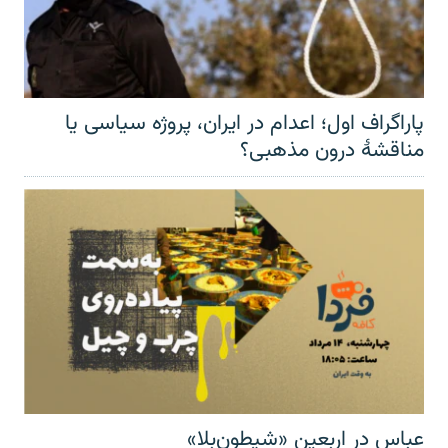
پاراگراف اول؛ اعدام در ایران، پروژه سیاسی یا
مناقشهٔ درون مذهبی؟
عباس در اربعینِ «شیطون‌بلا»