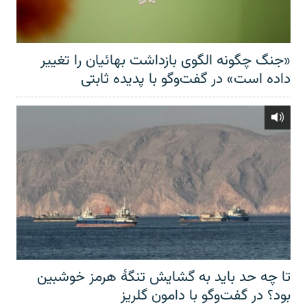
«جنگ چگونه الگوی بازداشت بهائیان را تغییر
داده است» در گفت‌وگو با پدیده ثابتی
تا چه حد باید به گشایش تنگهٔ هرمز خوشبین
بود؟ در گفت‌وگو با دامون گلریز