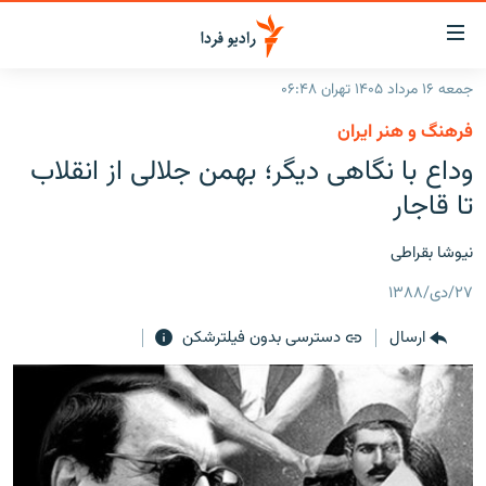
ینک‌های
ابلیت
سترسی
جمعه ۱۶ مرداد ۱۴۰۵ تهران ۰۶:۴۸
ازگشت
صفحه اصلی
فرهنگ و هنر ایران
ازگشت
ایران
وداع با نگاهی دیگر؛ بهمن جلالی از انقلاب
ه
نوی
جهان
تا قاجار
صلی
رادیو
فتن
نیوشا بقراطی
ه
پادکست
انتخاب کنید و بشنوید
فحه
۲۷/دی/۱۳۸۸
چندرسانه‌ای
برنامه‌های رادیویی
ستجو
ارسال
دسترسی بدون فیلترشکن
زنان فردا
فرکانس‌ها
گزارش‌های تصویری
گزارش‌های ویدئویی
English
به ما بپیوندید