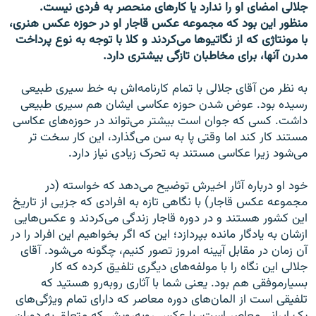
جلالی امضای او را ندارد يا کارهای منحصر به فردی نيست.
منظور اين بود که مجموعه عکس قاجار او در حوزه عکس هنری،
با مونتاژی که از نگاتیوها می‌کردند و کلا با توجه به نوع پرداخت
مدرن آنها، برای مخاطبان تازگی بيشتری دارد.
به نظر من آقای جلالی با تمام کارنامه‌اش به خط سيری طبيعی
رسيده بود. عوض شدن حوزه عکاسی ایشان هم سیری طبیعی
داشت. کسی که جوان است بيشتر می‌تواند در حوزه‌های عکاسی
مستند کار کند اما وقتی پا به سن می‌گذارد، اين کار سخت تر
می‌شود زيرا عکاسی مستند به تحرک زيادی نياز دارد.
خود او درباره آثار اخيرش توضيح می‌دهد که خواسته (در
مجموعه عکس قاجار) با نگاهی تازه به افرادی که جزيی از تاريخ
اين کشور هستند و در دوره قاجار زندگی می‌کردند و عکس‌هایی
ازشان به یادگار مانده بپردازد؛ اين که اگر بخواهيم اين افراد را در
آن زمان در مقابل آيينه امروز تصور کنيم، چگونه می‌شود. آقای
جلالی اين نگاه را با مولفه‌های دیگری تلفيق کرده که کار
بسیارموفقی هم بود. يعنی شما با آثاری روبه‌رو هستيد که
تلفيقی است از المان‌های دوره معاصر که دارای تمام ويژگی‌های