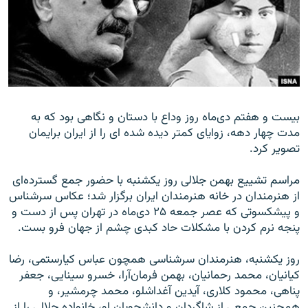
زبان‌های دیگر
بیست و هفتم دی‌ماه روز وداع با دستان و نگاهی بود که به
مدت چهار دهه، زوایای کمتر دیده شده ای را از ایران برایمان
تصویر کرد.
مراسم تشییع بهمن جلالی روز یکشنبه با حضور جمع گسترده‌ای
از هنرمندان در خانه هنرمندان ايران برگزار شد؛ عکاس سرشناس
و پیشکسوتی که عصر جمعه ۲۵ دی‌ماه در تهران پس از دست و
پنجه نرم کردن با مشکلات حاد کبدی چشم از جهان فرو بست.
روز یکشنبه، هنرمندان سرشناسی همچون عباس کيارستمی، رضا
کيانيان، محمد رحمانيان، بهمن فرمان‌آرا، خسرو سينايی، جعفر
پناهی، محمود کلاری، آيدين آغداشلو، محمد چرمشير، و
همچنین جمعی از شاگردان و دانشجويان او، خانواده جلالی را از