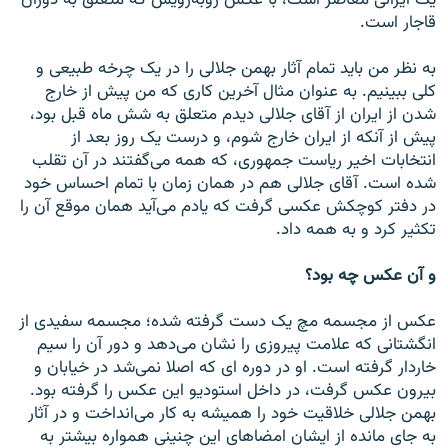
يک ايرانی معاصر است، با عکس روبه‌رويش که متعلق به دوران
قاجار است.
به نظر من بايد تمام آثار بهمن جلالی را در يک چرخه طبيعی و
کلی ببينيم. به عنوان مثال آخرين کاری که من پيش از خارج
شدن از ايران از آقای جلالی ديدم متعلق به شش ماه قبل بود،
پیش از آنکه از ایران خارج شوم، و درست يک روز بعد از
انتخابات اخير رياست جمهوری، که همه می‌گفتند در آن تقلب
شده است. آقای جلالی هم در همان زمان با تمام احساس خود
در دفتر کوچکش عکسی گرفت که یادم می‌آید همان موقع آن را
تکثير کرد و به همه داد.
و آن عکس چه بود؟
عکس از مجسمه مچ یک دست گرفته شده؛ مجسمه سفيدی از
انگشتانی که علامت پیروزی را نشان می‌دهد و دور آن را سيم
خاردار گرفته است. او در دوره ای که اصلا نمی‌شد در خیابان و
بیرون عکس گرفت، در داخل استوديو اين عکس را گرفته بود.
بهمن جلالی خلاقيت خود را هميشه به کار می‌انداخت و در آثار
به جای مانده از ایشان امضاهای اين چنينی همواره بيشتر به