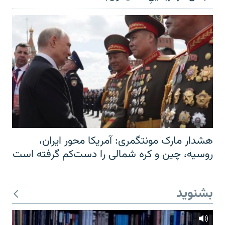
هشدار مارک مونتگمری: آمریکا محور ایران،
روسیه، چین و کره شمالی را دست‌کم گرفته است
بشنوید