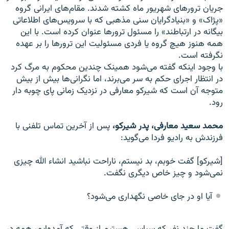
جریان ترورهای شهریور ماه کشته شدند. مقام‌های ایرانی گروه
«پژاک» و «بنیادگرایان سنی مذهبی که با سرویس‌های اطلاعاتی
بیگانه در ارتباطند» را مسئول ترورها عنوان کرده است. با این
همه هنوز هیچ گروه یا فردی مسئولیت این ترورها را بر عهده
نگرفته است.
با وجود اینکه گفته می‌شود همینک چندین محکوم به مرگ کرد
در انتظار اجرای حکم به سر می‌برند، اما نگرانی‌ها بیش از بیش
متوجه آن است که شیرکو معارفی در نزدیک زمانی پای چوبه دار
رود.
محمد سعید معارفی، پدر شیرکو،
پس از آخرین تماس تلفنی با
فرزندش به رادیو فردا می‌گوید:
[شیرکو] گفت خوبم، بد نيستم، ناراحت نباشيد انشاء الله چيزی
نمی‌شود و چيز خاص ديگری نگفت.
آيا او در جای خاصی نگهداری می‌شود؟
گفت ما چند نفر که سياسی هستيم از وقتی که آمده‌ايم، همه در