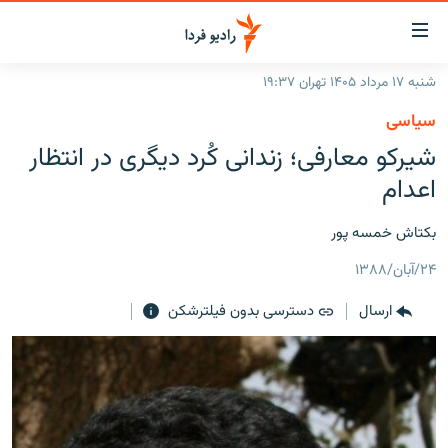
ینک‌های
ابلیت
سترسی
شنبه ۱۷ مرداد ۱۴۰۵ تهران ۱۹:۳۷
ازگشت
صفحه اصلی
سیاسی
ازگشت
ایران
شیرکو معارفی؛ زندانی کُرد دیگری در انتظار
ه
نوی
جهان
اعدام
صلی
رادیو
فتن
بکتاش خمسه پور
ه
پادکست
انتخاب کنید و بشنوید
فحه
۲۴/آبان/۱۳۸۸
چندرسانه‌ای
برنامه‌های رادیویی
ستجو
ارسال
دسترسی بدون فیلترشکن
زنان فردا
فرکانس‌ها
گزارش‌های تصویری
گزارش‌های ویدئویی
English
به ما بپیوندید