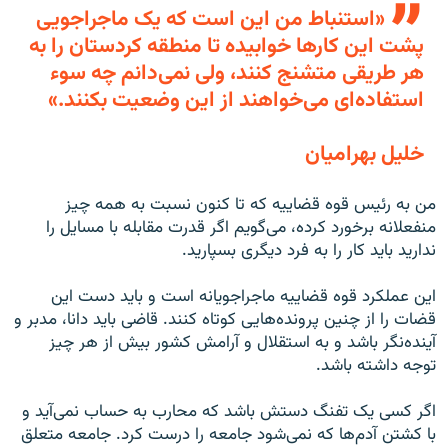
«استنباط من اين است که يک ماجراجويی
پشت اين کارها خوابيده تا منطقه کردستان را به
هر طريقی متشنج کنند، ولی نمی‌دانم چه سوء
استفاده‌ای می‌خواهند از اين وضعيت بکنند.»
خلیل بهرامیان
من به رئيس قوه قضاييه که تا کنون نسبت به همه چيز
منفعلانه برخورد کرده، می‌گويم اگر قدرت مقابله با مسايل را
نداريد بايد کار را به فرد ديگری بسپاريد.
اين عملکرد قوه قضاييه ماجراجويانه است و بايد دست اين
قضات را از چنين پرونده‌هايی کوتاه کنند. قاضی بايد دانا، مدبر و
آينده‌نگر باشد و به استقلال و آرامش کشور بيش از هر چيز
توجه داشته باشد.
اگر کسی يک تفنگ دستش باشد که محارب به حساب نمی‌آيد و
با کشتن آدم‌ها که نمی‌شود جامعه را درست کرد. جامعه متعلق