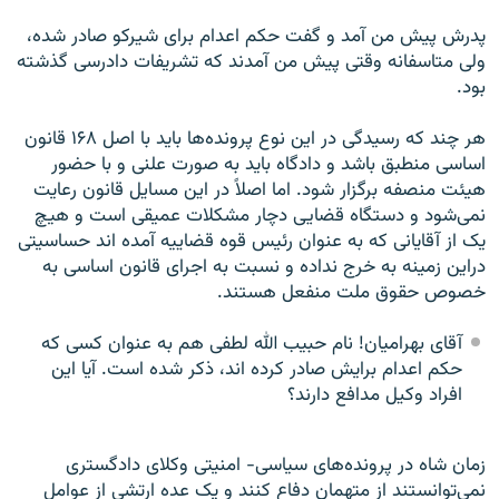
پدرش پيش من آمد و گفت حکم اعدام برای شيرکو صادر شده،
ولی متاسفانه وقتی پيش من آمدند که تشريفات دادرسی گذشته
بود.
هر چند که رسيدگی در اين نوع پرونده‌ها بايد با اصل ۱۶۸ قانون
اساسی منطبق باشد و دادگاه بايد به صورت علنی و با حضور
هيئت منصفه برگزار شود. اما اصلاً در اين مسايل قانون رعايت
نمی‌شود و دستگاه قضايی دچار مشکلات عميقی است و هيچ
يک از آقايانی که به عنوان رئيس قوه قضاييه آمده اند حساسيتی
دراين زمينه به خرج نداده و نسبت به اجرای قانون اساسی به
خصوص حقوق ملت منفعل هستند.
آقای بهراميان! نام حبيب الله لطفی هم به عنوان کسی که
حکم اعدام برايش صادر کرده اند، ذکر شده است. آيا اين
افراد وکيل مدافع دارند؟
زمان شاه در پرونده‌های سياسی- امنيتی وکلای دادگستری
نمی‌توانستند از متهمان دفاع کنند و يک عده ارتشی از عوامل