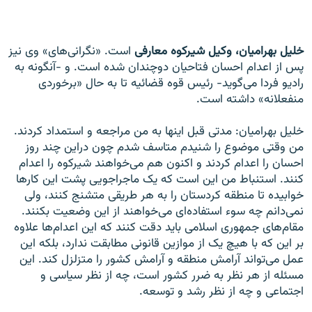
خلیل بهرامیان، وکیل شیرکوه معارفی
است. «نگرانی‌های» وی نیز
پس از اعدام احسان فتاحیان دوچندان شده است. و -آنگونه به
رادیو فردا می‌گوید- رئیس قوه قضائیه تا به حال «برخوردی
منفعلانه» داشته است.
خلیل بهرامیان: مدتی قبل اينها به من مراجعه و استمداد کردند.
من وقتی موضوع را شنيدم متاسف شدم چون دراين چند روز
احسان را اعدام کردند و اکنون هم می‌خواهند شيرکوه را اعدام
کنند. استنباط من اين است که يک ماجراجويی پشت اين کارها
خوابيده تا منطقه کردستان را به هر طريقی متشنج کنند، ولی
نمی‌دانم چه سوء استفاده‌ای می‌خواهند از اين وضعيت بکنند.
مقام‌های جمهوری اسلامی‌ بايد دقت کنند که اين اعدام‌ها علاوه
بر اين که با هيچ يک از موازين قانونی مطابقت ندارد، بلکه اين
عمل می‌تواند آرامش منطقه و آرامش کشور را متزلزل کند. اين
مسئله از هر نظر به ضرر کشور است، چه از نظر سياسی و
اجتماعی و چه از نظر رشد و توسعه.