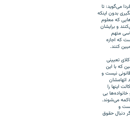
دا می‌گوید: تا
گیری بدون اینکه
هایی که معلوم
کنند و برایشان
اسی متهم
ست که اجازه
یین کنند.
کلای تعیینی
ن که با این
قانونی نیست و
د اتهامشان
لت اینها را
خانواده‌ها بی
اکمه می‌شوند.
است و
گر دنبال حقوق