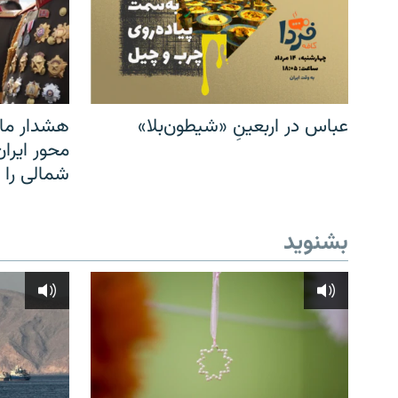
عباس در اربعینِ «شیطون‌بلا»
هشدار مار
محور ایرا
شمالی را
بشنوید