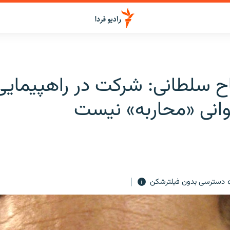
اح سلطانی: شرکت در راهپیمای
انی «محاربه» نیست
دسترسی بدون فیلترشکن