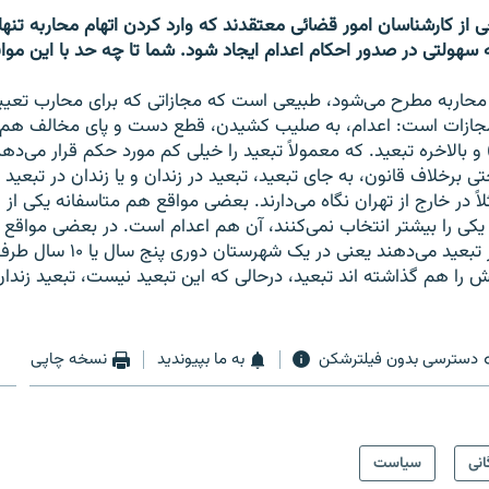
ی از کارشناسان امور قضائی معتقدند که وارد کردن اتهام محاربه تنها
سهولتی در صدور احکام اعدام ایجاد شود. شما تا چه حد با این مو
 محاربه مطرح می‌شود، طبیعی است که مجازاتی که برای محارب تعیی
 مجازات است: اعدام، به صلیب کشیدن، قطع دست و پای مخالف هم
 بالاخره تبعید. که معمولاً تبعید را خیلی کم مورد حکم قرار می‌ده
تی برخلاف قانون، به جای تبعید، تبعید در زندان و یا زندان در تبعید
مثلاً در خارج از تهران نگاه می‌دارند. بعضی مواقع هم متاسفانه یکی از
 یکی را بیشتر انتخاب نمی‌کنند، آن هم اعدام است. در بعضی مواقع
که حکم حبس در تبعید می‌دهند یعنی د
 را هم گذاشته اند تبعید، درحالی که این تبعید نیست، تبعید زندان 
دسترسی بدون فیلترشکن
به ما بپیوندید
نسخه چاپی
انی
سیاست