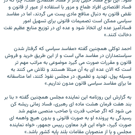
شود. اين نوع فساد خيلى بدتر از فساد اقتصادى است، چرا كه در
فساد اقتصادى افراد طماع و مزور با استفاده از عبور از قانون و
نقض قانون به دنبال منافع مادى پست مى گردند، اما در مفاسد
سياسى ممكن است تصميمات قانونى براى تسهيل امور
فسادآميز عده اى اتخاذ شود و عده اى در توزيع منابع عظيم نفت
دخالت كنند.»
احمد توكلى همچنين گفته «مفاسد سياسى كه گرفتار شدن
سياستمداران در مفاسد مالى است و از اين طريق خريد و فروش
قانون و مقررات صورت مى گيرد موضوعى به مراتب مهم تر
است كه الان عده اى به آن مبتلا هستند و تلاش مى كنند به
وسيله پول، تهديد و تطميع، در مجلس نفوذ كنند، اما متاسفانه
ما براى مفاسد سياسى قانون مدون نداريم.»
به گزارش اين روزنامه اين نماينده مجلس همچنين گفته « بنا بر
بند هفت فرمان هشت ماده اى رهبرى، فساد زمانى ريشه كن
مى شود كه اگر صاحب قدرت يا صاحب منصبى متهم شد
رسيدگى به پرونده او به صورت قانونى و بدون هيچ واهمه اى
صورت گيرد، خواه اين فرد معاون رييس جمهور، خواه نماينده
مجلس و يا از منصوبان مقامات بلند پايه كشور باشد.»