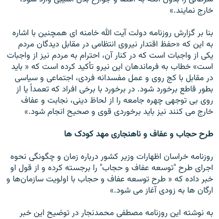
خارج نمايند.»
بنا بر گزارش روزنامه دولت آيت الله خامنه اى همچنين با اشاره
به اين كه «حفظ اقتدار نيروى انتظامى در مقابل ديدگان مردم
يكى از واجبات است كه در كنار آن، احترام به مردم نيز از واجبات
است» خطاب به فرماندهان اين نيرو تأكيد كرده است كه « بايد
در مقابل با كج روى و عمل مفسدانه فردى، اجتماعى و سياسى
بطور قاطع برخورد شود. در برخورد با برخى افراد كه تعمداً يا از
روى بى توجهى چهره جامعه را از لحاظ دينى، نجابت و عفاف
خارج مى كنند نيز بايد برخوردى قوى و صحيح انجام شود.»
طرح حجاب و عفاف و ناهنجارى مهد كودک ها
روزنامه خراسان اظهارات وزير كشور درباره زمان و چگونگى نحوه
اجراى طرح "توسعه عفاف و حجاب" را برجسته كرده و از قول او
خبر داده كه « طرح توسعه عفاف و حجاب با اولويت سازمان‌ها و
ارگان ها به زودى آغاز مى شود.»
به نوشته اين روزنامه مصطفى محمدنجار در توضيح اين خبر