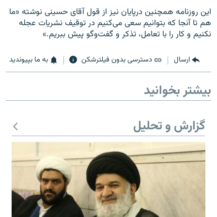
اين روزنامه همچنين درپايان نيز از قول آقاى حسينى نوشته «ما
هم تا آنجا كه بتوانيم سعى مى‌كنيم در توقيف نشريات عجله
نكنيم و كار را با تعامل، تذكر و گفت‌وگو پيش ببريم.»
ارسال
دسترسی بدون فیلترشکن
به ما بپیوندید
بیشتر بخوانید
گزارش و تحلیل