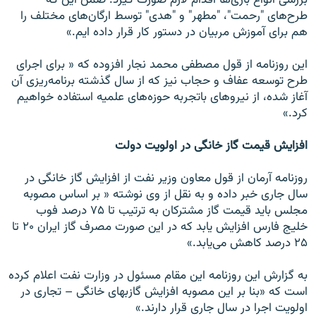
بررسى انواع بازى‌ها اقدام لازم صورت گيرد. ضمن اين كه
طرح‌هاى "رحمت"، "مطهر" و "هدى" توسط ارگان‌هاى مختلف را
هم براى آموزش مربيان در دستور كار قرار داده ايم.»
اين روزنامه از قول مصطفى محمد نجار افزوده كه « براى اجراى
طرح توسعه عفاف و حجاب نيز كه از سال گذشته برنامه‌ريزى آن
آغاز شده، از نيروهاى باتجربه حوزه‌هاى علميه استفاده خواهيم
كرد.»
افزايش قيمت گاز خانگى در اولويت دولت
روزنامه آرمان از قول معاون وزير نفت از افزايش گاز خانگى در
سال جارى خبر داده و به نقل از وى نوشته « بر اساس مصوبه
مجلس بايد قيمت گاز مشتركان به ترتيب تا ۷۵ درصد فوب
خليج فارس افزايش يابد كه در اين صورت مصرف گاز ايران ۲۰ تا
۲۵ درصد كاهش مى‌يابد.»
به گزارش اين روزنامه اين مقام مسئول در وزارت نفت اعلام كرده
است كه «بنا بر اين مصوبه افزايش گازبهاى خانگى – تجارى در
اولويت اجرا در سال جارى قرار دارند.»