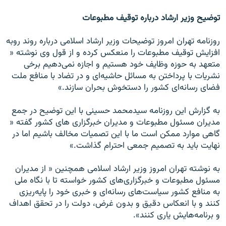
توضيح وزير ارشاد درباره توقيف مطبوعات
روزنامه تهران امروز توضيحات وزير ارشاد اسلامى درباره روند روبه
افزايش توقيف مطبوعات را منعكس كرده و از قول وى نوشته «
متعهد به حوزه وظايف خود هستيم و اجازه نمى‌دهيم برخى
نشريات با پرداختن به مسائل حاشيه‌اى و در تضاد با منافع ملت
فضاى رسانه‌اى كشور را دستخوش بحران سازند.»
به گزارش اين روزنامه سيدمحمد حسينى با اين توضيح در جمع
مديران مسئول مطبوعات و مديران خبرگزارى هاى كشور گفته «
گاهى موارد ممكن است ما با اين تصميات مخالف باشيم اما در
نهايت بايد به تصميم جمعى احترام گذاشت.»
به نوشته تهران امروز وزير ارشاد اسلامى همچنين « از مديران
مسئول مطبوعات و خبرگزارى‌هاى كشور خواسته تا با نگاه ملى
به منافع كشور سياست‌هاى رسانه‌اى و خبرى خود را پايه‌ريزى
كنند و با انعكاس دقيق و بدون غرض، دولت را در تحقق اهداف
و برنامه‌هايش يارى كنند».