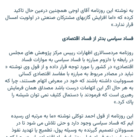
به نوشته اين روزنامه آقاى اوجى همچنين درعين حال تاكيد
كرده كه «اما افزايش گازبهاى مشتركان صنعتى در اولويت امسال
قرار ندارد.»
فساد سياسى بدتر از فساد اقتصادى
روزنامه مردمسالارى اظهارات رييس مركز پژوهش هاى مجلس
در رابطه با «لزوم مبارزه با فساد سياسى به موازات فساد
اقتصادى» در كشور را مورد توجه قرار داده و از قول وى نوشته «
نبايد در مصادر مربوط به مبارزه با مفاسد اقتصادى كسانى
مسووليت داشته باشند كه خود در معرض اتهام هستند، چرا كه
به هر حال اگر اين اتهامات درست باشد مصداق همان فرمايش
رهبرى است كه فرمودند با دستمال كثيف نمى توان شيشه را
پاك كرد.»
اين روزنامه از قول احمد توكلى نوشته «ما به مرتبه اى رسيده
ايم كه فساد سياسى وجود دارد و حتى تلاش مى شود تا در
مسوولان تصميم گيرنده به وسيله پول، تطميع يا تهديد نفوذ