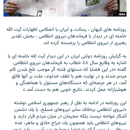
روزنامه هاى كيهان ، رسالت و ايران با انعكاس اظهارات آيت الله
زبان‌های دیگر
خامنه اى در ديدار با فرماندهان نيروى انتظامى ، بخش تقدير
رهبرى از نيروى انتظامى را برجسته كرده اند.
به گزارش روزنامه دولتى ايران در اين ديدار آيت لله خامنه اى با
اشاره به وقايع سال ۸۸ خطاب به فرماندهان نيروى انتظامى
گفته «در اين قضايا كه دستهاى فتنه گر موجب تلخ شدن كام
مردم شدند و در نهايت هم با لطف خداوند، ملت بر آنها فائق
آمد، در هر عرصه‌اى كه دستگاه‌هاى مسئول با هماهنگى و
هوشيارانه عمل كردند، نتايج خوبى هم به ‌دست آمد.»
اين روزنامه در ادامه به نقل از رهبر جمهورى اسلامى نوشته
«نيروى انتظامى برخلاف ساير نيروهاى مسلح، با يك دشمن
آشكار مواجه نيست بلكه مجرمان در ميان مردم قرار دارند و
نيروهاى انتظامى بايد همچون يك جراح حاذق و ماهر، غده
سرطانى را بدون آنكه به اعضا و جوارح بدن آسيبى وارد شود،