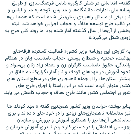
گفته« اقداماتى در شش كارگروه شامل فرهنگ‌سازى از طريق
رسانه ملى، ادارات، دانشگاه‌ها و مدارس، ‌توجه به مد و لباس و
نيز برخى از مسائل راهبردى پيش‌بينى شده است كه همه اين‌ها
در قالب طرح توسعه عفاف و حجاب اجرايى خواهد شد البته
بخشى از آن‌ها از سال گذشته آغاز شده بود اما روند كلى طرح به
زودى شكل مى‌گيرد.»
به گزارش اين روزنامه وزير كشور« فعاليت گسترده فرقه‌هاى
بهائيت، حجتيه و شيطان پرستى، حجاب نامناسب زنان در هنگام
رانندگى، ‌حقوق نامناسب كارگران زن و تعداد زياد زنان بى‌سواد و
نحوه آموزش در مهد‌هاى كودك و نيز آمار نگران‌كننده طلاق در
بيشتر استان‌ها» را از جمله ناهنجارى هاى در سطح استان هاى
كشور عنوان كرده است كه در اين راستا با اجراى طرح هاى
شوراى اجتماعى كشور مانند طرح عفاف و حجاب كاهش مى يابد.
بنابر نوشته خراسان وزير كشور همچنين گفته « مهد كودك ها
نيز متاسفانه ناهنجارى‌هاى زيادى را در خود جاى داده‌اند و براى
ساماندهى آن‌ها نيز با همكارى آموزش و پرورش و سازمان
بهزيستى اقداماتى را در دستور كار داريم تا براى آموزش مربيان و