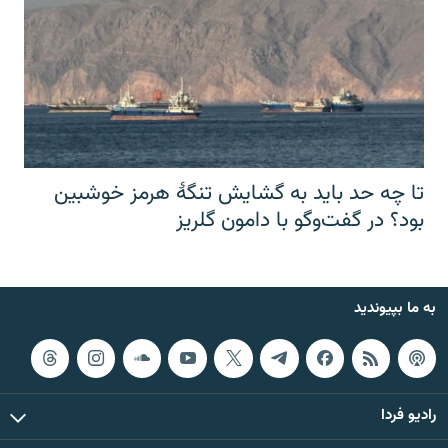
تا چه حد باید به گشایش تنگهٔ هرمز خوشبین
بود؟ در گفت‌وگو با دامون گلریز
به ما بپیوندید
رادیو فردا