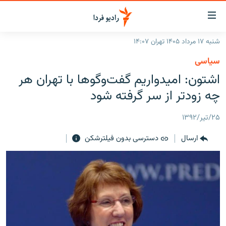
ینک‌های
ابلیت
سترسی
شنبه ۱۷ مرداد ۱۴۰۵ تهران ۱۴:۰۷
ازگشت
صفحه اصلی
سیاسی
ازگشت
ایران
اشتون: امیدواریم گفت‌وگوها با تهران هر
ه
نوی
جهان
چه زودتر از سر گرفته شود
صلی
رادیو
فتن
۲۵/تیر/۱۳۹۲
ه
پادکست
انتخاب کنید و بشنوید
فحه
ارسال
دسترسی بدون فیلترشکن
چندرسانه‌ای
برنامه‌های رادیویی
ستجو
زنان فردا
فرکانس‌ها
گزارش‌های تصویری
گزارش‌های ویدئویی
English
به ما بپیوندید