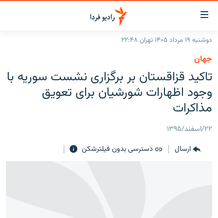
ینک‌های
ابلیت
سترسی
دوشنبه ۱۹ مرداد ۱۴۰۵ تهران ۲۲:۴۸
ازگشت
صفحه اصلی
جهان
ازگشت
ایران
تاکید قزاقستان بر برگزاری نشست سوریه با
ه
نوی
جهان
وجود اظهارات شورشیان برای تعویق
صلی
رادیو
مذاکرات
فتن
ه
پادکست
انتخاب کنید و بشنوید
۲۲/اسفند/۱۳۹۵
فحه
چندرسانه‌ای
برنامه‌های رادیویی
ستجو
ارسال
دسترسی بدون فیلترشکن
زنان فردا
فرکانس‌ها
گزارش‌های تصویری
بشنوید
گزارش‌های ویدئویی
English
به ما بپیوندید