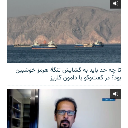
تا چه حد باید به گشایش تنگهٔ هرمز خوشبین
بود؟ در گفت‌وگو با دامون گلریز