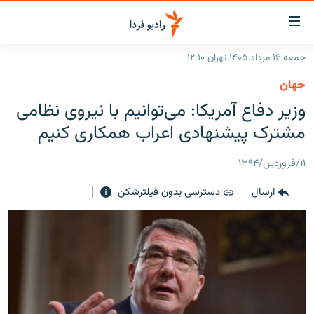
ینک‌های
ابلیت
سترسی
جمعه ۱۶ مرداد ۱۴۰۵ تهران ۱۲:۱۰
ازگشت
صفحه اصلی
جهان
ازگشت
ایران
وزیر دفاع آمریکا: می‌توانیم با نیروی نظامی
ه
نوی
جهان
مشترک پیشنهادی اعراب همکاری کنیم
صلی
رادیو
فتن
۱۱/فروردین/۱۳۹۴
ه
پادکست
انتخاب کنید و بشنوید
فحه
ارسال
دسترسی بدون فیلترشکن
چندرسانه‌ای
برنامه‌های رادیویی
ستجو
زنان فردا
فرکانس‌ها
گزارش‌های تصویری
گزارش‌های ویدئویی
English
به ما بپیوندید