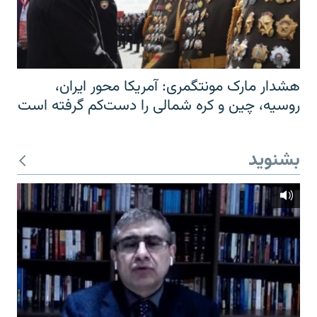
هشدار مارک مونتگمری: آمریکا محور ایران،
روسیه، چین و کره شمالی را دست‌کم گرفته است
بشنوید