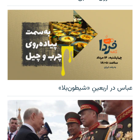
عباس در اربعینِ «شیطون‌بلا»