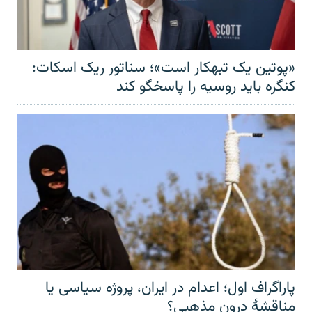
«پوتین یک تبهکار است»؛ سناتور ریک اسکات:
کنگره باید روسیه را پاسخگو کند
پاراگراف اول؛ اعدام در ایران، پروژه سیاسی یا
مناقشهٔ درون مذهبی؟