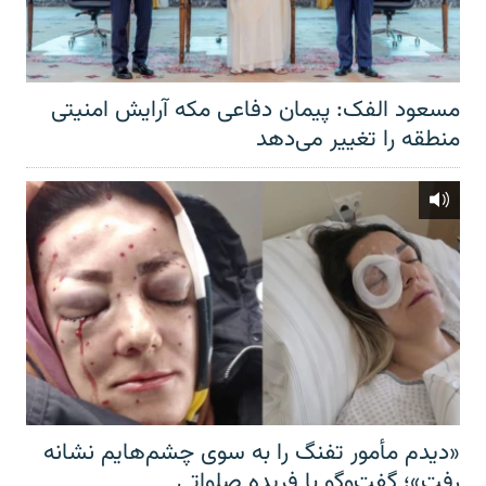
مسعود الفک: پیمان دفاعی مکه آرایش امنیتی
منطقه را تغییر می‌دهد
«دیدم مأمور تفنگ را به سوی چشم‌هایم نشانه
رفت»؛ گفت‌و‌گو با فریده صلواتی