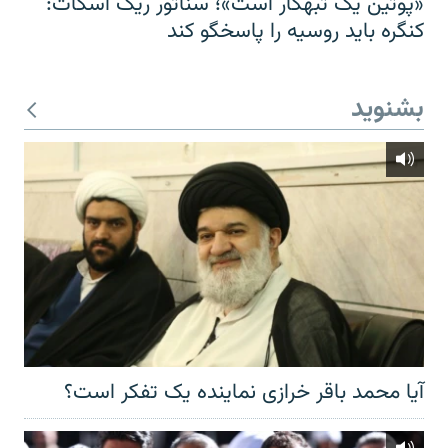
«پوتین یک تبهکار است»؛ سناتور ریک اسکات:
کنگره باید روسیه را پاسخگو کند
بشنوید
آیا محمد باقر خرازی نماینده یک تفکر است؟