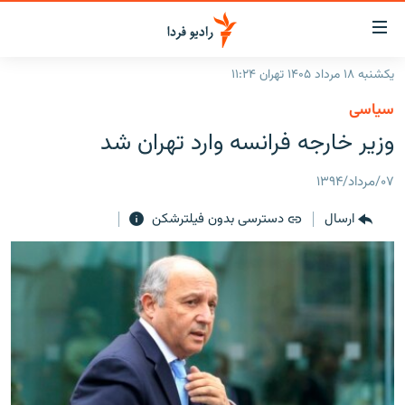
ینک‌های
ابلیت
سترسی
یکشنبه ۱۸ مرداد ۱۴۰۵ تهران ۱۱:۲۴
ازگشت
صفحه اصلی
سیاسی
ازگشت
ایران
وزیر خارجه فرانسه وارد تهران شد
ه
نوی
جهان
صلی
۰۷/مرداد/۱۳۹۴
رادیو
فتن
ارسال
دسترسی بدون فیلترشکن
ه
پادکست
انتخاب کنید و بشنوید
فحه
چندرسانه‌ای
برنامه‌های رادیویی
ستجو
زنان فردا
فرکانس‌ها
گزارش‌های تصویری
گزارش‌های ویدئویی
English
به ما بپیوندید