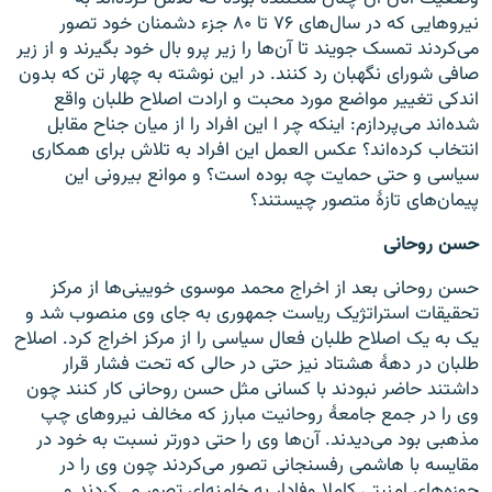
نیروهایی که در سال‌های ۷۶ تا ۸۰ جزء دشمنان خود تصور
می‌کردند تمسک جویند تا آن‌ها را زیر پرو بال خود بگیرند و از زیر
صافی شورای نگهبان رد کنند. در این نوشته به چهار تن که بدون
اندکی تغییر مواضع مورد محبت و ارادت اصلاح طلبان واقع
شده‌اند می‌پردازم: اینکه چر ا این افراد را از میان جناح مقابل
انتخاب کرده‌اند؟ عکس العمل این افراد به تلاش برای همکاری
سیاسی و حتی حمایت چه بوده است؟ و موانع بیرونی این
پیمان‌های تازهٔ متصور چیستند؟
حسن روحانی
حسن روحانی بعد از اخراج محمد موسوی خویینی‌ها از مرکز
تحقیقات استراتژیک ریاست جمهوری به جای وی منصوب شد و
یک به یک اصلاح طلبان فعال سیاسی را از مرکز اخراج کرد. اصلاح
طلبان در دههٔ هشتاد نیز حتی در حالی که تحت فشار قرار
داشتند حاضر نبودند با کسانی مثل حسن روحانی کار کنند چون
وی را در جمع جامعهٔ روحانیت مبارز که مخالف نیروهای چپ
مذهبی بود می‌دیدند. آن‌ها وی را حتی دور‌تر نسبت به خود در
مقایسه با هاشمی رفسنجانی تصور می‌کردند چون وی را در
حوزه‌های امنیتی کاملا وفادار به خامنه‌ای تصور می‌کردند و