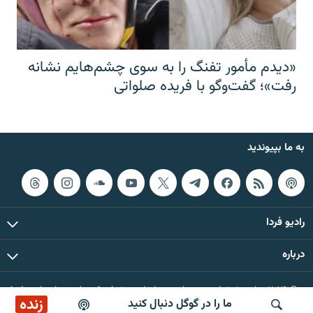
«دیدم مأمور تفنگ را به سوی چشم‌هایم نشانه
رفت»؛ گفت‌و‌گو با فریده صلواتی
به ما بپیوندید
رادیو فردا
درباره
© ۲۰۲۶ تمام حقوق این وب‌سایت، بر اساس مقررات کپی‌رایت، برای رادیو فردا
زنده
ما را در گوگل دنبال کنید
محفوظ است.
پخش آنلاین