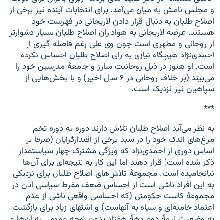
و مجلس نامش به میان می‌آمد. برای انتخابات آینده نیز برخی از
اصلاح طلبان به دنبال قرار دادن لاریجانی در فهرست خود
هستند. عرضه لاریجانی به هواداران اصلاح طلبان بسیار دشوار‌تر
از روحانی و مطهری است چون وی علی رغم فاصله گیری از
احمدی‌نژاد هیچگاه نیازی به رای اصلاح طلبان احساس نکرده
است. او هنوز در ذیل روحانیت مبارز و جامعهٔ مدرسین خود را
می‌بیند (بر خلاف روحانی در ۶ سال اخیر) و با بخش‌هایی از
سپاهیان نیز نزدیک است.
***
به نظر می‌آید اصلاح طلبان تلاش دارند دوره به دوره تخم
مرغ‌های اندک خود را در سبد برخی از اقتدارگرایان (صرفا بر
اساس دوری از احمدی‌نژاد که ویژگی مشترک چهار سیاستمدار
ذکر شده است) قرار دهند اما این کار به نتیجه‌ای برای آن‌ها
نیانجامیده است. مجموعهٔ تلاش‌های اصلاح طلبان برای نزدیکی
به این افراد ناشی است از احساس ضعف مفرط سیاسی آنان در
مجموعهٔ کاست حکومتی (که احساسی واقعی ناشی از عدم
اعتماد خامنه‌ای و سپاه به آنهاست) و اشتهای زیاد برای بازگشت
به وضعیت نیمهٔ دوم دههٔ هفتاد بدون توجه عمومی به آن‌ها و