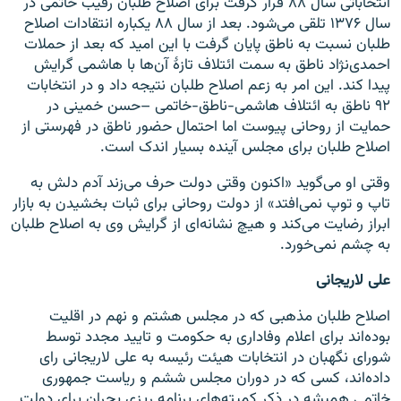
انتخاباتی سال ۸۸ قرار گرفت برای اصلاح طلبان رقیب خاتمی در
سال ۱۳۷۶ تلقی می‌شود. بعد از سال ۸۸ یکباره انتقادات اصلاح
طلبان نسبت به ناطق پایان گرفت با این امید که بعد از حملات
احمدی‌نژاد ناطق به سمت ائتلاف تازهٔ آن‌ها با هاشمی گرایش
پیدا کند. این امر به زعم اصلاح طلبان نتیجه داد و در انتخابات
۹۲ ناطق به ائتلاف هاشمی-ناطق-خاتمی –حسن خمینی در
حمایت از روحانی پیوست اما احتمال حضور ناطق در فهرستی از
اصلاح طلبان برای مجلس آینده بسیار اندک است.
وقتی او می‌گوید «اکنون وقتی دولت حرف می‌زند آدم دلش به
تاپ و توپ نمی‌افتد» از دولت روحانی برای ثبات بخشیدن به بازار
ابراز رضایت می‌کند و هیچ نشانه‌ای از گرایش وی به اصلاح طلبان
به چشم نمی‌خورد.
علی لاریجانی
اصلاح طلبان مذهبی که در مجلس هشتم و نهم در اقلیت
بوده‌اند برای اعلام وفاداری به حکومت و تایید مجدد توسط
شورای نگهبان در انتخابات هیئت رئیسه به علی لاریجانی رای
داده‌اند، کسی که در دوران مجلس ششم و ریاست جمهوری
خاتمی همیشه در ذکر کمیته‌های برنامه ریزی بحران برای دولت