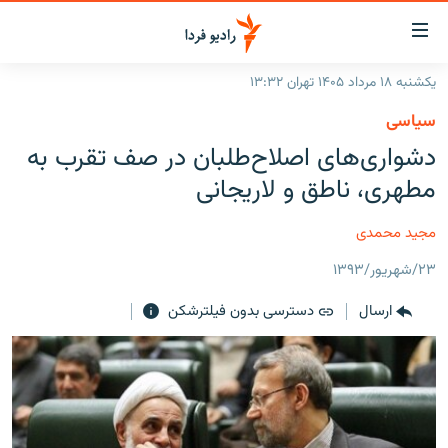
ینک‌های
ابلیت
سترسی
یکشنبه ۱۸ مرداد ۱۴۰۵ تهران ۱۳:۳۲
ازگشت
صفحه اصلی
سیاسی
ازگشت
ایران
دشواری‌های اصلاح‌طلبان در صف تقرب به
ه
نوی
جهان
مطهری، ناطق و لاریجانی
صلی
رادیو
فتن
مجید محمدی
ه
پادکست
انتخاب کنید و بشنوید
فحه
۲۳/شهریور/۱۳۹۳
چندرسانه‌ای
برنامه‌های رادیویی
ستجو
ارسال
دسترسی بدون فیلترشکن
زنان فردا
فرکانس‌ها
گزارش‌های تصویری
گزارش‌های ویدئویی
English
به ما بپیوندید