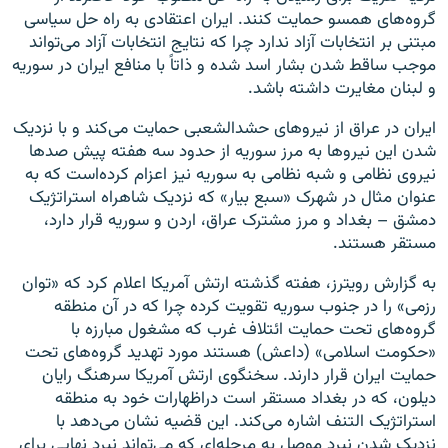
گروه‌های همسو حمایت کنند. ایران اعتقادی به راه حل سیاسی
مبتنی بر انتخابات آزاد ندارد چرا که نتایج انتخابات آزاد می‌تواند
موجب ساقط شدن بشار اسد شده و ذاتاً با منافع ایران در سوریه
و لبنان مغایرت داشته باشد.
ایران در عراق از نیروهای حشدالشعبی حمایت می‌کند و با نزدیک
شدن این نیروها به مرز سوریه از حدود سه هفته پیش صدها
نیروی نظامی و شبه نظامی به سوریه نیز اعزام کرده‌است که به
عنوان مثال در شهرک «سبع بیار» که نزدیک شاهراه استراتژیک
دمشق – بغداد و مرز مشترک عراق، اردن و سوریه قرار دارد،
مستقر هستند.
به گزارش رویترز، هفته گذشته ارتش آمریکا اعلام کرد که «توان
رزمی» را در جنوب سوریه تقویت کرده چرا که در آن منطقه
گروه‌های تحت حمایت ائتلاف غرب که مشغول مبارزه با
«حکومت اسلامی» (داعش) هستند مورد تهدید گروه‌های تحت
حمایت ایران قرار دارند. سخنگوی ارتش آمریکا سرهنگ رایان
دیلون، که در بغداد مستقر است دراظهارات خود به منطقه
استراتژیک التنف اشاره می‌کند. این قضیه نشان می‌دهد با
نزدیک شدن نبرد موصل به مرحله‌ای که می‌تواند نبرد نهایی برای