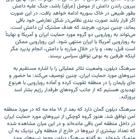
بیرون راندن داعش از موصل (عراق) باشد، جنگ علیه داعش
بطور طبیعی در خاک سوریه ادامه خواهد یافت. در این صورت
اگر قرار باشد صورت بندی نظامی‌در شکل تعارضی خود باقی
بماند، چنین نبردی، هرچند که هدف مشترک آن داعش است،
می‌تواند به رویارویی دو گروه مورد حمایت ایران و آمریکا و نهایتاً
به رویارویی آمریکا با ایران منتهی شود. این رویارویی ممکن
است قبل، بعد، و یا در خلال مبارزه با داعش، انجام پذیرد مگر
اینکه طرفین به نوعی توافق سیاسی برسند.
سرهنگ دیلون، وضعیت تئاتر عملیاتی را با اشاره مستقیم به
نیروهای مورد حمایت ایران، چنین توصیف می‌کند: ما حضور و
جای پایمان را در منطقه تقویت کرده و آماده رویارویی با هرنوع
تهدیدی هستیم که از جانب گروه‌های طرفدار رژیم بشار اسد
بروزکند.
سرهنگ دیلون گمان دارد که بعد از ۱۸ ماه مه که در مورد منطقه
امن توافق شد، هنوز گروه کوچکی از نیروهای مورد حمایت ایران
در داخل منطقه امن باقی مانده‌اند و در این میان مشاهده شده
که تعداد بیشتری از نیروها در خارج از منطقه ولی نزدیک به آن
متمرکز شده‌اند. به گفته سرهنگ دیلون وجود نیروهای مورد