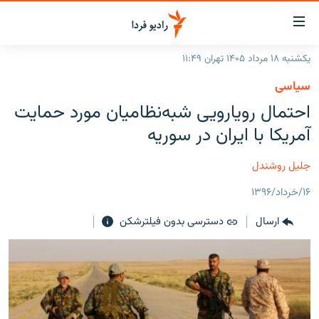
ینک‌های
ابلیت
سترسی
یکشنبه ۱۸ مرداد ۱۴۰۵ تهران ۱۱:۴۹
ازگشت
صفحه اصلی
سیاسی
ازگشت
ایران
احتمال رویارویی شبه‌نظامیان مورد حمایت
ه
نوی
جهان
آمریکا با ایران در سوریه
صلی
رادیو
فتن
جلیل روشندل
ه
پادکست
انتخاب کنید و بشنوید
فحه
۱۶/خرداد/۱۳۹۶
چندرسانه‌ای
برنامه‌های رادیویی
ستجو
ارسال
دسترسی بدون فیلترشکن
زنان فردا
فرکانس‌ها
گزارش‌های تصویری
گزارش‌های ویدئویی
English
به ما بپیوندید