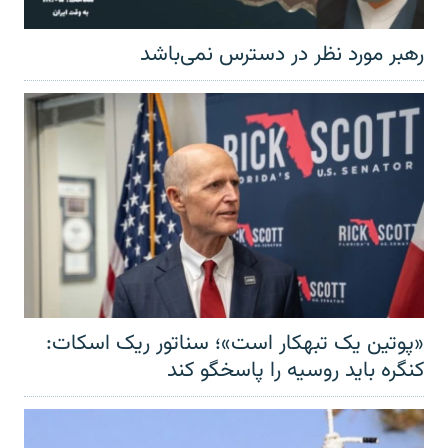
رهبر مورد نظر در دسترس نمی‌باشد
«پوتین یک تبهکار است»؛ سناتور ریک اسکات:
کنگره باید روسیه را پاسخگو کند