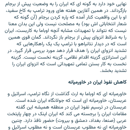
نهایی خود دارد به گونه ای که ایران را به وضعیت پیش از برجام
بازگرداند. در همین آغازین هفته های ورود ترامپ به کاخ سفید،
او با این واقعیت کنار آمده که پاره کردن برجام (آن گونه که
شعار انتخاباتی اش بود) به مصلحت نیست ولی این بدان معنا
نیست که نتواند با تمهیدات مشابه آنچه اوباما به کاربست، ایران
را به شرائط انزوای پیش از برجام باز نگرداند. گمان قوی همین
است که در دیدار نتانیاهو با ترامپ یک یک راهکارهایی که
تشدید انزوای ایران را هدف قرار دهد مورد بررسی قرار گیرد. در
این استراتژی گزینه اقدام نظامی، گزینه نخست نیست. گزینه
نخست به کار بستن تمامی تمهیداتی است که انزوای ایران را
تشدید بخشد.
کاهش نفوذ ایران در خاورمیانه
خاورمیانه ای که اوباما به ارث گذاشت از نگاه ترامپ، اسرائیل و
عربستان، خاورمیانه ای است که جولانگاه ایران شده است.
عربستان در ترسیم نفوذ ایران در منطقه همیشه این گفته
مقامات ایران را برجسته می کند که ایران اینک در چهار پایتخت
عربی (صنعا، بغداد، دمشق و بیروت) حضور نافذ دارد. چنین
خاورمیانه ای نه مطلوب عربستان است و نه مطلوب اسرائیل و