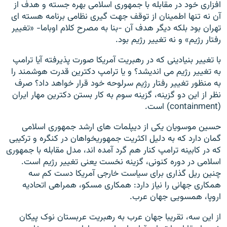
افزاری خود در مقابله با جمهوری اسلامی بهره جسته و هدف از
آن نه تنها اطمینان از توقف جهت گیری نظامی برنامه هسته ای
تهران بود بلکه دیگر هدف آن -بنا به مصرح کلام اوباما- «تغییر
رفتار رژیم» و نه تغییر رژیم بود.
با تغییر بنیادینی که در رهبریت آمریکا صورت پذیرفته آیا ترامپ
به تغییر رژیم می اندیشد؟ و یا ترامپ دکترین قدرت هوشمند را
به منظور تغییر رفتار رژیم سرلوحه خود قرار خواهد داد؟ صرف
نظر از این دو گزینه، گزینه سوم به کار بستن دکترین مهار ایران
(containment) است.
حسین موسویان یکی از دیپلمات های ارشد جمهوری اسلامی
گمان دارد که به دلیل اکثریت جمهوریخواهان در کنگره و ترکیبی
که در کابینه ترامپ کنار هم گرد آمده اند، مدل مقابله با جمهوری
اسلامی در دوره کنونی، گزینه نخست یعنی تغییر رژیم است.
چنین ریل گذاری برای سیاست خارجی آمریکا دست کم سه
همکاری جهانی را نیاز دارد: همکاری مسکو، همراهی اتحادیه
اروپا، همسویی جهان عرب.
از این سه، تقریبا جهان عرب به رهبریت عربستان نوک پیکان