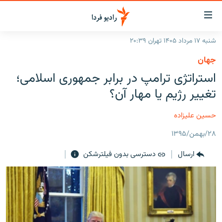
ینک‌های
ابلیت
سترسی
شنبه ۱۷ مرداد ۱۴۰۵ تهران ۲۰:۳۹
ازگشت
صفحه اصلی
جهان
ازگشت
ایران
استراتژی ترامپ در برابر جمهوری اسلامی؛
ه
نوی
جهان
تغییر رژیم یا مهار آن؟
صلی
رادیو
فتن
حسین علیزاده
ه
پادکست
انتخاب کنید و بشنوید
فحه
۲۸/بهمن/۱۳۹۵
چندرسانه‌ای
برنامه‌های رادیویی
ستجو
ارسال
دسترسی بدون فیلترشکن
زنان فردا
فرکانس‌ها
گزارش‌های تصویری
گزارش‌های ویدئویی
English
به ما بپیوندید