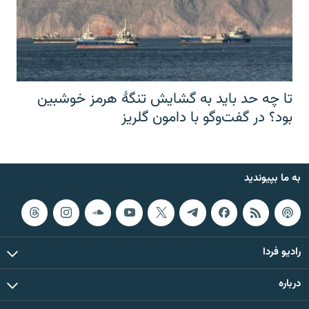
تا چه حد باید به گشایش تنگهٔ هرمز خوشبین
بود؟ در گفت‌وگو با دامون گلریز
به ما بپیوندید
رادیو فردا
درباره