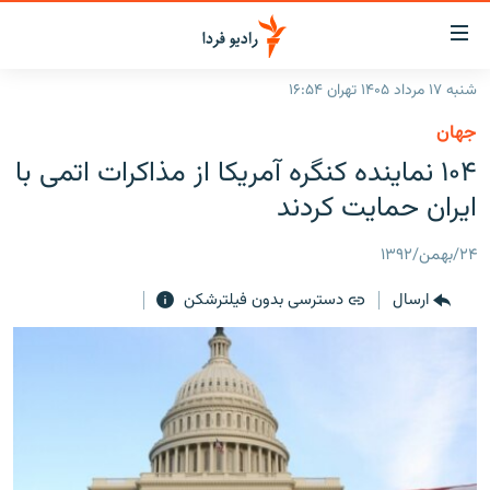
ینک‌های
ابلیت
سترسی
شنبه ۱۷ مرداد ۱۴۰۵ تهران ۱۶:۵۴
ازگشت
صفحه اصلی
جهان
ازگشت
ایران
۱۰۴ نماینده کنگره آمریکا از مذاکرات اتمی با
ه
نوی
جهان
ایران حمایت کردند
صلی
رادیو
فتن
۲۴/بهمن/۱۳۹۲
ه
پادکست
انتخاب کنید و بشنوید
فحه
ارسال
دسترسی بدون فیلترشکن
چندرسانه‌ای
برنامه‌های رادیویی
ستجو
زنان فردا
فرکانس‌ها
گزارش‌های تصویری
گزارش‌های ویدئویی
English
به ما بپیوندید