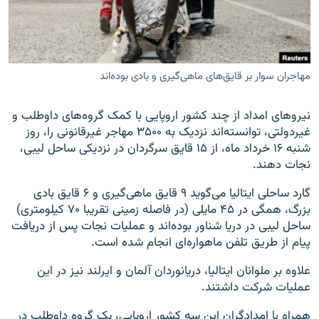
مهاجران سوار بر قایق‌های ماهی‌گیری و بادی بوده‌اند
زبان‌های دیگر
​نیروهای امداد از چند کشور اروپایی با کمک گروه‌های داوطلب و
غیردولتی، توانسته‌اند نزدیک به ۳۵۰۰ مهاجر غیرقانونی را، روز
شنبه ۱۶ خرداد ماه، از ۱۵ قایق سرگردان در نزدیکی ساحل لیبی،
نجات دهند.
گارد ساحلی ایتالیا می‌گوید ۹ قایق ماهی‌گیری و ۶ قایق بادی
بزرگ، همگی در ۴۵ مایلی (در فاصله زمینی تقریبا ۷۰ کیلومتری)
ساحل لیبی در دریا شناور بوده‌اند و عملیات نجات پس از دریافت
پیام از طریق تلفن ماهواره‌ای انجام شده است.
علاوه بر ملوانان ایتالیا، دریانوردان آلمان و ایرلند نیز در این
عملیات شرکت داشتند.
همراه با امدادگران این سه کشور اروپایی، یک گروه داوطلب در