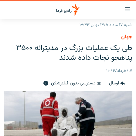
ینک‌های
ابلیت
سترسی
شنبه ۱۷ مرداد ۱۴۰۵ تهران ۱۷:۴۳
ازگشت
صفحه اصلی
جهان
ازگشت
ایران
طی یک عملیات بزرگ در مدیترانه ۳۵۰۰
ه
نوی
جهان
پناهجو نجات داده شدند
صلی
رادیو
فتن
۱۷/خرداد/۱۳۹۴
ه
پادکست
انتخاب کنید و بشنوید
فحه
ارسال
دسترسی بدون فیلترشکن
چندرسانه‌ای
برنامه‌های رادیویی
ستجو
زنان فردا
فرکانس‌ها
گزارش‌های تصویری
گزارش‌های ویدئویی
English
به ما بپیوندید