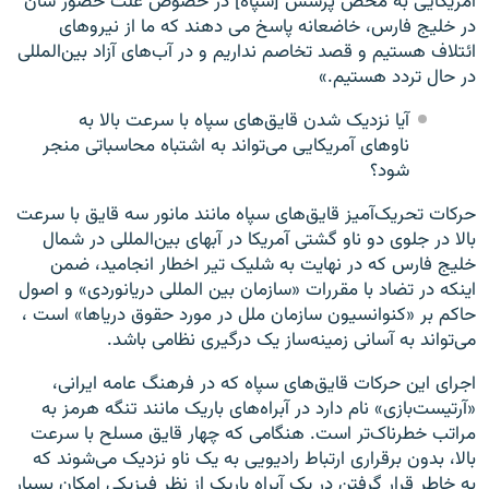
آمریکایی به محض پرسش [سپاه] در خصوص علت حضور شان
در خلیج فارس، خاضعانه پاسخ می دهند که ما از نیروهای
ائتلاف هستیم و قصد تخاصم نداریم و در آب‌های آزاد بین‌المللی
در حال تردد هستیم.»
آیا نزدیک شدن قایق‌های سپاه با سرعت بالا به
ناو‌های آمریکایی می‌تواند به اشتباه محاسباتی منجر
شود؟
حرکات تحریک‌آمیز قایق‌های سپاه مانند مانور سه قایق با سرعت
بالا در جلوی دو ناو گشتی آمریکا در آبهای بین‌المللی در شمال
خلیج فارس که در نهایت به شلیک تیر اخطار انجامید، ضمن
اینکه در تضاد با مقررات «سازمان بین المللی دریانوردی» و اصول
حاکم بر «کنوانسیون سازمان ملل در مورد حقوق دریا‌ها» است ،
می‌تواند به آسانی زمینه‌ساز یک درگیری نظامی باشد.
اجرای این حرکات قایق‌های سپاه که در فرهنگ عامه ایرانی،
«آرتیست‌بازی» نام دارد در آبراه‌های باریک مانند تنگه هرمز به
مراتب خطرناک‌تر است. هنگامی که چهار قایق مسلح با سرعت
بالا، بدون برقراری ارتباط رادیویی به یک ناو نزدیک می‌شوند که
به خاطر قرار گرفتن در یک آبراه باریک از نظر فیزیکی امکان بسیار