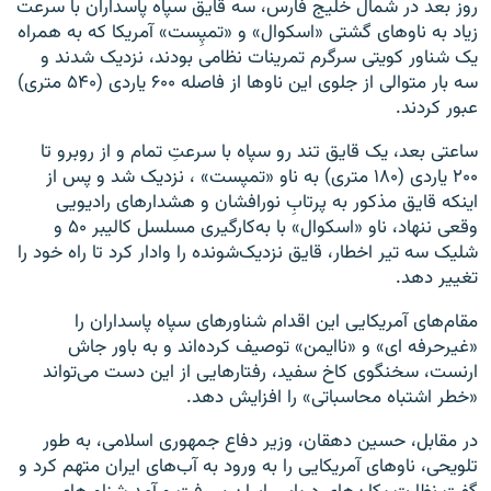
روز بعد در شمال خلیج فارس، سه قایق سپاه پاسداران با سرعت
زیاد به ناوهای گشتی «اسکوال» و «تمپِست» آمریکا که به همراه
یک شناور کویتی سرگرم تمرینات نظامی بودند، نزدیک شدند و
سه بار متوالی از جلوی این ناو‌ها از فاصله ۶۰۰ یاردی (۵۴۰ متری)
عبور کردند.
ساعتی بعد، یک قایق تند رو سپاه با سرعتِ تمام و از روبرو تا
۲۰۰ یاردی (۱۸۰ متری) به ناو «تمپست» ، نزدیک شد و پس از
اینکه قایق مذکور به پرتابِ نورافشان و هشدارهای رادیویی
وقعی ننهاد، ناو «اسکوال» با به‌کارگیری مسلسل کالیبر ۵۰ و
شلیک سه تیر اخطار، قایق نزدیک‌شونده را وادار کرد تا راه خود را
تغییر دهد.
مقام‌های آمریکایی این اقدام شناورهای سپاه پاسداران را
«غیرحرفه ای» و «ناایمن» توصیف کرده‌اند و به باور جاش
ارنست، سخنگوی کاخ سفید، رفتارهایی از این دست می‌تواند
«خطر اشتباه محاسباتی» را افزایش دهد.
در مقابل، حسین دهقان، وزیر دفاع جمهوری اسلامی، به طور
تلویحی، ناو‌های آمریکایی را به ورود به آب‌های ایران متهم کرد و