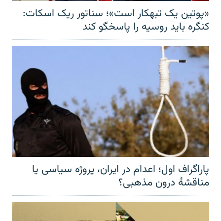
«پوتین یک تبهکار است»؛ سناتور ریک اسکات:
کنگره باید روسیه را پاسخگو کند
پاراگراف اول؛ اعدام در ایران، پروژه سیاسی یا
مناقشهٔ درون مذهبی؟