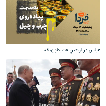
عباس در اربعینِ «شیطون‌بلا»