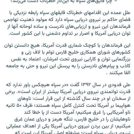
چرا قایق‌های سپاه به این‌کار خطرناک دست می‌زنند؟
علل عمده این اقدامهای خطرناک قایقهای سپاه رابطه نزدیکی با
فضای حاکم بر نیروی دریایی سپاه دارد که مولود ذهنیت تهاجمی
فرماندهان این نیرو و ارزیابی‌های نادرست و ساده لوحانه آنها از
توان دریایی آمریکا و اصرار بر تداوم دشمنی با این کشور است.
این فرماندهان با کوچک شماری قدرت آمریکا، هیچ دانستن توان
کشور‌های شورای همکاری خلیج فارس توام با لاف زنی و
بزرگنمایی توان و کارایی نیروی تحت امرشان، اعتماد به نفس
کاذب و پیام‌های نادرستی را به پرسنل این نیرو و حتی به جامعه
القا میکنند .
علی فدودی در سال ۱۳۹۲ گفت «در سپاه هیچکس باور ندارد که
قدرت توانمندی نیروی دریایی آمریکا بیشتر از ایران است». برخی
از سخنان او در چند سال گذشته از این قرار است: ناو‌های
هواپیما بر آمریکا تحت کنترل کامل سپاه هستند؛ ظرف ۵۰ ثانیه
ناو آمریکایی را غرق میکنیم؛ آمریکا دست از پا خطا کند
ناو‌هایشان را در خلیج فارس، تنگه هرمز و دریای عمان غرق
میکنیم؛ از بین بردن نیروی دریایی آمریکا یکی از اهداف عملیاتی
نیروی دریایی سپاه است؛ مشغله اصلی آمریکا این است که