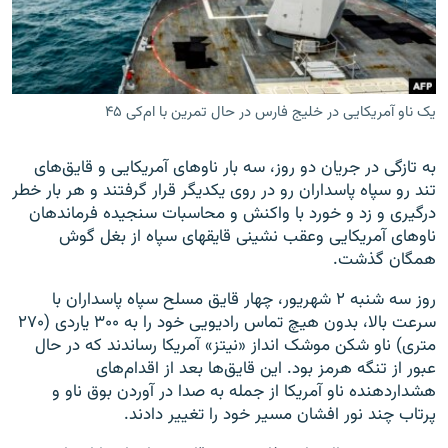
یک ناو آمریکایی در خلیج فارس در حال تمرین با ام‌کی ۴۵
زبان‌های دیگر
به تازگی در جریان دو روز، سه بار ناوهای آمریکایی و قایق‌های
تند رو سپاه پاسداران رو در روی یکدیگر قرار گرفتند و هر بار خطر
درگیری و زد و خورد با واکنش و محاسبات سنجیده فرماندهان
ناو‌های آمریکایی وعقب نشینی قایقهای سپاه از بغل گوش
همگان گذشت.
روز سه شنبه ۲ شهریور، چهار قایق مسلح سپاه پاسداران با
سرعت بالا، بدون هیچ تماس رادیویی خود را به ۳۰۰ یاردی (۲۷۰
متری) ناو شکن موشک انداز «نیتز» آمریکا رساندند که در حال
عبور از تنگه هرمز بود. این قایق‌ها بعد از اقدام‌های
هشداردهنده ناو آمریکا از جمله به صدا در آوردن بوق ناو و
پرتاب چند نور افشان مسیر خود را تغییر دادند.