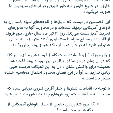
گفت نظارت یکان‌های دریایی ایران بر رفت و آمد شناور‌های
خارجی در خلیج فارس «به طور طبیعی در آب‌های سرزمینی ما
صورت می‌گیرد».
این نخستین بار نیست که قایق‌ها و ناوچه‌های سپاه پاسداران به
ناو‌های آمریکایی نزدیک شده‌اند و در مجاورت آنها به مانورهای
تحریک آمیز دست می‌زنند. روز ۲۱ تیر ماه سال جاری، پنج فروند
از قایق‌های مسلح سپاه تا ۵۰۰ یاردی (۴۵۰ متری) ناو آب‌خاکی
«نئو اورلئان» که در حال عبور از تنگه هرمز بود، پیش رفتند.
ژنرال جوزف وُتِل، فرمانده سِنت کام ( فرماندهی مرکزی آمریکا)
که در آن زمان در ناو مذکور ناظر بر این رویداد بود، گفت: «ما
همیشه برای واکنش نشان دادن به این تحرکات فرصت خیلی
زیادی نداریم ... [و] در این فضای محدود احتمال محاسبه اشتباه
بسیار بالا است.»
با توجه به اقدامات تنش‌زا و خطر آفرین نیروی دریایی سپاه که
مسبوق به سابقه است، پرسش‌های چند به ذهن متبادر می‌شود.
آیا عبور شناورهای خارجی از جمله ناو‌های آمریکایی از
تنگه هرمز مجاز است؟