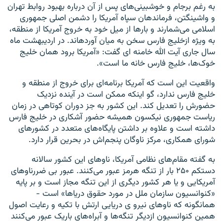
به رغم برجام و خوشبینی‌های پس از آن درباره بهبود روابط تهران
و واشینگتن، فرماندهان سپاه آمریکا را دشمن اصلی جمهوری
اسلامی می‌شمارند و بارها از میل خود به خروج آمریکا از منطقه،
به ویژه ازخلیج فارس سخن به میان آوردهاند. در اردیبهشت ماه
سال جاری آیت الله خامنه ای گفت: «آمریکا برود همان خلیج
خوک‌ها، خلیج فارس خانه ما است».
واقعیت این است که آمریکا برنامه‌ای برای خروج از منطقه و
خلیج فارس ندارد، گو اینکه ممکن است در آینده نزدیک
حضورش را تعدیل کند. این کشور به جز دوران کوتاهی در زمان
ریاست جمهوری نیکسون همیشه حضور آشکاری در خلیج فارس
داشته است و علاوه بر داشتن پایگاه‌های متعدد در کشور‌های
شورای همکاری، مرکز ناوگان پنجم‌اش در بحرین قرار دارد.
به گفته مقام‌های نظامی آمریکا، ناو‌های این کشور سالانه
دستکم ۲۵۰ بار از تنگه هرمز عبور می‌کنند. عبور بی ضررناو‌های
آمریکایی و یا هر کشور دیگری از این تنگه مجاز است و بر پایه
«کنوانسیون سازمان ملل در مورد حقوق دریا‌ها» است -
همانگونه که ناو‌های نیرو ی دریایی ارتش با تکیه و رعایت اصول
همین کنوانسیون ازدیگر تنگه‌ها و آبراه‌های باریک عبور می‌کنند