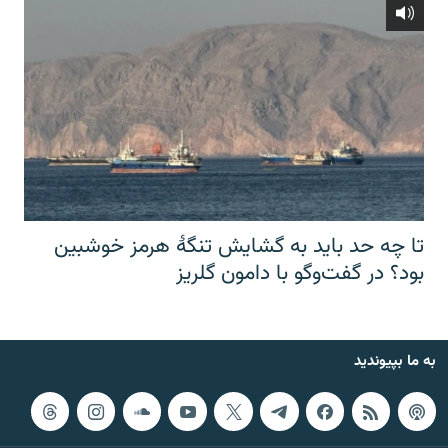
تا چه حد باید به گشایش تنگهٔ هرمز خوشبین
بود؟ در گفت‌وگو با دامون گلریز
به ما بپیوندید