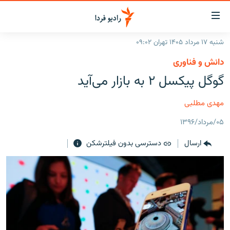
ینک‌های
ابلیت
سترسی
شنبه ۱۷ مرداد ۱۴۰۵ تهران ۰۹:۰۲
ازگشت
صفحه اصلی
دانش و فناوری
ازگشت
ایران
گوگل پیکسل ۲ به بازار می‌آید
ه
نوی
جهان
صلی
مهدی مطلبی
رادیو
فتن
۰۵/مرداد/۱۳۹۶
ه
پادکست
انتخاب کنید و بشنوید
فحه
ارسال
دسترسی بدون فیلترشکن
چندرسانه‌ای
برنامه‌های رادیویی
ستجو
زنان فردا
فرکانس‌ها
گزارش‌های تصویری
گزارش‌های ویدئویی
English
به ما بپیوندید