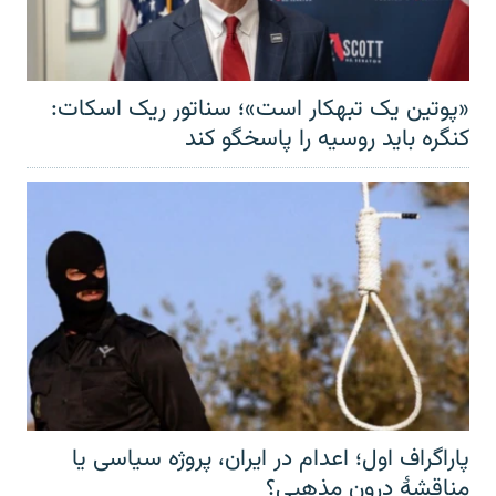
«پوتین یک تبهکار است»؛ سناتور ریک اسکات:
کنگره باید روسیه را پاسخگو کند
پاراگراف اول؛ اعدام در ایران، پروژه سیاسی یا
مناقشهٔ درون مذهبی؟