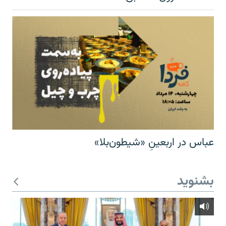
عباس در اربعینِ «شیطون‌بلا»
بشنوید