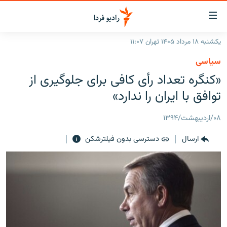
ینک‌های
ابلیت
سترسی
یکشنبه ۱۸ مرداد ۱۴۰۵ تهران ۱۱:۰۷
ازگشت
صفحه اصلی
سیاسی
ازگشت
ایران
«کنگره تعداد رأی کافی برای جلوگیری از
ه
نوی
جهان
توافق با ایران را ندارد»
صلی
رادیو
فتن
۰۸/اردیبهشت/۱۳۹۴
ه
پادکست
انتخاب کنید و بشنوید
فحه
ارسال
دسترسی بدون فیلترشکن
چندرسانه‌ای
برنامه‌های رادیویی
ستجو
زنان فردا
فرکانس‌ها
گزارش‌های تصویری
گزارش‌های ویدئویی
English
به ما بپیوندید