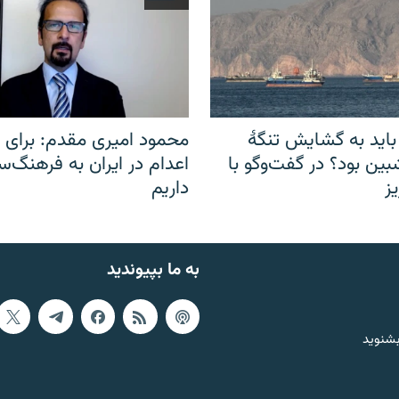
باید به گشایش تنگهٔ
محمود امیری مقدم: برای مب
ین بود؟ در گفت‌وگو با
اعدام در ایران به فرهنگ‌سا
ز
داریم
به ما بپیوندید
بشنوید