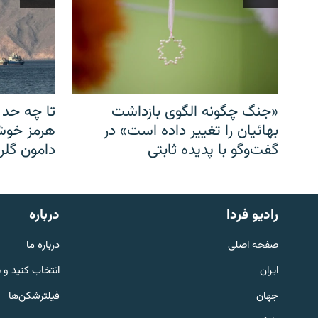
«جنگ چگونه الگوی بازداشت
تا چه حد 
بهائیان را تغییر داده است» در
هرمز خوشب
گفت‌وگو با پدیده ثابتی
دامون گلری
English
رادیو فردا
درباره
به ما بپیوندید
صفحه اصلی
درباره ما
ایران
انتخاب کنید و 
جهان
فیلترشکن‌ها