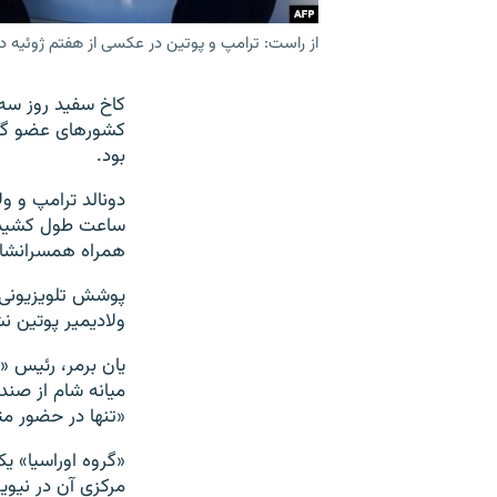
از راست: ترامپ و پوتین در عکسی از هفتم ژوئیه د
کاخ سفید روز سه
بود.
دونالد ترامپ و و
همراه همسرانشان،
پوشش تلویزیونی م
ولادیمیر پوتین 
یان برمر، رئیس «
میانه شام از صن
«تنها در حضور م
«گروه اوراسیا» 
مرکزی آن در نیویو