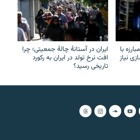
ارزه با
ایران در آستانهٔ چالهٔ جمعیتی؛ چرا
زی نیاز
افت نرخ تولد در ایران به رکورد
تاریخی رسید؟