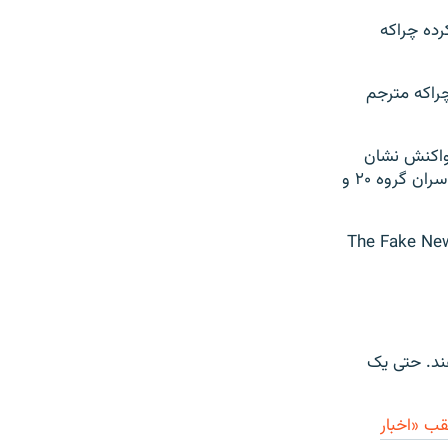
رده چراکه
چراکه مترجم
رش‌ها واکنش نشان
داده و گفته «انتشار اخبار جعلی در مورد دیدار مخفیانه با پوتین بیمارگونه است. همه سران گروه ۲۰ و
The Fake New
ند. حتی یک
قب «اخبار