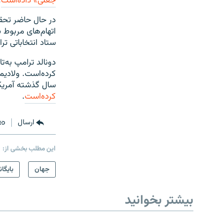
جعلی» داده‌است
.
در حال حاضر تحقیق
اتهام‌های مربوط ب
ستاد انتخاباتی ت
دونالد ترامپ به‌ت
کرده‌است. ولادیم
سال گذشته آمریکا
کرده‌است
.
ارسال
این مطلب بخشی از:
جهان
بایگان
بیشتر بخوانید