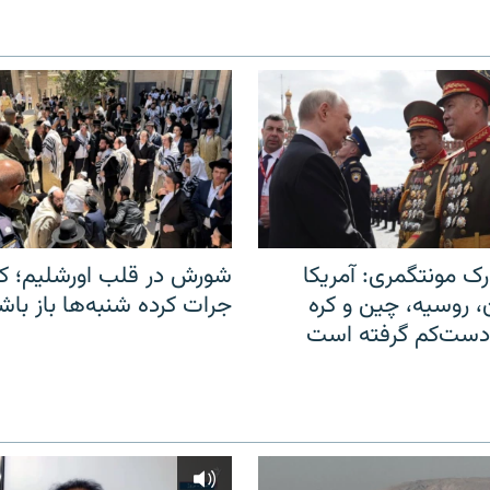
ک مونتگمری: آمریکا
شورش در قلب اورشلیم؛ کا
ن، روسیه، چین و کره
جرات کرده شنبه‌ها باز باش
 دست‌کم گرفته است