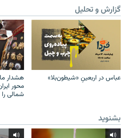
گزارش و تحلیل
عباس در اربعینِ «شیطون‌بلا»
هشدار مار
محور ایرا
شمالی را
بشنوید