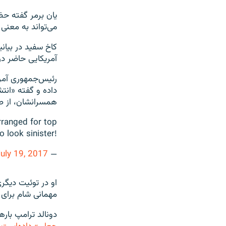
یان برمر گفته حض
می‌تواند به معنی 
کاخ سفید در بیان
آمریکایی حاضر در
همسرانشان، از طر
ranged for top
 look sinister!
uly 19, 2017
— Donald J. Trump (@realDonaldTrump)
او در توئیت دیگر
مهمانی شام برای رهبران گروه ۲۰ در آل
دونالد ترامپ بار