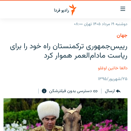
ینک‌های
ابلیت
سترسی
دوشنبه ۱۹ مرداد ۱۴۰۵ تهران ۰۸:۰۰
ازگشت
صفحه اصلی
جهان
ازگشت
ایران
رییس‌جمهوری ترکمنستان راه خود را برای
ه
نوی
جهان
ریاست مادام‌العمر هموار کرد
صلی
رادیو
فتن
دالغا خاتین اوغلو
ه
پادکست
انتخاب کنید و بشنوید
فحه
۲۵/شهریور/۱۳۹۵
چندرسانه‌ای
برنامه‌های رادیویی
ستجو
ارسال
دسترسی بدون فیلترشکن
زنان فردا
فرکانس‌ها
گزارش‌های تصویری
گزارش‌های ویدئویی
English
به ما بپیوندید