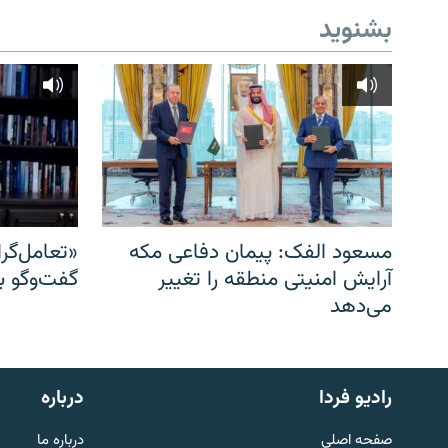
بشنوید
مسعود الفک: پیمان دفاعی مکه
«تعامل‌گر
آرایش امنیتی منطقه را تغییر
گفت‌وگو ب
می‌دهد
English
رادیو فردا
درباره
به ما بپیوندید
صفحه اصلی
درباره ما