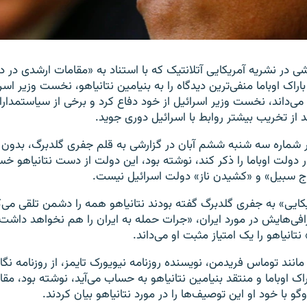
شی در نشریه آمریکایی آتلانتیک که با استناد به «مقامات ارشدی در د
راک اوباما منفی‌ترین دیدگاه را به بنیامین نتانیاهو، نخست وزیر اسرائ
ی‌داند، نخست وزیر اسرائیل از خود دفاع کرد و برخی از سیاستمداران
د از تخریب بیشتر روابط با اسرائیل دوری جوید.
ر شماره سه شنبه ششم آبان در گزارشی به قلم جفری گلدبرگ، بدون آ
 دولت اوباما را ذکر کند، نوشته بود، این دولت از دست نتانیاهو خ
اج سبیل» و «کشیدن ناز» دولت اسرائیل نیست.
کایی» به جفری گلدبرگ گفته بودند نتانیاهو همه را دشمن تلقی می‌ک
افی‌هایش در مورد ایران، «جرات حمله به ایران را هم نخواهد داشت»
 نتانیاهو را یک امتیاز مثبت او می‌داند.
انند توماس فریدمن، نویسنده روزنامه نیویورک تایمز، از روزنامه نگ
اک اوباما و منتقد بنیامین نتانیاهو به حساب می‌آید، نوشته بود، مق
‌گو با خود او این توصیف‌ها را در مورد نتانیاهو بیان کردند.