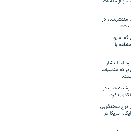
یز از مقامات
ت منتشرشده در
است».
 گفته بود
نطقه با
د اما انتشار
ری که مناسبات
است.
ارشنبه شب در
تکذیب کرد.
ین نوع سخنگویی
گاه آمریکا در