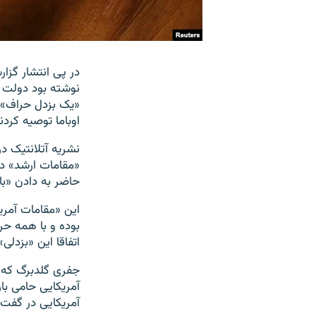
در پی انتشار گزار
نوشته بود دولت با
«یک بزدل حراف» م
اوباما توصیه کردن
نشریه آتلانتیک د
«مقامات ارشد» در
حاضر به دادن «ب
این «مقامات آمری
بوده و با همه حر
اتفاقا این «بزدلی»
جفری گلدبرگ که م
آمریکایی حامی بار
آمریکایی در گفت‌و