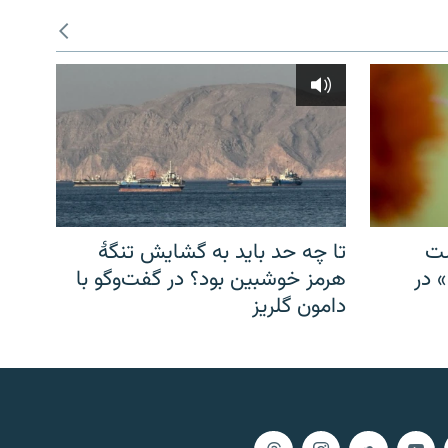
شت
تا چه حد باید به گشایش تنگهٔ
» در
هرمز خوشبین بود؟ در گفت‌وگو با
دامون گلریز