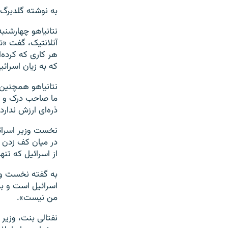
به نوشته گلدبرگ،
نتانیاهو چهارشنب
آتلانتیک، گفت «تر
هر کاری که کرده‌ا
که به زیان اسرائ
نتانیاهو همچنین د
ما صاحب درک و فض
ذره‌ای ارزش ندارد»
نخست وزیر اسرائی
در میان کف زدن ح
از اسرائیل که تن
به گفته نخست وزی
اسرائیل است و ب
من نیست».
نفتالی بنت، وزیر