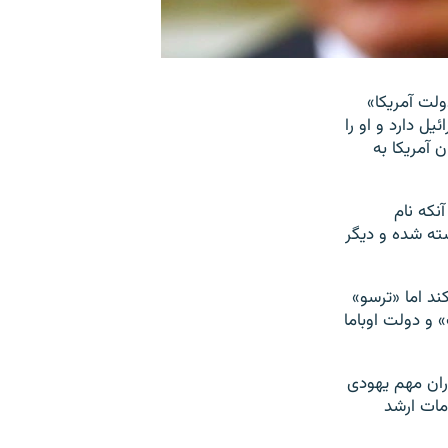
ولت آمریکا»
یل دارد و او را
 آمریکا به
نکه نام
سته شده و دیگر
ند اما «ترسو»
 و دولت اوباما
اران مهم یهودی
امات ارشد