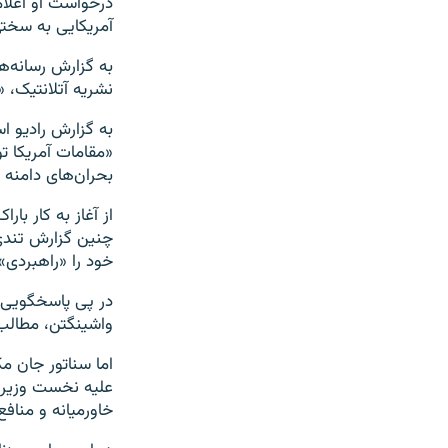
درخواست او اعلا
آمریکایی به سختی 
به گزارش رسانه‌ه
نشریه آتلانتیک، 
به گزارش رادیو اس
«مقامات آمریکا ت
بحران‌های دامنه 
از آغاز به کار با
چنین گزارش تندی 
خود را «راهبردی»
در پی پاسخگویی 
واشینگتن، مطالب ا
اما سناتور جان م
علیه نخست وزیر اس
خاورمیانه و منافع