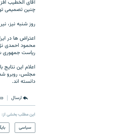
آقای الخطيب افزو
چنين تصميمی تو
روز شنبه نیز، نی
اعتراض ها در ایر
رياست جمهوری ش
اعلام اين نتايج
مجلس، روبرو شده
دانسته اند.
ارسال
این مطلب بخشی از:
سیاسی
بایگ