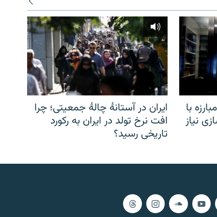
ارزه با
ایران در آستانهٔ چالهٔ جمعیتی؛ چرا
زی نیاز
افت نرخ تولد در ایران به رکورد
تاریخی رسید؟