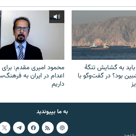
باید به گشایش تنگهٔ
محمود امیری مقدم: برای مب
ین بود؟ در گفت‌وگو با
اعدام در ایران به فرهنگ‌سا
ز
داریم
به ما بپیوندید
بشنوید