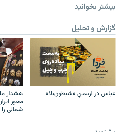
بیشتر بخوانید
گزارش و تحلیل
عباس در اربعینِ «شیطون‌بلا»
هشدار مار
محور ایرا
شمالی را