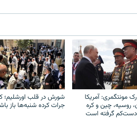
ک مونتگمری: آمریکا
شورش در قلب اورشلیم؛ کا
ن، روسیه، چین و کره
جرات کرده شنبه‌ها باز باش
 دست‌کم گرفته است