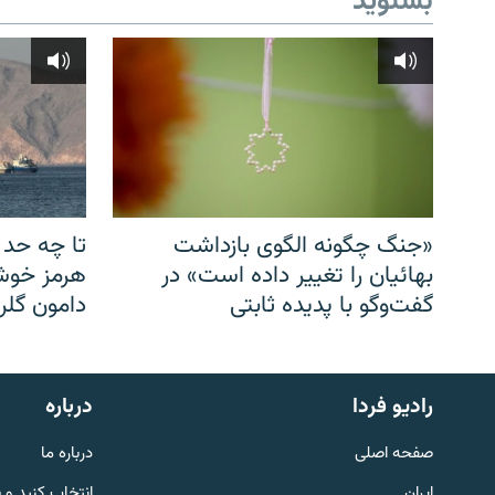
بشنوید
«جنگ چگونه الگوی بازداشت
تا چه حد 
بهائیان را تغییر داده است» در
هرمز خوشب
گفت‌وگو با پدیده ثابتی
دامون گلری
English
رادیو فردا
درباره
به ما بپیوندید
صفحه اصلی
درباره ما
ایران
انتخاب کنید و 