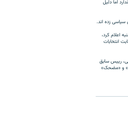
رد اما دليل
 سیاسی زده اند.
ه اعلام کرد،
از مجموع ۳۹ ميليون برنده رقابت انتخابات
ی، رييس سابق
ما» و «مضحک»