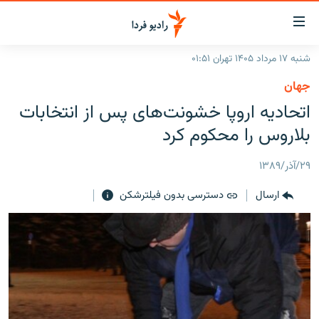
ینک‌های
ابلیت
سترسی
شنبه ۱۷ مرداد ۱۴۰۵ تهران ۰۱:۵۱
ازگشت
صفحه اصلی
جهان
ازگشت
ایران
اتحادیه اروپا خشونت‌های پس از انتخابات
ه
نوی
جهان
بلاروس را محکوم کرد
صلی
رادیو
فتن
۲۹/آذر/۱۳۸۹
ه
پادکست
انتخاب کنید و بشنوید
فحه
ارسال
دسترسی بدون فیلترشکن
چندرسانه‌ای
برنامه‌های رادیویی
ستجو
زنان فردا
فرکانس‌ها
گزارش‌های تصویری
گزارش‌های ویدئویی
English
به ما بپیوندید