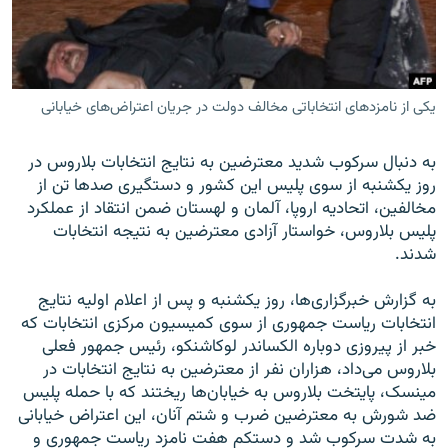
یکی از نامزدهای انتخاباتی مخالف دولت در جریان اعتراض‌های خیابانی
زبان‌های دیگر
به دنبال سرکوب شدید معترضین به نتایج انتخابات بلاروس در
روز یکشنبه از سوی پلیس این کشور و دستگیری صدها تن از
مخالفین، اتحادیه اروپا، آلمان و لهستان ضمن انتقاد از عملکرد
پلیس بلاروس، خواستار آزادی معترضین به نتیجه انتخابات
شدند.
به گزارش خبرگزاری‌ها، روز یکشنبه و پس از اعلام اولیه نتایج
انتخابات ریاست جمهوری از سوی کمیسیون مرکزی انتخابات که
خبر از پیروزی دوباره الکساندر لوکاشنکو، رئیس جمهور فعلی
بلاروس می‌داد، هزاران نفر از معترضین به نتایج انتخابات در
مینسک، پایتخت بلاروس به خیابان‌ها ریختند که با حمله پلیس
ضد شورش به معترضین ضرب و شتم آنان، این اعتراض خیابانی
به شدت سرکوب شد و دستکم هفت نامزد ریاست جمهوری و