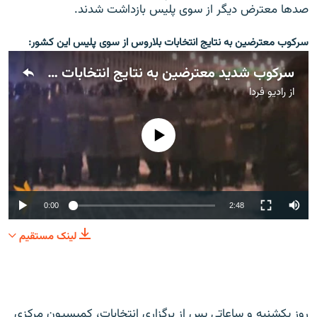
صدها معترض دیگر از سوی پلیس بازداشت شدند.
سرکوب معترضین به نتایج انتخابات بلاروس از سوی پلیس این کشور:
سرکوب شدید معترضین به نتایج انتخابات بلاروس
از
رادیو فردا
No media source currently available
0:00
2:48
لینک مستقیم
روز یکشنبه و ساعاتی پس از برگزاری انتخابات، کمیسیون مرکزی