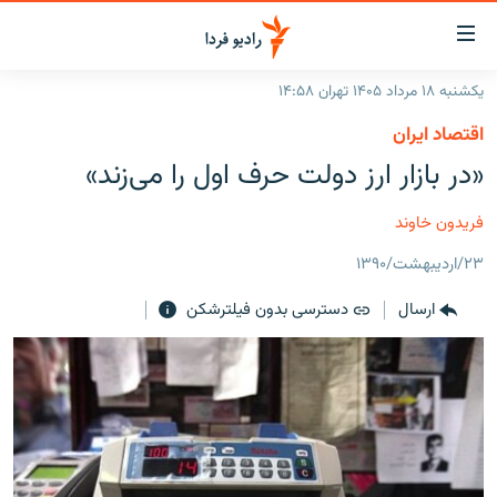
ینک‌های
ابلیت
سترسی
یکشنبه ۱۸ مرداد ۱۴۰۵ تهران ۱۴:۵۸
ازگشت
صفحه اصلی
اقتصاد ایران
ازگشت
ایران
«در بازار ارز دولت حرف اول را می‌زند»
ه
نوی
جهان
صلی
فریدون خاوند
رادیو
فتن
۲۳/اردیبهشت/۱۳۹۰
ه
پادکست
انتخاب کنید و بشنوید
فحه
ارسال
دسترسی بدون فیلترشکن
چندرسانه‌ای
برنامه‌های رادیویی
ستجو
زنان فردا
فرکانس‌ها
گزارش‌های تصویری
گزارش‌های ویدئویی
English
به ما بپیوندید