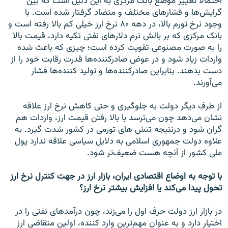
احتمالا تغيير موضع بانک مرکزی به اين دليل است که بين
گرايش‌ها و فشارهای مختلف و متضاد گرفتار شده است. با
وجود نرخ تورم بالا، در دهه ۸۰ نرخ ارز خيلی کم بالا رفته است و
بانک مرکزی که بر بالش نرم دلارهای نفتی تکيه دارد، قيمت بالا
را به صورت مصنوعی تقويت کرده است؛ چيزی که باعث شده
واردات زياد شود و در عوض صادرکننده‌ها قدرت رقابت خود را از
دست بدهند. بنابراين صادرکننده‌ها و توليد کننده‌ها فشار
می‌آورند.
از طرف ديگر دولت به جلوگيری و حتی کاهش نرخ ارز علاقه
نشان می‌دهد چون می‌ترسد با بالا رفتن قيمت ارز، واردات هم
گران شود و درنتيجه تنش های تورمی در کشور شدت گيرد. به
علاوه دولت جمهوری اسلامی به دلايل سياسی علاقه ندارد پول
ملی کشور از آنچه هست ضعيف‌تر شود.
با توجه به اوضاع اقتصادی ايران، بازار ارز در جهت کنترل نرخ ارز
تحول پيدا می‌کند يا افزايش بيشتر نرخ ارز؟
در بازار ارز دولت حرف اول را می‌زند، چون درآمدهای نفتی را در
اختيار دارد و به عنوان مهم‌ترين وارد کننده، اولين متقاضی ارز