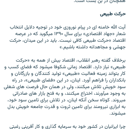
همچنان در بن بست است.
حرکت طبيعی
آيت الله خامنه ای در پيام نوروزی خود در توجيه دلايل انتخاب
شعار «جهاد اقتصادی» برای سال ۱۳۹۰ ميگويد که در عرصه
اقتصاد «حرکت طبيعی کافی نيست. بايد در اين ميدان، حرکت
جهشی و مجاهدانه داشته باشيم.»
برخلاف گفته رهبر انقلاب، اقتصاد بيش از همه به «حرکت
طبيعی» نياز دارد. اقتصاد زمانی شکوفا ميشود که فضای کسب و
کار بتواند زمينه فعاليت «طبيعی» توليد کنندگان و بازرگانان و
بانکداران را فراهم آورد. اينان، در اين «فضای طبيعی»، در راه
سود خويش تلاش ميکنند، ولی در همان حال فرصت های شغلی
به وجود ميآورند، اختراع ميکنند، و به فتح بازار های صادراتی
ميروند. کوتاه سخن آنکه اينان، در تلاش برای تامين سود خود،
به ابزاری نيرومند برای تامين ثروت و قدرت جامعه خويش بدل
ميشوند.
چرا ايرانيان در کشور خود به سرمايه گذاری و کار آفرينی رغبتی