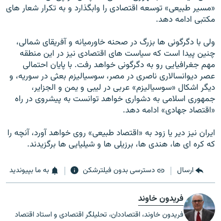
«مسير طبيعی» توسعه اقتصادی را وابگذارد و به تکرار شعار های
مکتبی ادامه دهد.
ولی با دگرگونی ها بزرگ در صحنه خاورميانه و آفريقای شمالی،
چنين پيدا است که سياست های اقتصادی نيز در اين منطقه
مهم جغرافيايی رو به دگرگونی خواهد رفت. با پايان احتمالی
عصر ديوانسالاری ناصری در مصر، سوسياليزم بعثی در سوريه، و
ديگر اشکال «سوسياليزم» عربی در ليبی و يمن و الجزاير،
جمهوری اسلامی به دشواری خواهد توانست به پيشروی در راه
«اقتصاد جهادی» ادامه دهد.
ايران نيز دير يا زود به «اقتصاد طبيعی» روی خواهد آورد، آنچه را
که کره ای ها، هندی ها، برزيلی ها و شيليايی ها برگزيدند.
ارسال
دسترسی بدون فیلترشکن
به ما بپیوندید
فریدون خاوند
فریدون خاوند، اقتصاددان، تحلیلگر اقتصادی و استاد اقتصاد