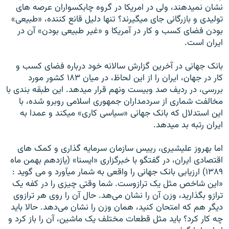
نشان نميدهند، ولی در امريکا در گروه چابکسواران عرصه های
توليدی و بازرگانی جای ميگيرند؟ تنها دليل قانع کننده، «طبيعی»
بودن فضای کسب و کار در آمريکا و «غير طبيعی بودن» آن در
ايران است.
بانک جهانی در آخرين گزارش سالانه خود درباره فضای کسب و
کار در جهان، ايران را از اين لحاظ، در ميان ۱۸۳ کشور مورد
بررسی، در رديف صد وبيست ونهم قرار ميدهد. اين طبقه بندی با
مخالفت شماری از سردمداران جمهوری اسلامی روبرو شده، با
اين استدلال که بانک جهانی «سياسی کاری» ميکند و عمدا به
ايران رتبه بد ميدهد.
اما بهروز عليشيری، رييس سازمان سرمايه گذاری و کمک های
اقتصادی ايران، در گفتگو با خبرگزاری «ايسنا» (يازدهم بهمن ماه
۱۳۸۹) ارزيابی بانک جهانی را واقعی به شمار ميآورد و می گويد :
«اين شاخص مثل يک ترازوست. شما وقتی چيزی را در کفه يک
ترازو بگذاريد، وزن آن را نشان می‌هد. حال آن را روی هر ترازوی
ديگر هم که امتحان کنيد، همان وزن را نشان می‌دهد. حالا بايد
چه کار کرد؟ بايد مثل قطعات مختلف يک ماشين، آن را باز کرد و