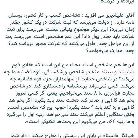
ايرادها را گرفت».
آقای عليشيری می افزايد : «شاخص کسب و کار کشور، پرسش
نامه دارد. از دولت می‌پرسد که ثبت شرکت در يک کشور چقدر
زمان می‌برد؟ اين ديگر موضوع پنهانی نيست. می‌پرسد برای ثبت
شرکت بايد چقدر پول داد؟ اين هم مشخص است. می‌پرسد بعد
از اين مراحل چقدر طول می‌کشد که شرکت مجوز دريافت کند؟
چقدر مدارک می‌خواهد؟
اين‌ها هم مشخص است. بحث من اين است که عقلای قوم
بنشينند و ببينند مثلا در شاخص ورشکستگی، قوه قضائيه ما چه
می‌کند؟ در شاخص حمايت از سهامداران جزء، قوه قضائيه چه
می‌کند. کسی نمی‌تواند پرسشنامه را دستکاری کند. در شاخص‌
تجارت فرامرزی ما ۸ سند می‌خواهيم. يعنی اگر کسی امروز
بخواهد کالايی را صادر کند هشت سند بايد بگيرد؛ اگر بخواهد
کالايی وارد کند بايد ۹ سند بگيرد! خوب اين که مشخص است.
وقتی سنگاپور اعلام می‌کند سند نمی‌خواهد، رتبه اول را می‌گيرد
و ما رتبه ۱۶۴. من می‌گويم اين بحث‌ها تکنيکی است».
خبرنگار «ايسنا» در پايان اين پرسش را مطرح ميکند : «آيا شما