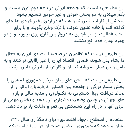
اين «طبيعی» نيست که جامعه ايرانی در دهه دوم قرن بيست و
يکم ميلادی به دو بخش خودی و غير خودی تقسيم بشود
وبخشی از کار آمد ترين نيرو ها، که در اردوی غير خودی ها جای
گرفته اند، يا خانه نشين شوند، يا ترک وطن بگويند و يا برای
انجام فعاليت از سر ناچاری به دروغ و رياکاری روی بيآورند و از دو
چهره بودن خود رنج بکشند.
اين طبيعی نيست که نظاميان در صحنه اقتصادی ايران به فعال
ما يشاء بدل شوند، فضای اقتصاد ايران را غير رقابتی تر کنند و به
ياس و بی عملی سرمايه گذاران و کارآفرينان ايرانی دامن بزنند.
اين طبيعی نيست که تنش های پايان ناپذير جمهوری اسلامی با
بخش بسيار بزرگی از جامعه بين المللی، کارفرمايان ايرانی را از
لحاظ دريافت ويزا، دستيابی به تکنولوژی و منابع مالی و بازار
های جهانی در چنين وضعيت دشواری قرار دهد و بخش مهمی از
انرژی آنها را در راه اين کشمکش بی ثمر و ملالت بار بر باد دهد.
استفاده از اصطلاح «جهاد اقتصادی» برای نامگذاری سال ۱۳۹۰
نشان ميدهد که جمهوری اسلامی همچنان در پی آن است که