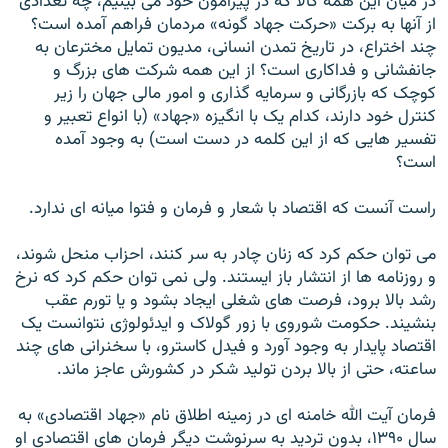
در ميان اين همه کالا که در پيرامون خود می بينيم، چه تعدادی
از آنها به برکت «حرکت جهاد گونه» مردمان فراهم آمده است؟
چند اختراع، در تاريخ تمدن انسانی، مديون تمايل مخترعان به
جانفشانی و فداکاری است؟ از اين همه شرکت های بزرگ و
کوچک که بازرگانی و سرمايه گذاری و امور مالی جهان را زير
کنترل خود دارند، کدام يک با انگيزه «جهاد» (با انواع تعبير و
تفسير هايی که از اين کلمه در دست است) به وجود آمده
است؟
راست آنست که اقتصاد با شعار و فرمان و فتوا ميانه ای ندارد.
می توان حکم کرد که زنان چادر به سر کنند، احزاب منحل شوند،
و روزنامه ها از انتشار باز ايستند. ولی نمی توان حکم کرد که نرخ
رشد بالا برود، فرصت های شغلی ايجاد بشود و يا تورم عقب
بنشيند. حکومت شوروی با زور گولاک و ايدئولوژی نتوانست يک
اقتصاد پايدار به وجود آورد و فيدل کاسترو، با سخنرانی های چند
ساعته، حتی از بالا بردن توليد شکر در کشورش عاجز ماند.
فرمان آيت الله خامنه ای در زمينه اطلاق نام «جهاد اقتصادی» به
سال ۱۳۹۰، بدون ترديد به سرنوشت ديگر فرمان های اقتصادی او