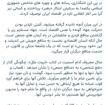
در پی اين نامگذاری، رسانه های و چهره های شاخص جمهوری
اسلامی يکصدا به ستايش ابتکار «رهبر» پرداختند و کسانی نيز
آنرا سر آغاز انقلابی تازه در اقتصاد ايران توصيف کردند.
در اين ميان آنچه ناديده گرفته ميشود، آشتی ناپذير بودن
«حرکت جهاد گونه» با نفس اقتصاد است. جهاد مستلزم زير پا
گذاشتن منافع فردی و جانفشانی در راه آرمان های جمعی است،
حال آنکه انسان اقتصادی نخست به منافع خويش می انديشد و
اين «خود پرستی» او است که در يک جامعه متکی بر قانون، در
خدمت منافع ديگران قرار ميگيرد.
مثال معروف آدام اسميت در کتاب «ثروت ملل»، چگونگی گذار از
«نفع شخصی» به «منافع جمعی» را نشان ميدهد : قصاب و
نانوا، تنها و تنها به منظور کسب سود، گوشت و نان مورد نياز
برای تامين شام ما را فراهم ميآورند. تلاش آنها برای فراهم آورد
قوت شبانه ما هيچ ارتباطی به حسن نيت و تمايل آنها به
خيرخواهی به سود ديگران ندارد. در واقع ما شام خود را مديون
خودپرستی آنها هستيم، نه بشر دوستی آنها.