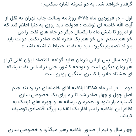
گرفتار خواهد شد. به دو نمونه اشاره ميکنيم :
اول - در فروردين ماه ۱۳۷۵ روزنامه رسالت چاپ تهران به نقل از
آيت الله خامنه ای نوشت : «دولت بايد روزی به دنيا اعلام کند که
از امروز تا شش ماه يا يکسال ديگر در چاه های نفت را می
خواهم ببندم، می خواهم يک قطره نفت صادر نکنم. دولت بايد
بتواند تصميم بگيرد. بايد به نفت احتياط نداشته باشد.»
پانزده سال پس از اين فرمان «بايد گونه»، اقتصاد ايران نفتی تر از
هر زمان ديگری است و بودجه کشور، حتی بر اساس نفت بشکه
ای هشتاد دلار، با کسری سنگين روبرو است.
دوم – در تير ماه ۱۳۸۵ ابلاغيه اقای خامنه ای درباره بند جيم
اصل چهل و چهار صادر شد تا راه برای يک خصوصی سازی
گسترده باز شود و، همزمان، رسانه ها و چهره های نزديک به
نظام اين ابلاغيه را سر اغاز يک انقلاب بزرگ اقتصادی توصيف
کردند.
چهار سال و نيم از صدور ابلاغيه رهبر ميگذرد و خصوصی سازی