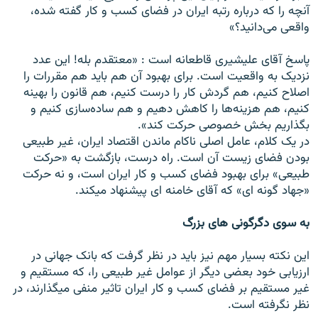
آنچه را که درباره رتبه ايران در فضای کسب و کار گفته شده،
واقعی می‌دانيد؟»
پاسخ آقای عليشيری قاطعانه است : «معتقدم بله! اين عدد
نزديک به واقعيت است. برای بهبود آن هم بايد هم مقررات را
اصلاح کنيم، هم گردش کار را درست کنيم، هم قانون را بهينه
کنيم، هم هزينه‌ها را کاهش دهيم و هم ساده‌سازی کنيم و
بگذاريم بخش خصوصی حرکت کند».
در يک کلام، عامل اصلی ناکام ماندن اقتصاد ايران، غير طبيعی
بودن فضای زيست آن است. راه درست، بازگشت به «حرکت
طبيعی» برای بهبود فضای کسب و کار ايران است، و نه حرکت
«جهاد گونه ای» که آقای خامنه ای پيشنهاد ميکند.
به سوی دگرگونی های بزرگ
اين نکته بسيار مهم نيز بايد در نظر گرفت که بانک جهانی در
ارزيابی خود بعضی ديگر از عوامل غير طبيعی را، که مستقيم و
غير مستقيم بر فضای کسب و کار ايران تاثير منفی ميگذارند، در
نظر نگرفته است.