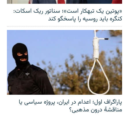
«پوتین یک تبهکار است»؛ سناتور ریک اسکات:
کنگره باید روسیه را پاسخگو کند
پاراگراف اول؛ اعدام در ایران، پروژه سیاسی یا
مناقشهٔ درون مذهبی؟