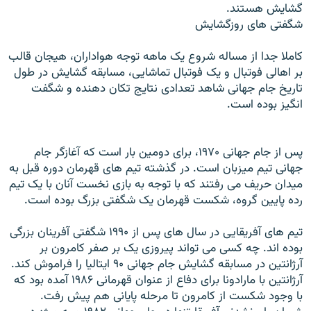
گشايش هستند.
شگفتی های روزگشايش
کاملا جدا از مساله شروع يک ماهه توجه هواداران، هيجان قالب
بر اهالی فوتبال و يک فوتبال تماشايی، مسابقه گشايش در طول
تاريخ جام جهانی شاهد تعدادی نتايج تکان دهنده و شگفت
انگيز بوده است.
پس از جام جهانی ۱۹۷۰، برای دومين بار است که آغازگر جام
جهانی تيم ميزبان است. در گذشته تيم های قهرمان دوره قبل به
ميدان حريف می رفتند که با توجه به بازی نخست آنان با يک تيم
رده پايين گروه، شکست قهرمان يک شگفتی بزرگ بوده است.
تيم های آفريقايی در سال های پس از ۱۹۹۰ شگفتی آفرينان بزرگی
بوده اند. چه کسی می تواند پيروزی يک بر صفر کامرون بر
آرژانتين در مسابقه گشايش جام جهانی ۹۰ ايتاليا را فراموش کند.
آرژانتين با مارادونا برای دفاع از عنوان قهرمانی ۱۹۸۶ آمده بود که
با وجود شکست از کامرون تا مرحله پايانی هم پيش رفت.