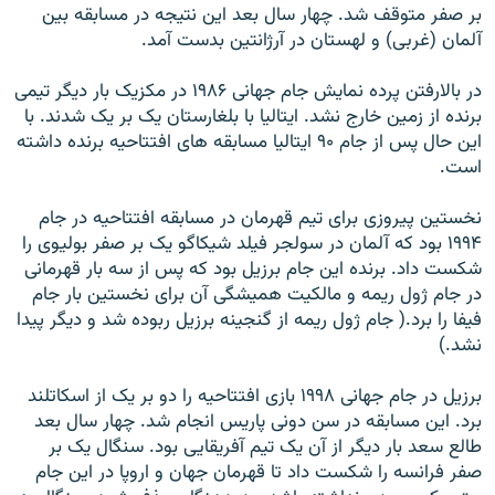
بر صفر متوقف شد. چهار سال بعد اين نتيجه در مسابقه بين
آلمان (غربی) و لهستان در آرژانتين بدست آمد.
در بالارفتن پرده نمايش جام جهانی ۱۹۸۶ در مکزيک بار ديگر تيمی
برنده از زمين خارج نشد. ايتاليا با بلغارستان يک بر يک شدند. با
اين حال پس از جام ۹۰ ايتاليا مسابقه های افتتاحيه برنده داشته
است.
نخستين پيروزی برای تيم قهرمان در مسابقه افتتاحيه در جام
۱۹۹۴ بود که آلمان در سولجر فيلد شيکاگو يک بر صفر بوليوی را
شکست داد. برنده اين جام برزيل بود که پس از سه بار قهرمانی
در جام ژول ريمه و مالکيت هميشگی آن برای نخستين بار جام
فيفا را برد.( جام ژول ريمه از گنجينه برزيل ربوده شد و ديگر پيدا
نشد.)
برزيل در جام جهانی ۱۹۹۸ بازی افتتاحيه را دو بر يک از اسکاتلند
برد. اين مسابقه در سن دونی پاريس انجام شد. چهار سال بعد
طالع سعد بار ديگر از آن يک تيم آفريقايی بود. سنگال يک بر
صفر فرانسه را شکست داد تا قهرمان جهان و اروپا در اين جام