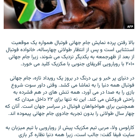
زبان‌های دیگر
بالا رفتن پرده نمايش جام جهانی فوتبال همواره يک موقعيت
استثنايی است و پس از انتظار طولانی چهارساله، خانواده فوتبال
از بعد از ظهرجمعه به يکديگر نزديک می شوند، زيرا جام جهانی
۲۰۱۰ با رويارويی آفريقای جنوبی با مکزيک کليد می خورد.
در دنيای پر خبر و بی درنگ در بروز يک رويداد تازه، جام جهانی
فوتبال همه دنيا را به تماشا می کشد. وقتی داور سوت شروع
بازی را به صدا در می آورد، همه تنش های در هم فشرده به
راحتی فروکش می کند. اين نه تنها برای ۲۲ داخل ميدان که
همچنين برای هواخواهان فوتبال در سراسر جهان است. آنان که
چهار سال طولانی را بدون تجربه جادوی جام جهانی پيموده اند.
کارلوس ولا، مربی تيم مکزيک پيش از رويارويی با تيم ميزبان به
سايت فيفا گفت: جالب است، زيرا همه دنيا نظاره گر بازی