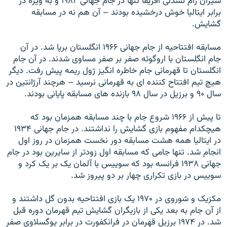
شيران رام نشدنی آفريقا تنها در جام جهانی ۱۹۸۲ و به ويژه در
برابر ايتاليا خوش درخشيده بودند – آن هم نه در مسابقه
گشايش.
مسابقه افتتاحيه از جام جهانی ۱۹۶۶ انگلستان برپا شد. در آن
جام انگلستان با اروگوئه صفر بر صفر مساوی شدند. در آن جام
انگلستان تا قهرمانی جام خاطره انگيز ژول ريمه پيش رفت. ديگر
هيچ تيم افتتاح کننده ای به قهرمانی نرسيد – هرچند آرژانتين در
سال ۹۰ و برزيل در سال ۹۸ بازنده های مسابقه پايانی بودند.
تا پيش از ۱۹۶۶ شروع جام با چند مسابقه همزمان بود که
هيچکدام مفهوم بازی گشايش را نداشتند. در جام جهانی ۱۹۳۴
در ايتاليا همه هشت مسابقه دور نخست همزمان در روز اول
انجام شد. تنها جامی که مسابقه اول زودتر از سايرين بود در جام
جهانی ۱۹۳۸ فرانسه بود که سوييس با آلمان يک بر يک کرد و
سوييس در بازی تکراری چهار بر دو پيروز شد.
مکزيک و شوروی در ۱۹۷۰ يک بازی افتتاحيه بدون گل داشتند و
از آن جام به بعد يکی از بازيگران گشايش تيم قهرمان دوره قبل
شد. در ۱۹۷۴ برزيل قهرمان در فرانکفورت در برابر يوگسلاوی صفر