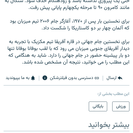
حتی يک پيروزی نداشته باشد و زودهنگام حذف شود. سنگال به
مانند کامرون ۹۰ تا مرحله يکچهارم پايانی پيش رفت.
برای نخستين بار پس از ۱۹۷۰، آغازگر جام ۲۰۰۶ تيم ميزبان بود
که آلمان چهار بر دو کاستاريکا را شکست داد.
برای نخستين جام جهانی در قاره آفريقا تيم مکزيک با تجربه به
ديدار آفريقای جنوبی ميزبان می رود که با لقب بوفانا بوفانا تنها
دو بار پيشينه حضور در جام جهانی را دارد. شايد به هنگامی که
اين مطلب را می خوانيد، نتيجه آن مشخص شده باشد.
ارسال
دسترسی بدون فیلترشکن
به ما بپیوندید
این مطلب بخشی از:
ورزش
بایگانی
بیشتر بخوانید