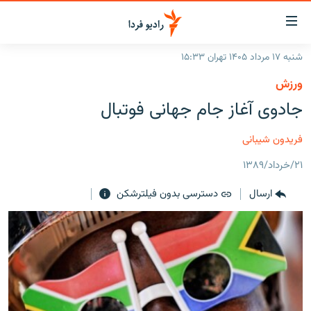
ینک‌های
ابلیت
سترسی
شنبه ۱۷ مرداد ۱۴۰۵ تهران ۱۵:۳۳
ازگشت
صفحه اصلی
ورزش
ازگشت
ایران
جادوی آغاز جام جهانی فوتبال
ه
نوی
جهان
صلی
فریدون شیبانی
رادیو
فتن
۲۱/خرداد/۱۳۸۹
ه
پادکست
انتخاب کنید و بشنوید
فحه
ارسال
دسترسی بدون فیلترشکن
چندرسانه‌ای
برنامه‌های رادیویی
ستجو
زنان فردا
فرکانس‌ها
گزارش‌های تصویری
گزارش‌های ویدئویی
English
به ما بپیوندید