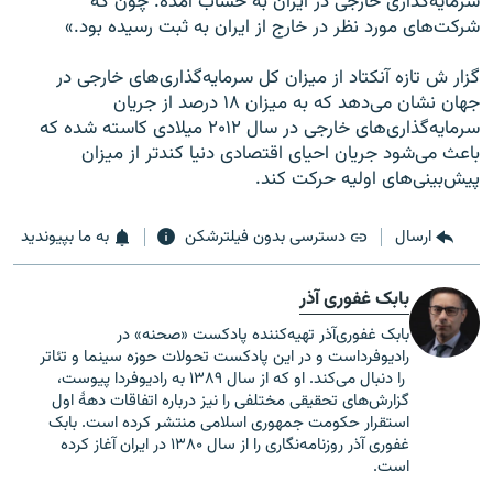
سرمايه‌گذاری خارجی در ايران به حساب آمده. چون که
شرکت‌های مورد نظر در خارج از ايران به ثبت رسيده بود.»
گزار ش تازه آنکتاد از ميزان کل سرمايه‌گذاری‌های خارجی در
جهان نشان می‌دهد که به ميزان ۱۸ درصد از جريان
سرمايه‌گذاری‌های خارجی در سال ۲۰۱۲ ميلادی کاسته شده که
باعث می‌شود جريان احيای اقتصادی دنيا کندتر از ميزان
پيش‌بينی‌های اوليه حرکت کند.
ارسال
دسترسی بدون فیلترشکن
به ما بپیوندید
بابک غفوری آذر
بابک غفوری‌‌آذر تهیه‌کننده پادکست «صحنه» در
رادیوفرداست و در این پادکست تحولات حوزه سینما و تئاتر
را دنبال می‌کند. او که از سال ۱۳۸۹ به رادیوفردا پیوست،
گزارش‌های تحقیقی مختلفی را نیز درباره اتفاقات دهۀ اول
استقرار حکومت جمهوری اسلامی منتشر کرده است. بابک
غفوری آذر روزنامه‌نگاری را از سال ۱۳۸۰ در ایران آغاز کرده
است.