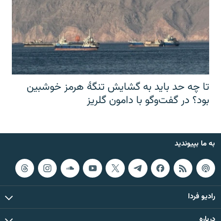
تا چه حد باید به گشایش تنگهٔ هرمز خوشبین
بود؟ در گفت‌وگو با دامون گلریز
به ما بپیوندید
رادیو فردا
درباره