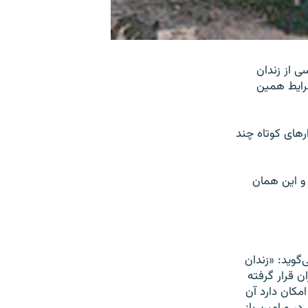
ی از زندان
شرايط همين
ارهای کوتاه چند
و اين همان
گويد: «زندان
ن قرار گرفته
مکان دارد آن