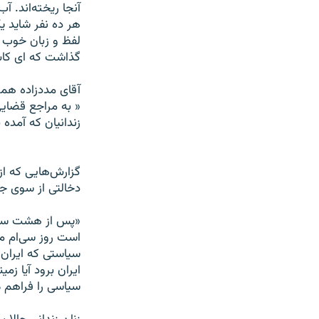
آنجا ريخته‌اند. آ
هر ده نفر شايد يک
لفظ و زبان خوب ح
گذاشت که ای کاش
آقای مددزاده همچن
« به مراجع قضايی
زندانيان که آمده
گزارش‌هايی که از 
دخالتی از سوی جا
«پس از هشت سال د
است روز سی‌ام ما
سياستی که ايران د
ايران برود آيا ز
سياسی را فراهم می