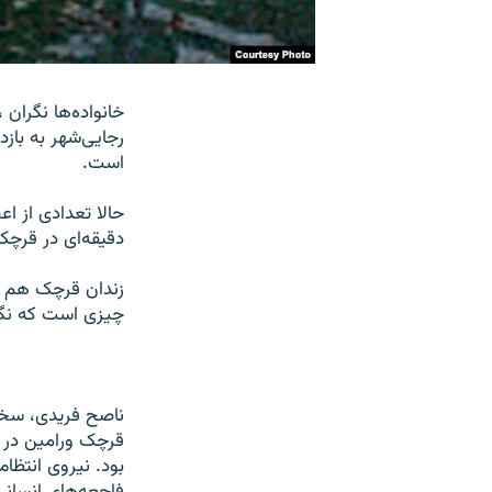
خانواده‌ها نگران 
رجايی‌شهر به باز
است.
حالا تعدادی از اع
دقيقه‌ای در قرچک
زندان قرچک هم مث
چيزی است که نگران
ناصح فريدی، سخنگ
قرچک ورامين در ا
بود. نيروی انتظا