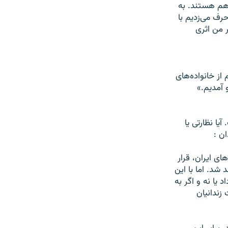
ر هم هستند. به
ف می‌‌زديم با
ر من اثری
از خانواده‌های
 آمديم.»
يا نظارتی يا
ن :
ی ايران، قرار
شد. اما با اين
 يا نه و اگر به
زندانيان