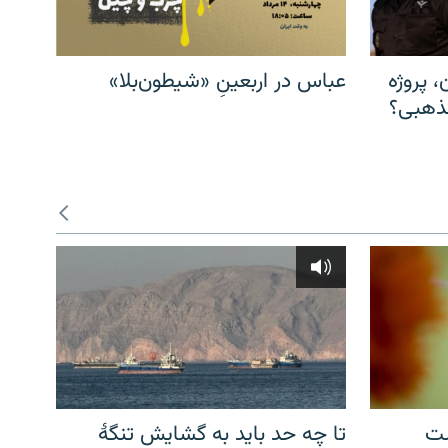
، پروژه
عباس در اربعینِ «شیطون‌بلا»
مذهبی؟
شت
تا چه حد باید به گشایش تنگهٔ