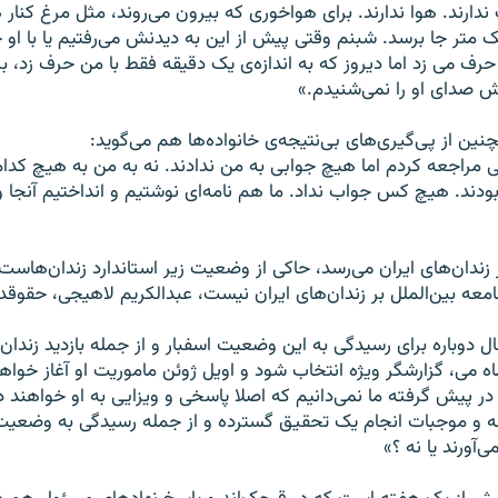
ب ندارند. هوا ندارند. برای هواخوری که بيرون می‌روند،‌ مثل مرغ کنا
 متر جا برسد. شبنم وقتی پيش از اين به ديدنش می‌رفتيم يا با او حر
رف می زد اما ديروز که به اندازه‌ی يک دقيقه فقط با من حرف زد،‌ ب
 صدای او را نمی‌شنيدم.»
ين از پی‌گيری‌های بی‌نتيجه‌ی خانواده‌‌ها هم می‌گويد:‌
 مراجعه کردم اما هيچ جوابی به من ندادند. نه به من به هيچ کدام 
 بودند. هيچ کس جواب نداد. ما هم نامه‌ای نوشتيم و انداختيم آنجا و
زندان‌های ايران می‌رسد، حاکی از وضعيت زير استاندارد زندان‌هاست. آ
معه بين‌الملل بر زندان‌های ايران نيست، عبدالکريم لاهيجی، حقوقدا
وباره برای رسيدگی به اين وضعيت اسفبار و از جمله بازديد زندان‌‌ها
ه می، گزارشگر ويژه انتخاب شود و اويل ژوئن ماموريت او آغاز خواهد 
ر پيش گرفته ما نمی‌دانيم که اصلا پاسخی و ويزايی به او خواهند داد
مينه و موجبات انجام يک تحقيق گسترده و از جمله رسيدگی به وضعيت 
‌آورند يا نه ؟»