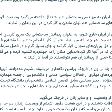
که در کهريزک اتفاق افتاد با اين شيوه و با مسئوليت نيروی انتظامی 
ر ايران به مهندسی ساختمان هم اشتغال داشته می‌گويد وضعيت ق
ی ساختمانی هم توان ماندن و کار کردن در اين زندان را ندارند :
ن از ايران خارج شوم، به عنوان پيمانکار ساختمانی يک سری کارهای ا
ه بود، هر چند که من نتوانستم آن کار را انجام بدهم اما نقشه‌ی ف
ر دل بيابان‌های سوزان قرار گرفته و جای بسيار گرم و در فصل سرما،
 در آنجا کار کرده‌‌اند،‌اين مکان را به جهنم‌دره تشبيه کرده و می‌گ
يلی از پيمانکاران هم نتوانستند در آنجا کار کنند.»
حالا دست ‌کم ۲۰۰ زندانی زن در قرچک ورامين نگه‌داری می‌شوند. شبنم مددزاده، فريب
ه‌های ديگری از فعالان سياسی، مدنی و دانشجويی از جمله مهمان‌ه
اده ، دبير سياسی سابق انجمن اسلامی دانشجويان دانشگاه تربيت م
 در چند روز گذشته موفق به ديداری چند دقيقه‌ای با خواهر خود شد
 از وضعيت او و ساير زنان در قرچک می‌گويد:
ات داشتند و در اين هشت دقيقه شبنم از وضعيت زندان هر چه را ب
ودمان می‌دانيم که زندان وضعيت خوبی ندارد. چند تا سوله است که