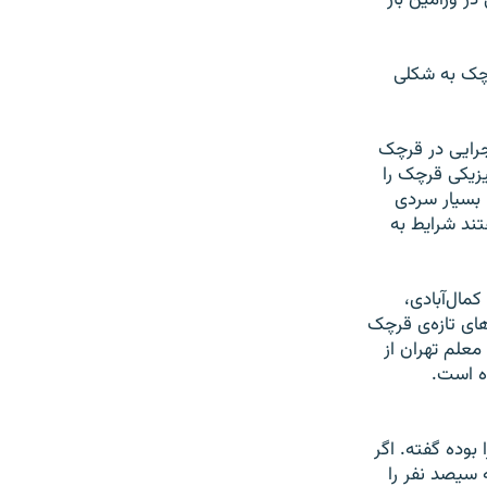
در ورامين باز
رچک به شکلی
جرايی در قرچک
يزيکی قرچک را
 ‌بسيار سردی
فتند شرايط به
ا کمال‌آبادی،
ای تازه‌ی قرچک
علم تهران از
ه است.
وده گفته. اگر
 سيصد نفر را