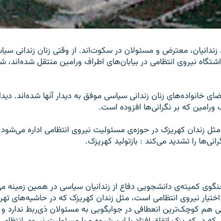
، زندانيان، معترض و مسئولان در سکوت‌اند. از وقتی زنان زندانی سياس
داشتگاه نيروی انتظامی در بيابان‌های اطراف ورامين منتقل شده‌اند، 
ضای خانواده‌‌های زنان زندانی سياسی موفق به ديدار آنها شده‌اند. ديد
 ورامين که بر نگرانی‌ها افزوده است.
ل زندان کهريزک در حوزه‌ی مسئوليت نيروی انتظامی اداره می‌شود 
ی‌ها را تشديد می‌کند : بازتوليد کهريزک.
وی کميته‌ی دانشجويی دفاع از زندانيان سياسی در همين زمينه می‌
ختيار نيروی انتظامی است، مثل زندان کهريزک که در حاشيه‌های تهرا
می هم کوچک‌ترين انعطافی در جوابگويی به مسئولان ذی‌ربط ندارد و ا