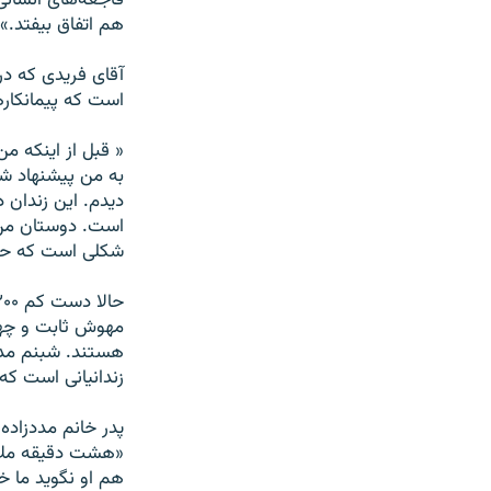
فاجعه‌های انسانی 
هم اتفاق بيفتد.»
آقای فريدی که د
است که پيمانکارها
« قبل از اينکه م
به من پيشنهاد شد
ديدم. اين زندان د
است. دوستان من که
شکلی است که حتا خ
مهوش ثابت و چهر
هستند. شبنم مددز
زندانيانی است که
پدر خانم مددزاده
«هشت دقيقه ملاق
هم او نگويد ما خ