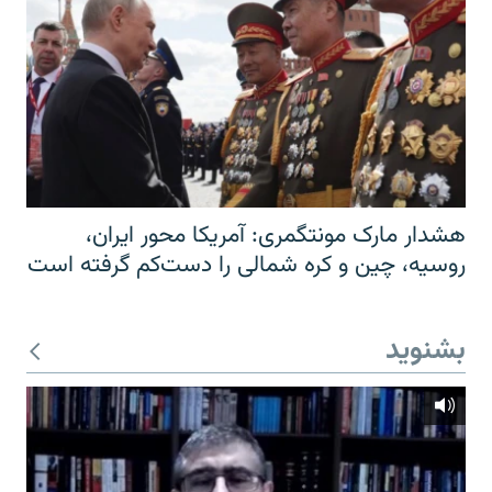
هشدار مارک مونتگمری: آمریکا محور ایران،
روسیه، چین و کره شمالی را دست‌کم گرفته است
بشنوید