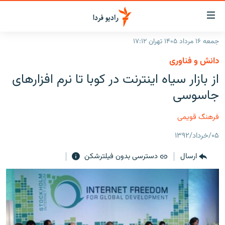
ینک‌های
ابلیت
سترسی
جمعه ۱۶ مرداد ۱۴۰۵ تهران ۱۷:۱۲
ازگشت
صفحه اصلی
دانش و فناوری
ازگشت
ایران
از بازار سیاه اینترنت در کوبا تا نرم افزارهای
ه
نوی
جهان
جاسوسی
صلی
رادیو
فتن
فرهنگ قویمی
ه
پادکست
انتخاب کنید و بشنوید
فحه
۰۵/خرداد/۱۳۹۲
چندرسانه‌ای
برنامه‌های رادیویی
ستجو
ارسال
دسترسی بدون فیلترشکن
زنان فردا
فرکانس‌ها
گزارش‌های تصویری
گزارش‌های ویدئویی
English
به ما بپیوندید