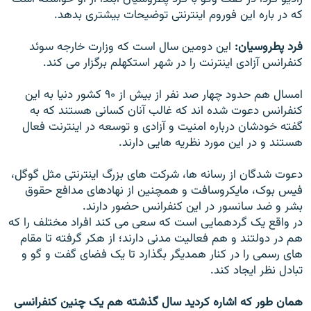
که در باره اين فوروم اينترنتی توضيحات بيشتری بدهد.
فرد پطروسيان:
اين دومين سال است که وزارت خارجه سوئد
کنفرانس آزادی اينترنت را در شهر استکهلم برگزار می کند.
امسال هم حدود چهار صد نفر از بيش از ۹۰ کشور دنيا به اين
کنفرانس دعوت شده اند که غالب آنان کسانی هستند که به
گفته خودشان درباره امنيت و آزادی و توسعه در اينترنت فعال
هستند و در اين مورد نظريه هايی دارند.
دعوت شدگان از رسانه ها، شرکت های بزرگ اينترنتی مثل گوگل،
فيس بوک، مايکروسافت و همچنين از نهادهای مدافع حقوق
بشر و ضد سانسور در اين کنفرانس حضور دارند.
در واقع يک گردهمايی است که سعی می کند افراد مختلف را که
هم در دولتند و هم فعاليت مدنی دارند؛ از هکر گرفته تا مقام
های رسمی را در کنار همديگر بگذارد تا يک فضای گفت و گو و
تبادل نظر ايجاد کند.
همان طور که اشاره کرديد سال گذشته هم يک چنين کنفرانسی