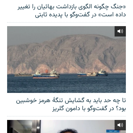
«جنگ چگونه الگوی بازداشت بهائیان را تغییر
داده است» در گفت‌وگو با پدیده ثابتی
تا چه حد باید به گشایش تنگهٔ هرمز خوشبین
بود؟ در گفت‌وگو با دامون گلریز