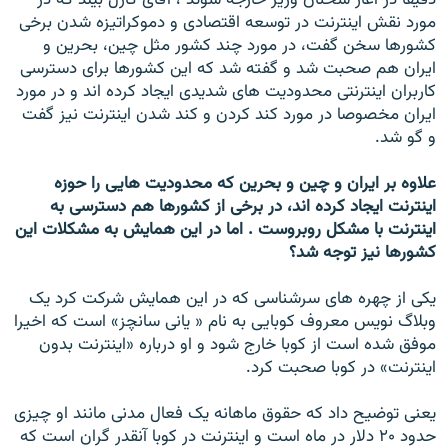
دقيقا در آغاز سخنان وزير خارجه سوئد ، آقای کارل بيلد که در
مورد نقش اينترنت در توسعه اقتصادی و دموکراتيزه شدن برخی
کشورها سخن گفت، در مورد چند کشور مثل چين، بحرين و
ايران هم صحبت شد و گفته شد که اين کشورها برای دسترسی
کاربران اينترنتی محدوديت های شديدی ايجاد کرده اند و در مورد
ايران مخصوصا در مورد کند کردن و کند شدن اينترنت نيز گفت
و گو شد.
علاوه بر ايران و چين و بحرين که محدوديت هايی را حوزه
اينترنت ايجاد کرده اند، در برخی از کشورها هم دسترسی به
اينترنت با مشکل روبروست . اما در اين همايش به مشکلات اين
کشورها نيز توجه شد؟
يکی از چهره های سرشناسی که در اين همايش شرکت کرد يک
وبلاگ نويس معروف کوبايی به نام « يانی سانچز» است که اخيرا
موفق شده است از کوبا خارج شود و او درباره «اينترنت بدون
اينترنت» در کوبا صحبت کرد.
يعنی توضيح داد که حقوق ماهانه يک فعال مدنی مانند او چيزی
حدود ۲۰ دلار در ماه است و اينترنت در کوبا آنقدر گران است که