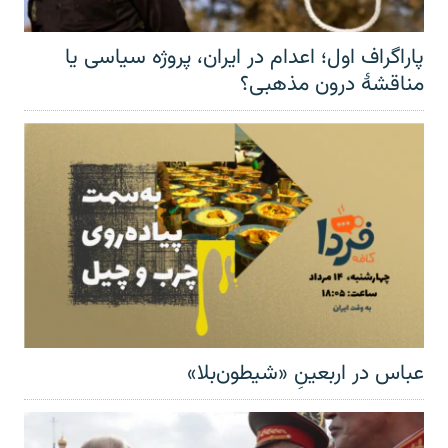
پاراگراف اول؛ اعدام در ایران، پروژه سیاسی یا
مناقشهٔ درون مذهبی؟
عباس در اربعینِ «شیطون‌بلا»