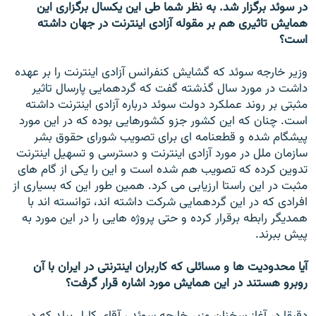
در سوئد برگزار شد.
به نظر شما طی اين يکسال برگزاری اين
همايش تاثيری هم بر مقوله آزادی اينترنت در جهان داشته
است؟
وزير خارجه سوئد که گشايش کنفرانس آزادی اينترنت را بر عهده
داشت در مورد سال گذشته گفت که گردهمايی پارسال تاثير
مثبتی بر روند عملکرد دولت سوئد درباره آزادی اينترنت داشته
است. چنان که اين کشور جزو کشورهايی بوده که در اين مورد
پيشگام شده و قطعنامه ای برای تصويب شورای حقوق بشر
سازمان ملل در مورد آزادی اينترنت و دسترسی و تسهيل اينترنت
تدوين کرده که تصويب هم شده است و اين را يکی از گام های
مثبت در اين راستا ارزيابی می کرد. همين طور اين که بسياری از
افرادی که در اين گردهمايی شرکت داشته اند، توانسته اند با
همديگر رابطه برقرار کرده و حتی پروژه هايی را در اين مورد به
پيش ببرند.
آيا محدوديت ها و مسائلی که کاربران اينترنتی در ايران با آن
روبرو هستند در اين همايش مورد اشاره قرار گرفت؟