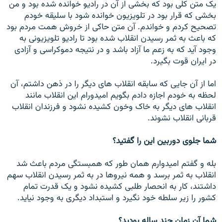
يک متن کلی بود که بخشی از آن در راديو خوانده شده بود و من
بخشی که قرار بود در تلويزيون خوانده شود با سليقه خودم
تصحيح کردم و خواندم. آن متن حاکی از خروش همت مردم بود
که باعث به ثمر رسيدن انقلاب شده بود تا راديو تلويزيونی به
وجود آيد که به زعم ما آزاد باشد و در نتيجه دموکراسی و آزادی
در ايران قوت بگيرد.
اما از آن جايی که سابقه انقلاب های ديگر را در ذهن داشتم، آن
لحظه به خودم اجازه دادم بگويم اميدورام اين انقلاب مانند
انقلاب های ديگر به خاک وخون کشيده نشود و فرزندان انقلاب
قربانی انقلاب نشوند.
شما جلوی دوربين اين را گفتيد؟
بله و گفتم اميدوارم همان طور که همبستگی مردم باعث شد
انقلاب به ثمر برسد و همه نيروها در به ثمر رسيدن انقلاب سهم
داشتند، کار به انحصار طلبی کشيده نشود و يک قدرت تمام
کشور را زير سلطه خود نگيرد و استبداد ديگری به وجود نيايد.
شما آن زمان چند ساله بوديد؟