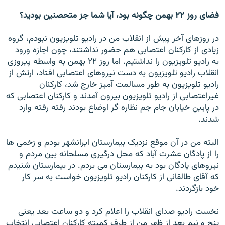
فضای روز ۲۲ بهمن چگونه بود، آیا شما جز متحصنین بودید؟
در روزهای آخر پيش از انقلاب من در راديو تلويزيون نبودم، گروه
زيادی از کارکنان اعتصابی هم حضور نداشتند، چون اجازه ورود
به راديو تلويزيون را نداشتيم. اما روز ۲۲ بهمن به واسطه پيروزی
انقلاب راديو تلويزيون به دست نيروهای اعتصابی افتاد، ارتش از
راديو تلويزيون به طور مسالمت آميز خارج شد، کارکنان
غيراعتصابی از راديو تلويزيون بيرون آمدند و کارکنان اعتصابی که
در پايين خيابان جام جم نظاره گر اوضاع بودند رفته رفته وارد
شدند.
البته من در آن موقع نزديک بيمارستان ايرانشهر بودم و زخمی ها
را از پادگان عشرت آباد که محل درگيری مسلحانه بين مردم و
نيروهای پادگان بود به بيمارستان می بردم. در بيمارستان شنيدم
که آقای طالقانی از کارکنان راديو تلويزيون خواست به سر کار
خود بازگردند.
نخست راديو صدای انقلاب را اعلام کرد و دو ساعت بعد يعنی
پنج و نيم بعد از ظهر من از طرف کميته کارکنان اعتصابی انتخاب