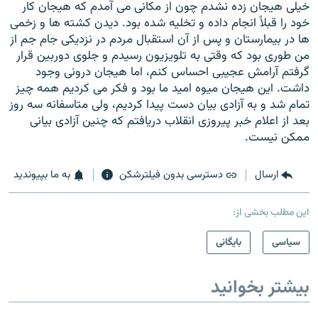
خيلی هيجان زده نشدم چون از مکانی می آمدم که هيجان کار
خود را قبلاً انجام داده و تخليه شده بود. ديدن کشته ها و زخمی
ها در بيمارستان و پس از آن استقبال مردم در نزديکی جام جم از
من طوری بود که وقتی به تلويزيون رسيدم و جلوی دوربين قرار
گرفتم آرامش عجيبی احساس کنم، اما هيجان درونی وجود
داشت. اين هيجان ميوه اميد ما بود و فکر می کرديم همه چيز
تمام شد و به آزادی بيان دست پيدا کرديم، ولی متاسفانه سه روز
بعد از اعلام خبر پيروزی انقلاب دريافتم که چنين آزادی بيانی
ممکن نيست.
ارسال
دسترسی بدون فیلترشکن
به ما بپیوندید
این مطلب بخشی از:
سیاسی
بایگانی
بیشتر بخوانید