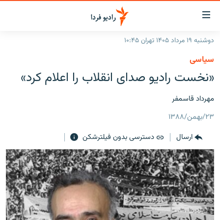
ینک‌های
ابلیت
سترسی
دوشنبه ۱۹ مرداد ۱۴۰۵ تهران ۱۰:۴۵
ازگشت
صفحه اصلی
سیاسی
ازگشت
ایران
«نخست راديو صدای انقلاب را اعلام کرد»
ه
نوی
جهان
صلی
مهرداد قاسمفر
رادیو
فتن
۲۳/بهمن/۱۳۸۸
ه
پادکست
انتخاب کنید و بشنوید
فحه
ارسال
دسترسی بدون فیلترشکن
چندرسانه‌ای
برنامه‌های رادیویی
ستجو
زنان فردا
فرکانس‌ها
گزارش‌های تصویری
گزارش‌های ویدئویی
English
به ما بپیوندید