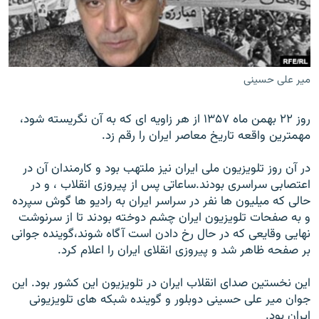
مير علی حسينی
زبان‌های دیگر
روز ۲۲ بهمن ماه ۱۳۵۷ از هر زاويه ای که به آن نگريسته شود،
مهمترين واقعه تاريخ معاصر ايران را رقم زد.
در آن روز تلويزيون ملی ايران نيز ملتهب بود و کارمندان آن در
اعتصابی سراسری بودند.ساعاتی پس از پيروزی انقلاب ، و در
حالی که ميليون ها نفر در سراسر ايران به راديو ها گوش سپرده
و به صفحات تلويزيون ايران چشم دوخته بودند تا از سرنوشت
نهايی وقايعی که در حال رخ دادن است آگاه شوند،گوينده جوانی
بر صفحه ظاهر شد و پيروزی انقلای ايران را اعلام کرد.
اين نخستين صدای انقلاب ايران در تلويزيون اين کشور بود. اين
جوان مير علی حسينی دوبلور و گوينده شبکه های تلويزيونی
ايران بود.