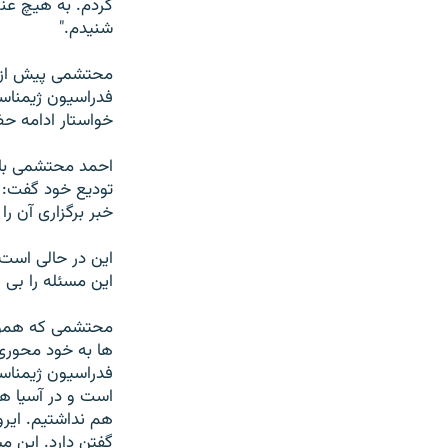
کردم. به هيچ عنوا
شنيدم."
محتشمی پيش از اي
فدراسيون ژيمناست
خواستار ادامه حض
احمد محتشمی با 
توديع خود گفت: 
خبر برگزاری آن ر
اين در حالی است 
اين مسئله را بی 
محتشمی که همواره
ها به خود محوری 
فدراسيون ژيمناس
است و در آسيا ه
هم نداشتيم. ايرو
گفتن دارد. اين م