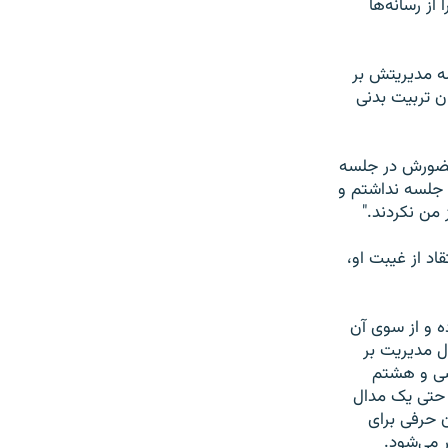
از رسانه‌ها
ه مديريتش بر
ن تربيت بدنی
 حضورش در جلسه
 جلسه نداشتم و
من نکردند."
اد از غيبت او،
ه و از سوی آن
ل مديريت بر
سی و هشتم
 حتی يک مدال
ن حرفی برای
ر می‌شود.