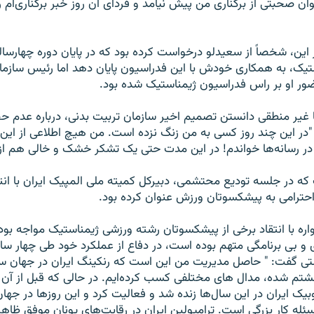
ن صحبتی از برکناری من پيش نيامد و فردای آن روز خبر برکناری‌ام را 
ن، شخصاً از سعيدلو درخواست کرده بود که در پايان دوره چهارسال
يک، به همکاری خودش با اين فدراسيون پايان دهد اما رئيس سازما
ور او بر راس فدراسيون ژيمناستيک شده بود.
غير منطقی دانستن تصميم اخير سازمان تربيت بدنی، درباره عدم
"در اين چند روز کسی به من زنگ نزده است. من هيچ اطلاعی از اين
ا در رسانه‌ها خواندم! در اين مدت حتی يک تشکر خشک و خالی هم از 
که در جلسه توديع محتشمی، دبيرکل کميته ملی المپيک ايران با انتق
احترامی به پيشکسوتان ورزش عنوان کرده بود.
 با انتقاد برخی از پيشکسوتان رشته ورزشی ژيمناستيک مواجه بود
و بی برنامگی متهم بوده است، در دفاع از عملکرد خود طی چهار سا
تی گفت: " حاصل مديريت من اين است که رنکينگ ايران در جهان 
شتم شده، مدال های مختلفی کسب کرده‌ايم. در حالی که قبل از آن
بيک ايران در اين سال‌ها زنده شد و فعاليت کرد و اين روزها در جها
سئله کار بزرگی است. ترامپولين ايران در رقابت‌های يونان موفق ظاه