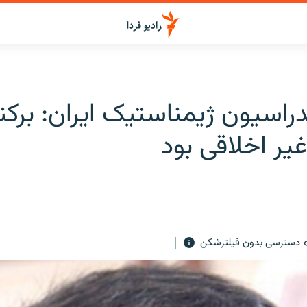
اسيون ژيمناستيک ايران: برکنا
ير اخلاقی بود
دسترسی بدون فیلترشکن