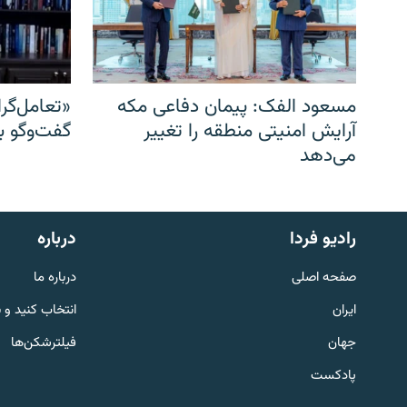
مسعود الفک: پیمان دفاعی مکه
«تعامل‌گر
آرایش امنیتی منطقه را تغییر
گفت‌وگو ب
می‌دهد
English
رادیو فردا
درباره
به ما بپیوندید
صفحه اصلی
درباره ما
ایران
انتخاب کنید و 
جهان
فیلترشکن‌ها
پادکست
زبان‌های دیگر