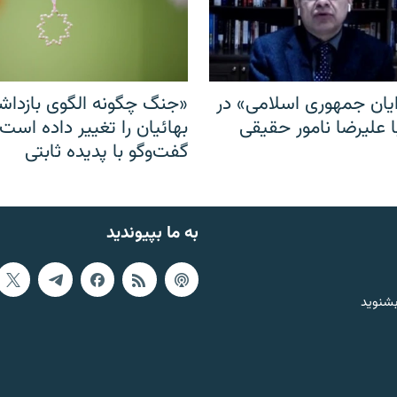
ایان جمهوری اسلامی» در
«جنگ چگونه الگوی بازدا
ا علیرضا نامور حقیقی
بهائیان را تغییر داده است
گفت‌وگو با پدیده ثابتی
به ما بپیوندید
بشنوید