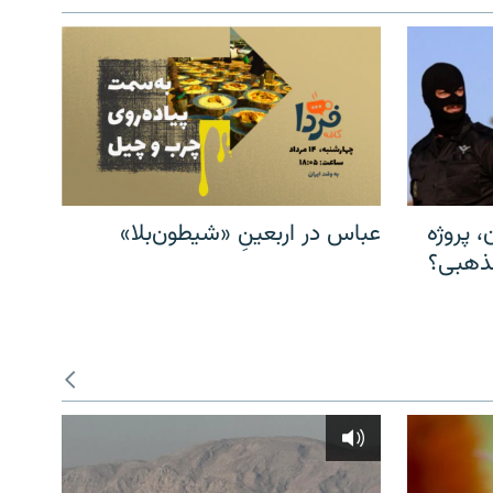
، پروژه
عباس در اربعینِ «شیطون‌بلا»
مذهبی؟