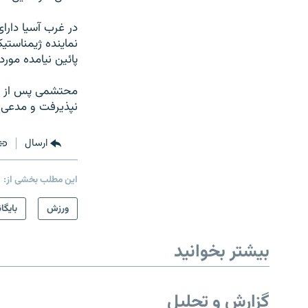
در غرب آسيا دارا
نماينده ژيمناستيک
پائين نيامده مورد
محتشمی پس از برک
نپذيرفت و مدعی 
ارسال
این مطلب بخشی از:
ورزش
بایگا
بیشتر بخوانید
گزارش و تحلیل