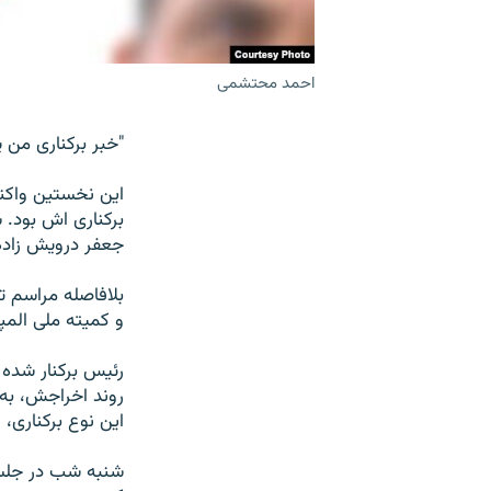
احمد محتشمی
"خبر برکناری من 
اين نخستين واکن
برکناری اش بود. 
جعفر درويش زاده
بلافاصله مراسم 
و کميته ملی المپ
رئيس برکنار شده 
روند اخراجش، به 
اين نوع برکناری، 
شنبه شب در جلسه 