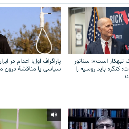
 تبهکار است»؛ سناتور
پاراگراف اول؛ اعدام در ایران
: کنگره باید روسیه را
سیاسی یا مناقشهٔ درون 
د