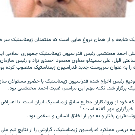
يک شايعه و از همان دروغ ‌هايی است که منتقدان ژيمناستيک سر ه
ش احمد محتشمی رئيس فدراسيون ژيمناستيک جمهوری اسلامی ايرا
ساعتی قبل، علی سعيدلو معاون محمود احمدی نژاد و رئيس سازمان 
 را به عنوان سرپرست جديد فدراسيون ژيمناستيک منصوب کرده بود
توديع رئيس اخراج شده فدراسيون ژيمناستيک با حضور مسئولان سازم
يک برگزار شد. نکته مهم اين مراسم، غيبت احمد محتشمی بود.
که خود از ورزشکاران مطرح سابق ژيمناستيک ايران است، با اعتراض
خبرگزاری مهر گفته است: "
زشت‌ترين رفتار و به دور از اخلاق انسانی و اسلامی بود.
بررسی عملکرد فدراسيون ژيمناستيک، گزارشی را از نتايج تيم ملی به