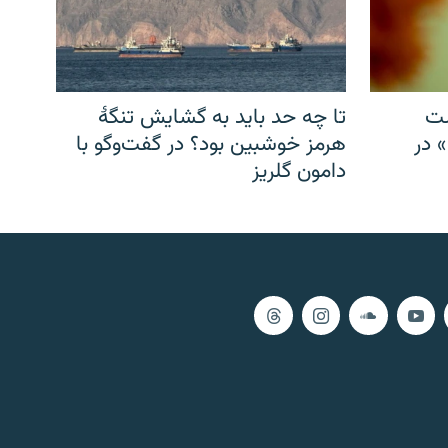
شت
تا چه حد باید به گشایش تنگهٔ
» در
هرمز خوشبین بود؟ در گفت‌وگو با
دامون گلریز