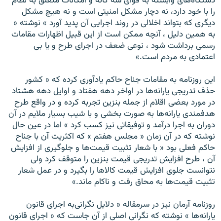
دستگاه‌های وابسته به قوای سه گانه و امکانات متعلق به نظام
را با خود دارد، نه دچار مشکل امنيتی است و نه هيچ مشکل
ديگری که بتواند اخلالی در روند اجرايی آن پديد آورد » نوشته «
به همين دليل ، آنچه ممکن است از اين قبيل اظهارات مقامات
رسمی برداشت شود ، نوعی ضعف در اجرای طرح و يا بی
اعتمادی به مردم است.»
اين روزنامه به مقامات جناح حاکم يادآوری کرده که « کشور
حذف تدريجی يارانه‌ها در اواخر دهه هفتاد و اوايل دهه هشتاد
در مورد بعضی اقلام از جمله بنزين تجربه کرده و در واقع طرح
هدفمندی يارانه‌ها به صورت بخشی و با شيب بسيار ملايم در آن
دوران به اجرا درآمد و توفيقاتی نيز کسب کرد » اما در عين حال
نوشته که در آن زمان « مجلس هفتم » که اکثريت آن با جناح
حاکم فعلی بود « با شعار تثبيت قيمت‌ها و جلوگيری از افزايش
آن ، طرح افزايش تدريجی قيمت بنزين را متوقف کرد ولی
نتوانست جلوی افزايش قيمت کالاها را بگيرد و در عمل شعار
تثبيت قيمت‌ها به محاق رفت و ناکام ماند.»
روزنامه آرمان نيز در سرمقاله « دلايل نگرانی‌به اجرای قانون
يارانه‌ها » نوشته که نگرانی اصلی از آن جاست که « اجرای قانون