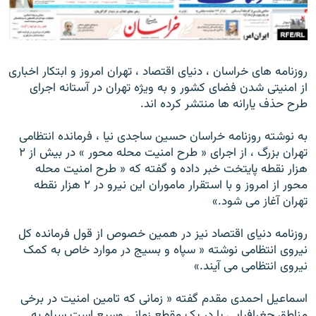
روزنامه های خراسان ، دنيای اقتصاد ، تهران امروز و ابتکار اخباری
زبان‌های دیگر
از امنيتی شدن فضای کشور و به ويژه تهران در آستانه اجرای
طرح حذف يارانه ها منتشر کرده اند.
به نوشته روزنامه خراسان حسين ساجدی نيا ، فرمانده انتظامی
تهران بزرگ ، از اجرای « طرح امنيت محله محور » در بيش از ۲
هزار نقطه پايتخت خبر داده و گفته که « طرح امنيت محله
محور از امروز و با استقرار ماموران اين نيرو در ۲ هزار نقطه
تهران آغاز می شود.»
روزنامه دنيای اقتصاد نيز در همين خصوص از قول فرمانده کل
نيروی انتظامی نوشته « سپاه و بسيج در موارد خاص به ‌کمک
نيروی انتظامی می ‌آيند.»
اسماعيل احمدی ‌مقدم گفته « زمانی که تامين امنيت در برخی
مناطق جغرافيايی يا در يک مقطع زمانی وسيع است سپاه به