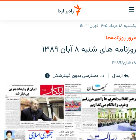
ینک‌های
ابلیت
سترسی
یکشنبه ۱۸ مرداد ۱۴۰۵ تهران ۱۱:۳۲
ازگشت
صفحه اصلی
مرور روزنامه‌ها
ازگشت
ایران
روزنامه های شنبه ۸ آبان ۱۳۸۹
ه
نوی
جهان
صلی
۰۸/آبان/۱۳۸۹
رادیو
فتن
ارسال
دسترسی بدون فیلترشکن
ه
پادکست
انتخاب کنید و بشنوید
فحه
چندرسانه‌ای
برنامه‌های رادیویی
ستجو
زنان فردا
فرکانس‌ها
گزارش‌های تصویری
گزارش‌های ویدئویی
English
به ما بپیوندید