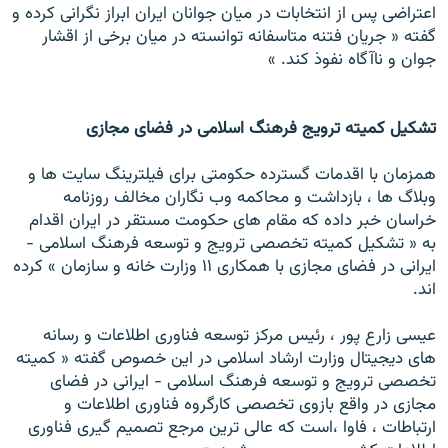
اعتراضی پس از انتخابات در ميان جوانان ايران ابراز نگرانی کرده و
گفته « جريان فتنه متاسفانه توانسته در ميان برخی از اقشار
جوان و ناآگاه نفوذ کند. »
تشکيل کميته ترويج فرهنگ اسلامی در فضای مجازی
همزمان با اقدمات گسترده حکومتی برای فيلترينگ سايت ها و
وبلاگ ها ، بازداشت و محاکمه وب نگاران مخالف روزنامه
خراسان خبر داده که مقام های حکومت مستقر در ايران اقدام
به « تشکيل کميته تخصصی ترويج و توسعه فرهنگ اسلامی -
ايرانی در فضای مجازی با همکاری ۱۱ وزارت خانه و سازمان » کرده
اند.
عيسی زارع پور ، رئيس مرکز توسعه فناوری اطلاعات و رسانه
های ديجيتال وزارت ارشاد اسلامی در اين خصوص گفته « کميته
تخصصی ترويج و توسعه فرهنگ اسلامی - ايرانی در فضای
مجازی در واقع بازوی تخصصی کارگروه فناوری اطلاعات و
ارتباطات ، فاوا ،است که عالی ترين مرجع تصميم گيری فناوری