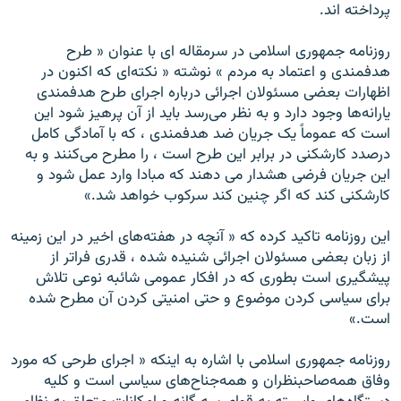
پرداخته اند.
روزنامه جمهوری اسلامی در سرمقاله ای با عنوان « طرح
هدفمندی و اعتماد به مردم » نوشته « نکته‌ای که اکنون در
اظهارات بعضی مسئولان اجرائی درباره اجرای طرح هدفمندی
يارانه‌ها وجود دارد و به نظر می‌رسد بايد از آن پرهيز شود اين
است که عموماً يک جريان ضد هدفمندی ، که با آمادگی کامل
درصدد کارشکنی در برابر اين طرح است ، را مطرح می‌کنند و به
اين جريان فرضی هشدار می دهند که مبادا وارد عمل شود و
کارشکنی کند که اگر چنين کند سرکوب خواهد شد.»
اين روزنامه تاکيد کرده که « آنچه در هفته‌های اخير در اين زمينه
از زبان بعضی مسئولان اجرائی شنيده شده ، قدری فراتر از
پيشگيری است بطوری که در افکار عمومی شائبه نوعی تلاش
برای سياسی کردن موضوع و حتی امنيتی کردن آن مطرح شده
است.»
روزنامه جمهوری اسلامی با اشاره به اينکه « اجرای طرحی که مورد
وفاق همه‌صاحبنظران و همه‌جناح‌های سياسی است و کليه