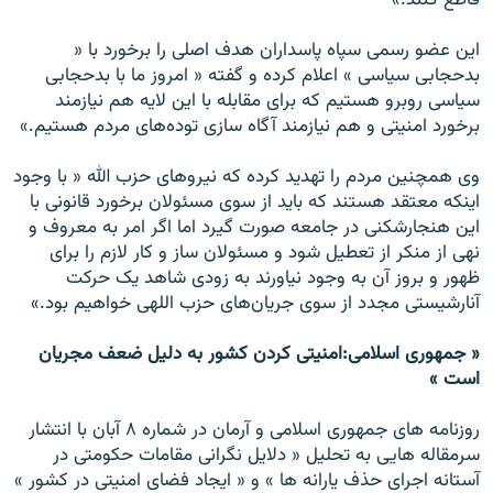
قاطع کنند.»
اين عضو رسمی سپاه پاسداران هدف اصلی را برخورد با «
بدحجابی سياسی » اعلام کرده و گفته « امروز ما با بدحجابی
سياسی روبرو هستيم که برای مقابله با اين لايه هم نيازمند
برخورد امنيتی و هم نيازمند آگاه سازی توده‌های مردم هستيم.»
وی همچنين مردم را تهديد کرده که نيروهای حزب الله « با وجود
اينکه معتقد هستند که بايد از سوی مسئولان برخورد قانونی با
اين هنجارشکنی در جامعه صورت گيرد اما اگر امر به معروف و
نهی از منکر از تعطيل شود و مسئولان ساز و کار لازم را برای
ظهور و بروز آن به وجود نياورند به زودی شاهد يک حرکت
آنارشيستی مجدد از سوی جريان‌های حزب اللهی خواهيم بود.»
« جمهوری اسلامی:امنيتی کردن کشور به دليل ضعف مجريان
است »
روزنامه های جمهوری اسلامی و آرمان در شماره ۸ آبان با انتشار
سرمقاله هايی به تحليل « دلايل نگرانی مقامات حکومتی در
آستانه اجرای حذف يارانه ها » و « ايجاد فضای امنيتی در کشور »