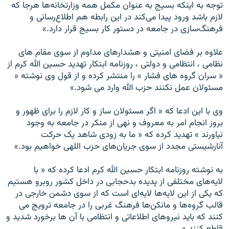
توجه به اينکه بسيج به عنوان مکمل همه وزارتخانه‌ها هرجا که
لازم باشد ورود پيدا می‌کند در اين رابطه هم اطلاع‌رسانی و
فرهنگ‌سازی در جامعه در دستور کار بسيج قرار دارد.»
علاوه بر فضای امنيتی و هشدارهای مداوم از سوی مقام های
نظامی ، انتظامی و دولتی ، روزنامه ابتکار تهديد حسين الله کرم از
« سران گروه های فشار » را منتشر کرده و از قول وی نوشته «
مسئولان عمل نکنند حزب الله وارد می شود.»
وی با اين ادعا که « اگر مسئولان ساز و کار لازم را برای ظهور و
بروز انجام امر به معروف و نهی از منکر در جامعه به وجود
نياورند » تهديد کرده که « ما به زودی شاهد يک حرکت
آنارشيستی مجدد از سوی جريان‌های حزب اللهی خواهيم بود.»
به نوشته روزنامه ابتکار حسين الله کرم ادعا کرده که « با
لايه‌های مختلفی از پديده بدحجابی در داخل کشور روبرو هستيم
که يکی از اين لايه‌ها لايه‌ای است که از سوی دشمن خارجی در
قالب گروه‌ها و مانکن‌ها فرهنگ غربی را در جامعه ترويج می
‌کنند که بايد نيروهای اطلاعاتی و انتظامی با آن ها برخورد شديد و