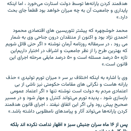
هدفمند کردن يارانه‌ها توسط دولت استارت می‌خورد ، اما اينکه
پايداری و جامعيت آن به چه ميزان خواهد بود قطعاً ‌جای بحث
دارد.»
محمد خوشچهره که پيشتر تئوريسين های اقتصادی محمود
احمدی نژاد بود و اکنون از منتقدان درون جناحی وی به شمار
می رود ، در سرمقاله روزنامه آرمان نوشته « اگر حتی قائل شويم
که بهترين طرح را از نظر جامعيت و اشراف در اختيار داريم‌اين
تازه ۵۰ درصد مسئله است و ۵۰ درصد مابقی مرحله اجرای اين
قانون است.»
وی با اشاره به اينکه اختلاف بر سر « ميزان تورم توليدی » حذف
يارانه هاست و نگرانی های مقامات حکومتی نيز ناشی از بی
اعتمادی مردم به دولت است نوشته تنها « اگر اعتماد عمومی
بازسازی شود ، پديده تورم می‌تواند کنترل و مهار شود و در مسير
صحيح پيش رود ولی اگر اين اتفاق نيفتد ، اجرای قانون هدفمند
کردن يارانه‌ها می‌تواند آثار و پيامدهای نامطلوبی داشته باشد.»
پس از ۱۶ ماه سران جنبش سبز « اظهار ندامت نکرده اند بلکه