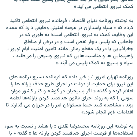
کمک نيروی انتظامی می ‌آيد.»
به نوشته روزنامه دنيای اقتصاد ، فرمانده نيروی انتظامی تاکيد
کرده که « سپاه پاسداران در عرصه امنيتی وظايفی دارد که عمده
اين وظايف کمک به نيروی انتظامی است؛ به طوری که در
جاهايی که پليس دچار نقص است و در برخی از مناطق
جغرافيايی يا در يک مقطع زمانی مانند تامين امنيت ايام نوروز ،
راهپيمايی ‌ها و مناسبت‌هايی که نيروی وسيعی را می‌طلبد ،
سپاه و بسيج به کمک پليس می ‌آيند.»
روزنامه تهران امروز نيز خبر داده که فرمانده بسيج برنامه های
اين نيرو برای حمايت از دولت در اجرای طرح حذف يارانه ها را
اعلام کرده و گفته « اگر بسيجيان در گوشه و کنار کشور موارد
سويی را که به روند اجرای قانون هدفمند کردن يارانه‌ها لطمه
بزند ، مشاهده کنند حتما مسئولان امر را در جريان می ‌گذارند تا
اقدامات لازم انجام شود.»
به نوشته اين روزنامه محمدرضا نقدی « با هشدار نسبت به سوء
استفاده‌ها از فرصت اجرای هدفمند کردن يارانه ها » گفته « با