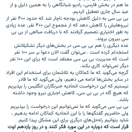
ما هم در بخش فارسی، راديو شبانگاهی را به همين دليل و از
عيد سال جاری تعطيل کرديم.
بی بی سی به دليل کاهش بودجه ناچار شد که حدود ۴۰۰ نفر از
نيروهايش را کاهش دهد که از مجموع اين ۴۰۰ نفر، عده زيادی
به طور اختياری تصميم گرفتند که با دريافت مبالغی از بی بی
سی بيرون بروند.
عده ديگری را هم بی بی سی در بخش‌های ديگر تشکيلاتش
استخدام کرده است . می‌توان گفت الان دعوا بر سر ۱۰۰ نفر
است که مديريت بی بی سی معتقد است که برای اين ۱۰۰ نفر
ديگر نمی‌تواند کاری بکند.
گرچه می‌گويد که ما کماکان به تلاشمان برای استخدام اين افراد
در ساير بخش‌ها ادامه می دهيم، ولی می‌گويد که ما قادر
نيستيم که اين درخواست اتحاديه خبرنگاران انگليس را بپذيريم
که هيچ گاه در بی بی سی، کاهش اجباری نيرو وجود داشته
باشد.
بی بی سی می‌گويد که ما نمی‌توانيم اين درخواست را بپذيريم
ولی حاضريم گفتگوها را با اين اتحاديه کماکان ادامه بدهيم ،
شايد بتوانيم راه‌حل‌های ديگری برای اين مشکل پيدا کنيم.
قرار است که دوباره در اين مورد فکر کنند و در روز يازدهم اوت