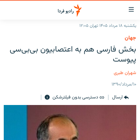
ینک‌های
ابلیت
سترسی
یکشنبه ۱۸ مرداد ۱۴۰۵ تهران ۱۲:۰۵
ازگشت
صفحه اصلی
جهان
ازگشت
ایران
بخش فارسی هم به اعتصابیون بی‌بی‌سی
ه
نوی
جهان
پیوست
صلی
رادیو
فتن
شهران طبری
ه
پادکست
انتخاب کنید و بشنوید
فحه
۱۰/مرداد/۱۳۹۰
چندرسانه‌ای
برنامه‌های رادیویی
ستجو
ارسال
دسترسی بدون فیلترشکن
زنان فردا
فرکانس‌ها
گزارش‌های تصویری
گزارش‌های ویدئویی
English
به ما بپیوندید