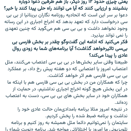
يعنی چيزی حدود ۱۲ روز ديگر، باز هم طرفين دعوا دوباره
بنشينند و ارزيابی کنند که آيا می توانند راه حلی پيدا کنند يا خير؟
دعوا بر سر اين است که اتحاديه روزنامه نگاران بريتانيا از بی بی
سی درخواست دارد که تعهد بدهد که اخراج اجباری در اين رسانه
وجود نخواهد داشت و بی بی سی هم می‌گويد که چنين تعهدی
را نمی تواند بپذيرد.
فکر می‌کنيد که ادامه اين گفت‌وگو چقدر بر بخش فارسی بی
بی‌سی تاثيرخواهد گذاشت؟ آيا برنامه‌های شما به زودی روال
عادی را پيدا می‌کند؟
طبيعتا وقتی ساير بخش‌ها در بی بی سی اعتصاب می‌کنند، مثل
اعتصاب امروز يا اعتصابی که دو هفته پيش رخ داد، بر عملکرد
بی بی سی فارسی هم اثر خواهد گذاشت.
چرا که همکاران من در بخش بی بی سی فارسی هم با اينکه ما
در اين بخش هيچ گونه اخراج اجباری نداشتيم، در حمايت از
همکاران خود در ساير بخش های بی بی سی، دست به اعتصاب
زده‌اند.
در نتيجه امروز مثلا برنامه بامدادی‌مان حالت عادی خود را
نداشت و برنامه ضبط شده را پخش کرديم.
سايتمان را نمی‌توانيم دائما مثل هميشه به روز کنيم و برنامه
تلويزيونی ما امروز با اختلالاتی مواجه شد. برنامه «نوبت شما» را