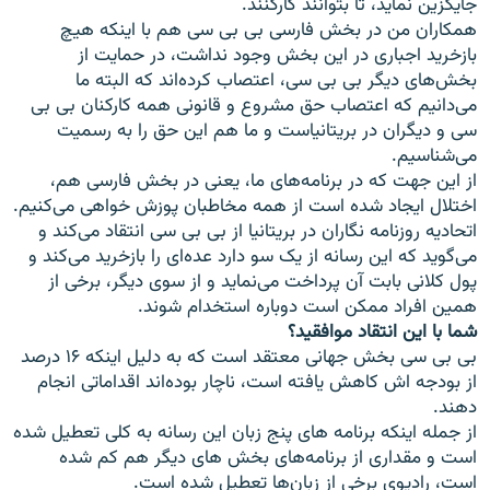
جايگزين نمايد، تا بتوانند کارکنند.
همکاران من در بخش فارسی بی بی سی هم با اينکه هيچ
بازخريد اجباری در اين بخش وجود نداشت، در حمايت از
بخش‌های ديگر بی بی سی، اعتصاب کرده‌اند که البته ما
می‌دانيم که اعتصاب حق مشروع و قانونی همه کارکنان بی بی
سی و ديگران در بريتانياست و ما هم اين حق را به رسميت
می‌شناسيم.
از اين جهت که در برنامه‌های ما، يعنی در بخش فارسی هم،
اختلال ايجاد شده است از همه مخاطبان پوزش خواهی می‌کنيم.
اتحاديه روزنامه نگاران در بريتانيا از بی بی سی انتقاد می‌کند و
می‌گويد که اين رسانه از يک سو دارد عده‌ای را بازخريد می‌کند و
پول کلانی بابت آن پرداخت می‌نمايد و از سوی ديگر، برخی از
همين افراد ممکن است دوباره استخدام شوند.
شما با اين انتقاد موافقيد؟
بی بی سی بخش جهانی معتقد است که به دليل اينکه ۱۶ درصد
از بودجه اش کاهش يافته است، ناچار بوده‌اند اقداماتی انجام
دهند.
از جمله اينکه برنامه های پنج زبان اين رسانه به کلی تعطيل شده
است و مقداری از برنامه‌های بخش های ديگر هم کم شده
است، راديوی برخی از زبان‌ها تعطيل شده است.