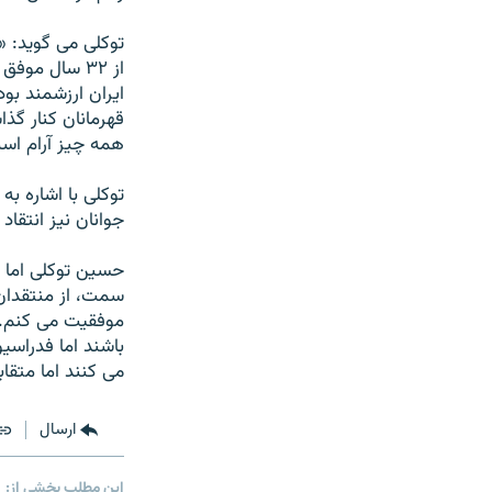
توکلی می گويد: «
از ۳۲ سال مو
ايران ارزشمند بود
قهرمانان کنار گ
همه چيز آرام اس
توکلی با اشاره به
جوانان نيز انتقاد
حسين توکلی اما ب
سمت، از منتقدان
موفقيت می کنم. ب
باشند اما فدراسي
می کنند اما متقا
ارسال
این مطلب بخشی از: