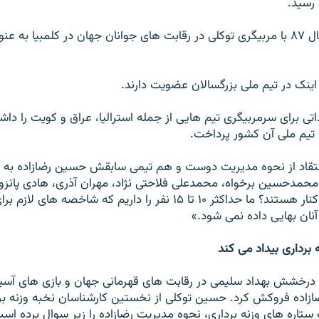
 رسيد.
تيم جوانان نيز سال ۸۷ با مربيگری توکلی در رقابت های جوانان جهان در کلمبيا
اينک در تيم ملی بزرگسالان عضويت دارند.
اتی برای سرمربيگری تيم هايی از جمله استراليا، عراق و کويت را دا
 تيم ملی آن کشور پرداخت.
نتقاد از نحوه مديريت دوست و هم تيمی سابقش حسين رضازاده به خ
حمدحسين برخواه، محمدعلی فلاحتی نژاد، مهران آذری، هادی پانزوان
اين رشته ورزشی کنار هستند؟ ما حداکثر ۱۰ تا ۱۵ نفر را داريم که شاخصه
به آنان بهايی داده نمی شود.»
 برداری بيداد می کند
ل ۱۳۸۹ و با درخشش بهداد سليمی در رقابت های قهرمانی جهان و بازی های آسي
زاده فروکش کرد. حسين توکلی از نخستين کارشناسان نخبه وزنه بر
ره های وزنه برداری، نحوه مديريت رضازاده را زير سوال برده اس