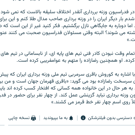
در فدراسيون وزنه بررداری آنقدر اختلاف سليقه بالاست که نمی شود
فق شدم بار ديگر ايران را در وزنه برداری صاحب مدال طلا کنم و اين برای
 اما دوباره به جايگاهی نازل برگشتيم. فکر کنيد غير از اين است که د
ذاشته می شوند؟ البته وقتی مسئولان فدراسيون صحبت می کنند عنوا
ت.»
 تمام وقت نبودن کادر فنی تيم های پايه ای، از نابسامانی در تيم های 
 کرده. او همچنين رضازاده را متهم به عوامفريبی کرده است.
ا اشاره به کوروش باقری سرمربی تيم ملی وزنه برداری ايران که پيش
 سرسخت رضازاده بود می گويد: «باقری قهرمان جهان است و من برای
ه هر حال در اين خانواده همه کسانی که افتخار کسب کرده اند باي
ون وزنه برداری نبايد گزينشی عمل کند. از چهار نفر برای حضور در ف
بلاً روی اسم چهار نفر خط قرمز می کشند.»
دسترسی بدون فیلترشکن
به ما بپیوندید
نسخه چاپی