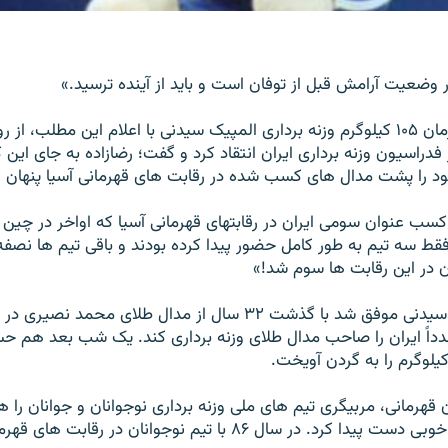
ر وضعيت آرامش قبل از توفان است و بايد از آينده ترسيد.»
حسين توکلی قهرمان ۱۰۵ کيلوگرم وزنه برداری المپيک سيدنی با اعلام اين مطلب، 
دراسيون وزنه برداری ايران انتقاد کرد و گفت؛ رضازاده به جای اين ک
ود را پشت مدال های کسب شده در رقابت های قهرمانی آسيا پنهان ک
توکلی با اشاره به کسب عنوان سومی ايران در رقابت‎های قهرمانی آسيا که 
ط سه تيم به طور کامل حضور پيدا کرده بودند و باقی تيم ها نصفه 
ن در اين رقابت ها سوم شد!»
داً ايران را صاحب مدال طلای وزنه برداری کند. يک شب بعد هم حس
 قهرمانی، مربيگری تيم های ملی وزنه برداری نوجوانان و جوانان را ه
گرفت و به نتايج خوبی دست پيدا کرد. در سال ۸۶ با تيم نوجوانان در ر