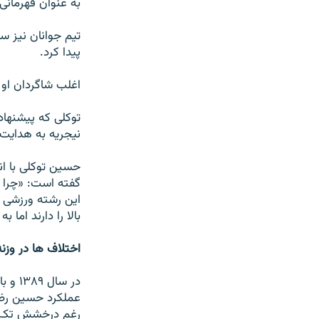
به عنوان قهرمانی
پيدا کرد.
اغلب شاگردان او 
توکلی که پيشنهاد
نيجريه به هدايت
حسين توکلی با ا
گفته است: «چرا م
بالا را دارند اما 
اختلاف ها در وزنه
در سا
عملکرد حسين رضا
رغم درخشش تک ستا