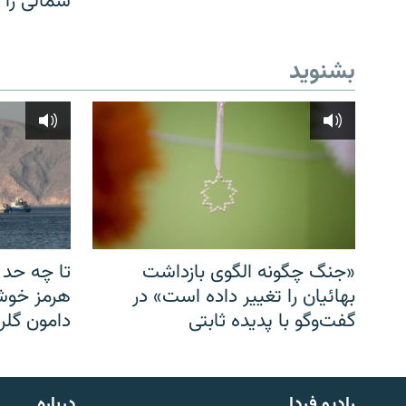
شمالی را
بشنوید
«جنگ چگونه الگوی بازداشت
تا چه حد 
بهائیان را تغییر داده است» در
هرمز خوشب
گفت‌وگو با پدیده ثابتی
دامون گلری
English
رادیو فردا
درباره