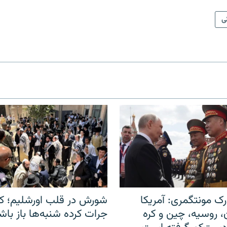
نی
ک مونتگمری: آمریکا
شورش در قلب اورشلیم؛ کا
ن، روسیه، چین و کره
جرات کرده شنبه‌ها باز باش