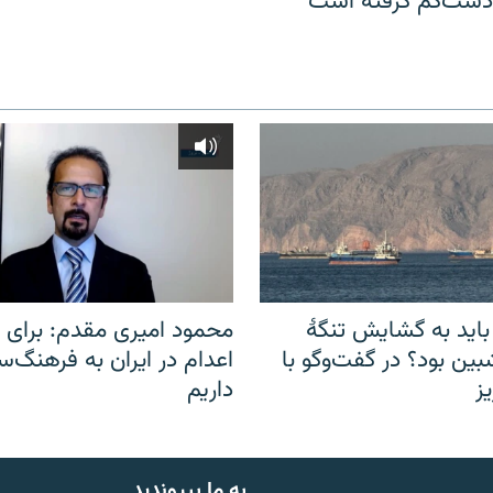
 دست‌کم گرفته است
باید به گشایش تنگهٔ
محمود امیری مقدم: برای مب
ین بود؟ در گفت‌وگو با
اعدام در ایران به فرهنگ‌سا
ز
داریم
به ما بپیوندید