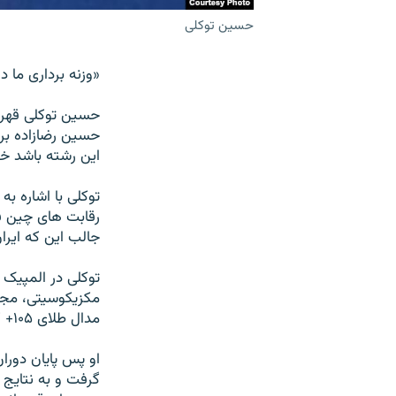
حسين توکلی
«وزنه برداری ما د
حسين رضازاده بر ف
اين رشته باشد خ
رقابت های چين فق
جالب اين که ايرا
مکزيکوسيتی، مجد
مدال طلای ۱۰۵+ کيلوگرم را به گردن آويخت.
او پس پايان دوران