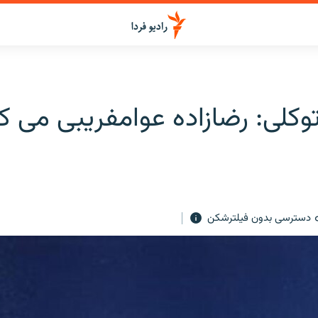
کلی: رضازاده عوامفريبی می ک
دسترسی بدون فیلترشکن