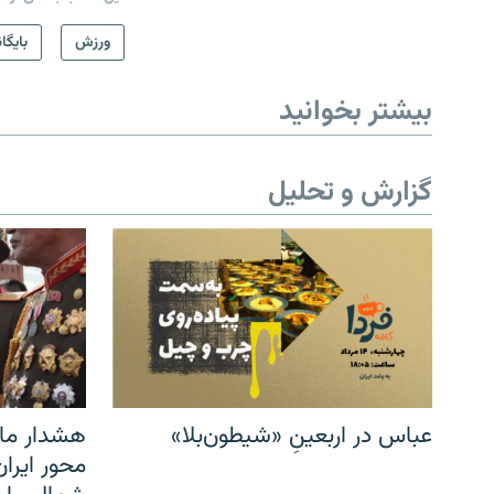
ورزش
بایگا
بیشتر بخوانید
گزارش و تحلیل
عباس در اربعینِ «شیطون‌بلا»
هشدار مار
محور ایرا