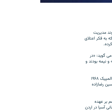
از روند مديريت
ه به فکر اعتلای
رده.
اواخر در چين می گويد: «در
و نيمه بودند و
توکلی در المپيک سيدنی موفق شد با گذشت ۳۲ سال از مدال طلای محمد نصيری در المپيک ۱۹۶۸
ين رضازاده
م بر عهده
قابت های قهرمانی آسيا در اردن