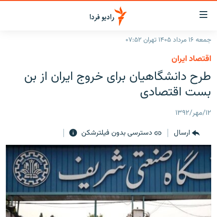
ینک‌های
ابلیت
سترسی
جمعه ۱۶ مرداد ۱۴۰۵ تهران ۰۷:۵۲
ازگشت
صفحه اصلی
اقتصاد ایران
ازگشت
ایران
طرح دانشگاهیان برای خروج ايران از بن
ه
نوی
جهان
بست اقتصادی
صلی
رادیو
فتن
۱۲/مهر/۱۳۹۲
ه
پادکست
انتخاب کنید و بشنوید
فحه
ارسال
دسترسی بدون فیلترشکن
چندرسانه‌ای
برنامه‌های رادیویی
ستجو
زنان فردا
فرکانس‌ها
گزارش‌های تصویری
گزارش‌های ویدئویی
English
به ما بپیوندید