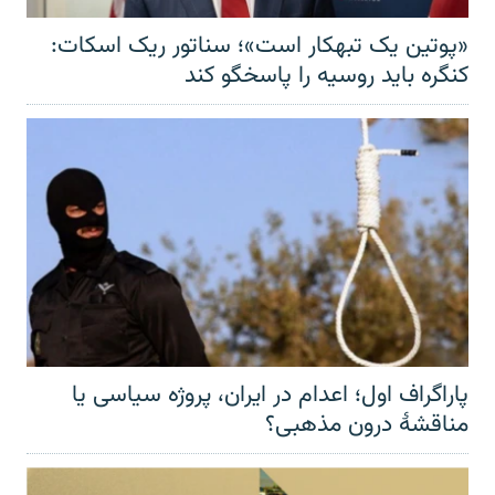
«پوتین یک تبهکار است»؛ سناتور ریک اسکات:
کنگره باید روسیه را پاسخگو کند
پاراگراف اول؛ اعدام در ایران، پروژه سیاسی یا
مناقشهٔ درون مذهبی؟