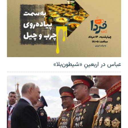
عباس در اربعینِ «شیطون‌بلا»