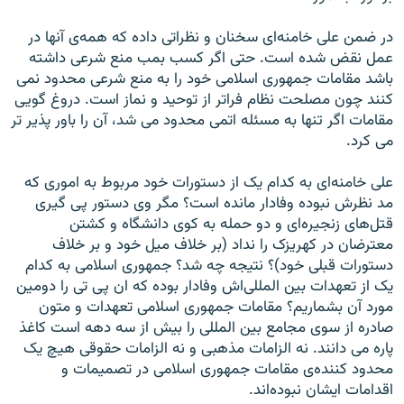
در ضمن علی خامنه‌ای سخنان و نظراتی داده که همه‌ی آنها در
عمل نقض شده است. حتی اگر کسب بمب منع شرعی داشته
باشد مقامات جمهوری اسلامی خود را به منع شرعی محدود نمی
کنند چون مصلحت نظام فراتر از توحيد و نماز است. دروغ گويی
مقامات اگر تنها به مسئله اتمی محدود می شد، آن را باور پذير تر
می کرد.
علی خامنه‌ای به کدام يک از دستورات خود مربوط به اموری که
مد نظرش نبوده وفادار مانده است؟ مگر وی دستور پی گيری
قتل‌های زنجيره‌ای و دو حمله به کوی دانشگاه و کشتن
معترضان در کهريزک را نداد (بر خلاف ميل خود و بر خلاف
دستورات قبلی خود)؟ نتيجه چه شد؟ جمهوری اسلامی به کدام
يک از تعهدات بين المللی‌اش وفادار بوده که ان پی تی را دومين
مورد آن بشماريم؟ مقامات جمهوری اسلامی تعهدات و متون
صادره از سوی مجامع بين المللی را بيش از سه دهه است کاغذ
پاره می دانند. نه الزامات مذهبی و نه الزامات حقوقی هيچ يک
محدود کننده‌ی مقامات جمهوری اسلامی در تصميمات و
اقدامات ايشان نبوده‌اند.