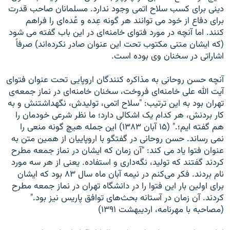
دينی برای کسب سلاح اتمی وجود ندارد. مسلمانان صاحب قدرت
برای دفاع از خود می توانند هر گونه عِده و عُده‌ای را فراهم
کنند. اما آنچه در مورد فتوای خامنه‌ای در اين باب گفته می شود
(که ايشان متنی مکتوب تحت اين عنوان صادر نکرده‌اند) صرفاً
اشاراتی در سخنان وی بوده است.
آنچه حسن روحانی به مذاکره کنندگان اروپايی تحت عنوان فتوای
آیت الله علی خامنه‌ای فروخت، سخنان خامنه‌ای در نماز جمعه‌ی
تهران بود به اين ترتيب: "سلاح اتمی، توليدش، نگهداشتنش و به
کار بردنش، هر کدام يک اشکالی دارد؛ ما نظر شرعی خودمان را
هم گفته ايم؛." (۱۵ آبان ۱۳۸۳) اين جمله هيچ گونه منعی را
نمی رساند. حسن روحانی در گفتگو با اروپاييان از همين متن به
عنوان فتوا ياد می کند: "آن زمان که ايشان در نماز جمعه مطرح
کردند گفتند که توليد، نگه‌داری و استفاده. يعنی از هر سه مورد
نام بردند. فکر می‌کنم در نيمه آبان ماه سال ۸۳ بود که ايشان
برای اولين بار اين فتوا را در دانشگاه تهران در نماز جمعه مطرح
کردند. آن زمان در آستانه بحث‌های توافق پاريس نيز بود."
(مصاحبه با مهرنامه، ارديبهشت ۱۳۹۱)