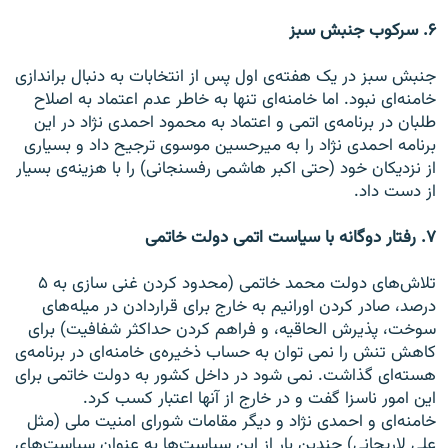
۶. سرکوب جنبش سبز
جنبش سبز در يک هفته‌ی اول پس از انتخابات به دنبال براندازی
خامنه‌ای نبود. اما خامنه‌ای تنها به خاطر عدم اعتماد به اصلاح
طلبان در برنامه‌‌ی اتمی و اعتماد به محمود احمدی نژاد در اين
برنامه احمدی نژاد را به میرحسین موسوی ترجيح داد و بسياری
از نزديکان خود (حتی اکبر هاشمی رفسنجانی) را با هزينه‌ی بسيار
از دست داد.
۷. رفتار دوگانه با سياست اتمی دولت خاتمی
تلاش‌های دولت محمد خاتمی (محدود کردن غنی سازی به ۵
درصد، صادر کردن اورانيم به خارج برای قراردادن در ميله‌های
سوخت، پذيرش الحاقيه، و فراهم کردن حداکثر شفافيت) برای
کاهش تنش را نمی توان به حساب ذخيره‌ی خامنه‌ای در برنامه‌ی
هسته‌ای گذاشت. نمی شود در داخل کشور به دولت خاتمی برای
اين امور ناسزا گفت و در خارج از آنها اعتبار کسب کرد.
خامنه‌ای و احمدی نژاد و ديگر مقامات شورای امنيت ملی (مثل
علی لاريجانی) چندين بار از اين سياست‌ها به عنوان سياست‌های