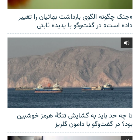
«جنگ چگونه الگوی بازداشت بهائیان را تغییر
داده است» در گفت‌وگو با پدیده ثابتی
تا چه حد باید به گشایش تنگهٔ هرمز خوشبین
بود؟ در گفت‌وگو با دامون گلریز