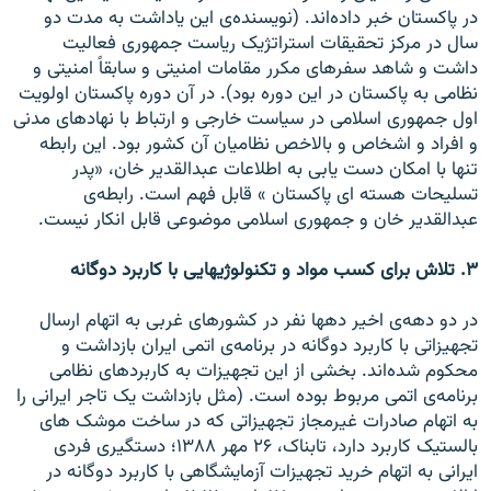
در پاکستان خبر داده‌اند. (نويسنده‌ی اين ياداشت به مدت دو
سال در مرکز تحقيقات استراتژيک رياست جمهوری فعاليت
داشت و شاهد سفر‌های مکرر مقامات امنيتی و سابقاً امنيتی و
نظامی به پاکستان در اين دوره بود). در آن دوره پاکستان اولويت
اول جمهوری اسلامی در سياست خارجی و ارتباط با نهادهای مدنی
و افراد و اشخاص و بالاخص نظاميان آن کشور بود. اين رابطه
تنها با امکان دست يابی به اطلاعات عبدالقدير خان، «پدر
تسلیحات هسته ای پاکستان » قابل فهم است. رابطه‌ی
عبدالقدير خان و جمهوری اسلامی موضوعی قابل انکار نيست.
۳. تلاش برای کسب مواد و تکنولوژيهايی با کاربرد دوگانه
در دو دهه‌ی اخير دهها نفر در کشورهای غربی به اتهام ارسال
تجهيزاتی با کاربرد دوگانه در برنامه‌ی اتمی ايران بازداشت و
محکوم شده‌اند. بخشی از اين تجهيزات به کاربردهای نظامی
برنامه‌ی اتمی مربوط بوده است. (مثل بازداشت يک تاجر ايرانی را
به اتهام صادرات غيرمجاز تجهيزاتی که در ساخت موشک های
بالستيک کاربرد دارد، تابناک، ۲۶ مهر ۱۳۸۸؛ دستگيری فردی
ايرانی به اتهام خريد تجهيزات آزمايشگاهی با کاربرد دوگانه در