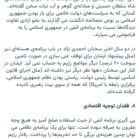
شاه سلطان حسينی و مبادله‌ی گوهر و آب نبات سخن گفته‌اند.
کسانی که به سياست‌های دولت خاتمی برای باز بودن جمهوری
اسلامی بر نوعی مصالحه انگشت می گذارند به نحو ارادی تفاوت
ديدگاه‌ها نسبت به برنامه‌ی اتمی در جمهوری اسلامی را به
فراموشی می سپارند.
در دو سال اخير سخنان احمدی نژاد در باب برنامه‌ی هسته‌ای نيز
(مثل پيشنهاد ايشان برای توقف غنی سازی در صورت تامين
سوخت ۲۰ درصد) ديگر مواضع رژيم به حساب نمی آيد. ايشان در
کنار اين سخنان دهها نظر ديگر نيز داشته اند (مثل اجرای قانون
اساسی توسط رئيس دولت، رياستی بودن نظام جمهوری اسلامی،
برقراری رابطه با امريکا) که همه از سوی بيت رهبری ناديده
گرفته شده‌اند.
۸. فقدان توجيه اقتصادی
پی گيری برنامه اتمی از حيث استفاده صلح آميز به هيچ وجه
مقرون به صرفه نبوده است. تنها برای يک برنامه‌ی نظامی می
توان چنين هزينه‌ی بزرگی تا حد تحريم‌ها را پرداخت. رفتار رژيم