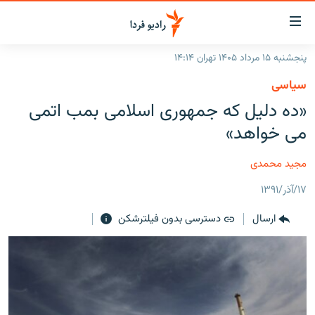
ینک‌های
ابلیت
سترسی
پنجشنبه ۱۵ مرداد ۱۴۰۵ تهران ۱۴:۱۴
ازگشت
صفحه اصلی
سیاسی
ازگشت
ایران
«ده دليل که جمهوری اسلامی بمب اتمی
ه
نوی
جهان
می خواهد»
صلی
رادیو
فتن
مجید محمدی
ه
پادکست
انتخاب کنید و بشنوید
فحه
۱۷/آذر/۱۳۹۱
چندرسانه‌ای
برنامه‌های رادیویی
ستجو
ارسال
دسترسی بدون فیلترشکن
زنان فردا
فرکانس‌ها
گزارش‌های تصویری
گزارش‌های ویدئویی
English
به ما بپیوندید