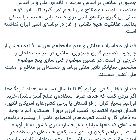
جمهوری اسلامی بر اساس هزينه و فائده‌ی ملی و بر اساس
مقتضيات امنيت و منافع ملی انجام نمی گيرد تا بر اين گونه
مبانی پی گيری برنامه‌ی اتمی برای دست يابی به بمب را منتفی
بدانيم. عقلانيت هيچ نقشی از آغاز در برنامه‌ی اتمی ايران نداشته
است.
فقدان محاسبات عقلانی و عدم ملاحظه‌ی هزينه- فائده بخشی از
چارچوب تصميم گيری جمهوری اسلامی در سياست داخلی و
خارجی آن است. در همين موضوع غنی سازی پنج موضوع
مشخص نمايانگر تاثير منفی برنامه‌ی هسته‌ای بر منافع و امنيت
ملی کشور هستند:
فقدان ذخاير کافی اورانيم (۴ تا ۱۰ سال بسته به تعداد نيروگاه‌ها
اگر فرض کنيم که هدف صرفاً استفاده‌ی صلح آميز باشد)، خريد
اورانيم بسيار گران از قزاقستان يا برخی کشورهای امريکای لاتين،
فقدان توجيه اقتصادی کسب انرژی برق از هسته‌ی اتم با توجه
به ذخاير گاز و نفت، تحريم‌های اقتصادی ناشی از پيشبرد برنامه‌ی
هسته‌ای که دهها ميليارد دلار خسارت برای کشور به بار آورده
است، و فراهم کردن زمينه‌ی مسابقه‌ی هسته‌ای در منطقه در
آينده. مقامات جمهوری اسلامی علی رغم انتقادات کارشناسان در