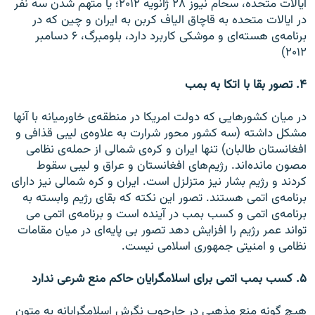
ايالات متحده، سحام نيوز ۲۸ ژانويه ۲۰۱۲؛ يا متهم شدن سه نفر
در ايالات متحده به قاچاق الياف کربن به ايران و چين که در
برنامه‌ی هسته‌ای و موشکی کاربرد دارد، بلومبرگ، ۶ دسامبر
۲۰۱۲)
۴. تصور بقا با اتکا به بمب
در ميان کشورهايی که دولت امريکا در منطقه‌ی خاورميانه با آنها
مشکل داشته (سه کشور محور شرارت به علاوه‌ی ليبی قذافی و
افغانستان طالبان) تنها ايران و کره‌ی شمالی از حمله‌ی نظامی
مصون مانده‌اند. رژيم‌های افغانستان و عراق و ليبی سقوط
کردند و رژيم بشار نيز متزلزل است. ایران و کره شمالی نيز دارای
برنامه‌ی اتمی هستند. تصور اين نکته که بقای رژيم وابسته به
برنامه‌ی اتمی و کسب بمب در آينده است و برنامه‌ی اتمی می
تواند عمر رژيم را افزايش دهد تصور بی پايه‌ای در ميان مقامات
نظامی و امنيتی جمهوری اسلامی نيست.
۵. کسب بمب اتمی برای اسلامگرايان حاکم منع شرعی ندارد
هيچ گونه منع مذهبی در چارچوب نگرش اسلامگرايانه به متون