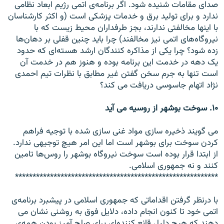
صدای مقامات شنيده شود. اگر برنامه‌ی اتمی رژيم ابعاد نظامی
ندارد و برای توليد برق و خدمات پزشکی است (و اکثر کارشناسان
با اينها مخالفتی ندارند، بجز طرفداران محيط زيست که با
نيروگاه‌های اتمی نيز مخالفند) چرا بايد چنين قفلی بر دهان‌ها
زده شود؟ چرا يکی از مذاکره کنندگان ارشد هسته‌ای که حدود
يک دهه در خدمت اين برنامه بوده و هنوز هم در خدمت آن
است تنها به جرم سخن گفتن غير مطابق با نظرات تيم احمدی
نژاد اتهام جاسوسی دريافت می کند؟
۱۰. سوخت بوشهر از روسيه می آيد
می گويند ذخيره سازی مواد غنی سازی شده با توجيه فراهم
کردن سوخت برای بوشهر است اما اين امر هيچ توجيهی ندارد.
از ابتدا قرار بوده است سوخت نيروگاه بوشهر را روس‌ها تامين
کنند و نه جمهوری اسلامی.
**********************************************************
با درنظر گرفتن اقداماتی که جمهوری اسلامی در پيشبرد برنامه‌ی
اتمی خود تا کنون انجام داده، دلايل فوق به روشنی نشان می
دهند که هيچ دليل قانع کننده‌ای برای صلح آميز بودن همه‌ی