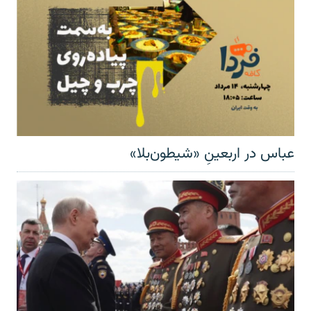
عباس در اربعینِ «شیطون‌بلا»