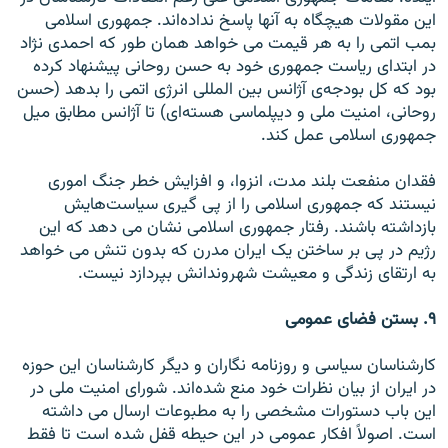
اين مقولات هيچگاه به آنها پاسخ نداده‌اند. جمهوری اسلامی
بمب اتمی را به هر قيمت می خواهد همان طور که احمدی نژاد
در ابتدای رياست جمهوری خود به حسن روحانی پيشنهاد کرده
بود که کل بودجه‌ی آژانس بين المللی انرژی اتمی را بدهد (حسن
روحانی، امنيت ملی و ديپلماسی هسته‌ای) تا آژانس مطابق ميل
جمهوری اسلامی عمل کند.
فقدان منفعت بلند مدت، انزوا، و افزايش خطر جنگ اموری
نيستند که جمهوری اسلامی را از پی گيری سياست‌هايش
بازداشته باشند. رفتار جمهوری اسلامی نشان می دهد که اين
رژيم در پی بر ساختن يک ايران مدرن که بدون تنش می خواهد
به ارتقای زندگی و معيشت شهروندانش بپردازد نيست.
۹. بستن فضای عمومی
کارشناسان سياسی و روزنامه نگاران و ديگر کارشناسان اين حوزه
در ايران از بيان نظرات خود منع شده‌اند. شورای امنيت ملی در
اين باب دستورات مشخصی را به مطبوعات ارسال می داشته
است. اصولاً افکار عمومی در اين حيطه قفل شده است تا فقط