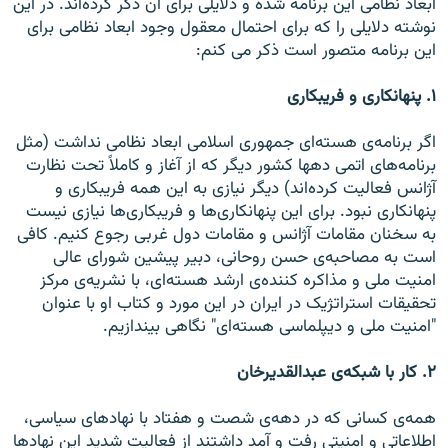
ابعاد نظامی اين برنامه شده و دلايلی برای آن ذکر کرده‌اند. در اين
نوشته دلايلی را که برای احتمال معقول وجود ابعاد نظامی برای
اين برنامه متصور است ذکر می کنم:
۱. پنهانکاری و فريبکاری
اگر برنامه‌ی هسته‌ای جمهوری اسلامی ابعاد نظامی نداشت (مثل
برنامه‌های اتمی دهها کشور ديگر که از آغاز و کاملاً تحت نظارت
آژانس فعاليت کرده‌اند) ديگر نيازی به اين همه فريبکاری و
پنهانکاری نبود. برای اين پنهانکاری‌ها و فريبکاری‌ها نيازی نيست
به سخنان مقامات آژانس و مقامات دول غربی رجوع کنيم. کافی
است به مصاحبه‌ی حسن روحانی، دبير پیشین شورای عالی
امنيت ملی و مذاکره کننده‌ی ارشد هسته‌ای، با نشريه‌ی مرکز
تحقيقات استراتژيک در ايران در اين مورد و کتاب او با عنوان
"امنيت ملی و ديپلماسی هسته‌ای" نگاهی بيندازيم.
۲. کار با شبکه‌ی عبدالقديرخان
همه‌ی کسانی که در دهه‌ی شصت و هفتاد با نهادهای سياسی،
اطلاعاتی و امنيتی رفت و آمد داشتند از فعاليت شديد اين نهادها