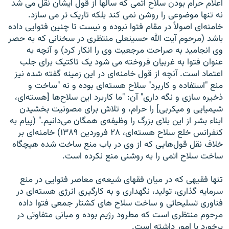
اعلام حرام بودن سلاح اتمی که سالها از قول ايشان نقل می شد
نه تنها موضوعی را روشن نمی کند بلکه تاريک تر می سازد.
خامنه‌ای اصولاً در مقام فتوا نبوده و نيست تا چنين فتوايی داده
باشد (مرحوم آیت الله حسینعلی منتظری در سخنانی که به حصر
وی انجاميد به صراحت مرجعيت وی را انکار کرد) و آنچه به
عنوان فتوا به غربيان فروخته می شود يک تاکتيک برای جلب
اعتماد است. آنچه از قول خامنه‌ای در اين زمينه گفته شده نيز
منع "استفاده و کاربرد" سلاح هسته‌ای بوده و نه "ساخت و
ذخيره سازی و نگه داری" آن: "ما کاربرد اين سلاح‌ها [هسته‌ای،
شيميايی و ميکربی] را حرام، و تلاش برای مصونيت بخشيدن
ابناء بشر از اين بلای بزرگ را وظيفه‌ی همگان می‌دانيم." (پيام به
کنفرانس خلع سلاح هسته‌ای، ۲۸ فروردين ۱۳۸۹) خامنه‌ای بر
خلاف نقل قول‌هايی که از وی در باب منع ساخت شده هيچگاه
ساخت سلاح اتمی را به روشنی منع نکرده است.
تنها فقيهی که در ميان فقهای شيعه‌ی معاصر فتوايی در منع
سرمايه گذاری، توليد، نگهداری و به کارگيری انرژی هسته‌ای در
فناوری‏ ‏تسليحاتی و ساخت سلاح های کشتار جمعی فتوا داده
مرحوم منتظری است که مطرود رژيم بوده و مبانی متفاوتی در
برخورد با امور داشته است.