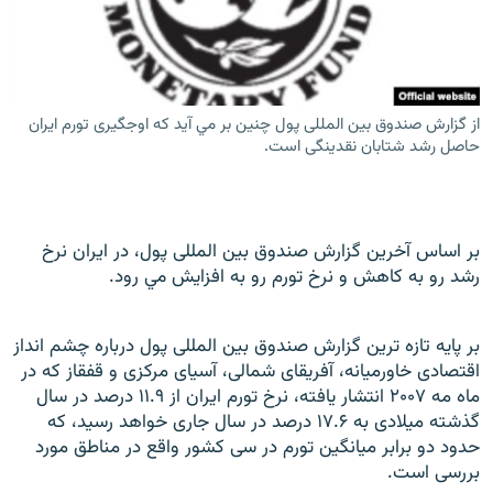
از گزارش صندوق بين المللی پول چنين بر مي آيد که اوجگيری تورم ايران
زبان‌های دیگر
حاصل رشد شتابان نقدينگی است.
بر اساس آخرين گزارش صندوق بين المللی پول، در ايران نرخ
رشد رو به کاهش و نرخ تورم رو به افزايش مي رود.
بر پايه تازه ترين گزارش صندوق بين المللی پول درباره چشم انداز
اقتصادی خاورميانه، آفريقای شمالی، آسيای مرکزی و قفقاز که در
ماه مه ۲۰۰۷ انتشار يافته، نرخ تورم ايران از ۱۱.۹ درصد در سال
گذشته ميلادی به ۱۷.۶ درصد در سال جاری خواهد رسيد، که
حدود دو برابر ميانگين
تورم در سی کشور واقع در مناطق مورد
بررسی است.