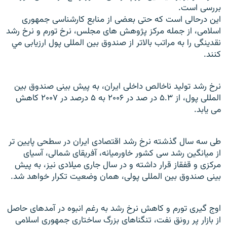
بررسی است.
این درحالی است که حتی بعضی از منابع کارشناسی جمهوری
اسلامی، از جمله مرکز پژوهش های مجلس، نرخ تورم و نرخ رشد
نقدينگی را به مراتب بالاتر از صندوق بين المللی پول ارزيابی مي
کنند.
نرخ رشد توليد ناخالص داخلی ايران، به پيش بينی صندوق بين
المللی پول، از ۵.۳ در صد در ۲۰۰۶ به ۵ درصد در ۲۰۰۷ کاهش
می يابد.
طی سه سال گذشته نرخ رشد اقتصادی ايران در سطحی پايين تر
از ميانگين رشد سی کشور خاورميانه، آفريقای شمالی، آسيای
مرکزی و قفقاز قرار
داشته و در سال جاری ميلادی نيز، به پيش
بينی صندوق بين المللی پولی، همان وضعيت تکرار خواهد شد.
اوج گيری تورم و کاهش نرخ رشد به رغم انبوه در آمدهای حاصل
از بازار پر رونق نفت، تنگناهای بزرگ ساختاری جمهوری اسلامی