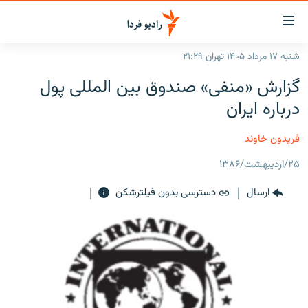
ینک‌های
ابلیت
سترسی
شنبه ۱۷ مرداد ۱۴۰۵ تهران ۲۱:۲۹
ازگشت
صفحه اصلی
گزارش «منفی» صندوق بین المللی پول
ازگشت
ایران
ه
درباره ایران
نوی
جهان
صلی
فریدون خاوند
رادیو
فتن
۲۵/اردیبهشت/۱۳۸۶
ه
پادکست
انتخاب کنید و بشنوید
فحه
ارسال
دسترسی بدون فیلترشکن
چندرسانه‌ای
برنامه‌های رادیویی
ستجو
زنان فردا
فرکانس‌ها
گزارش‌های تصویری
گزارش‌های ویدئویی
English
به ما بپیوندید