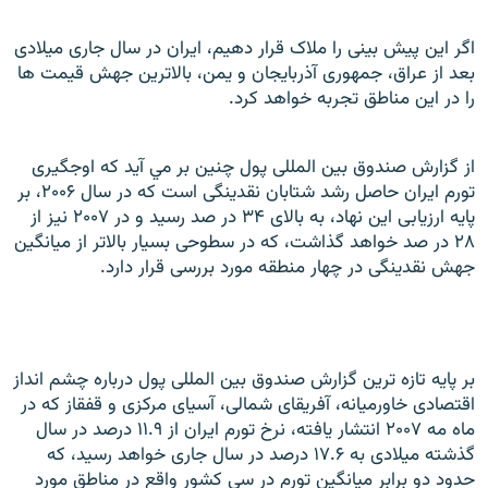
اگر اين پيش بينی را ملاک قرار دهيم، ايران در سال جاری ميلادی
بعد از عراق، جمهوری آذربايجان و يمن، بالاترين جهش قيمت ها
را در اين مناطق تجربه خواهد کرد.
از گزارش صندوق بين المللی پول چنين بر مي آيد که اوجگيری
تورم ايران حاصل رشد شتابان نقدينگی است که در سال ۲۰۰۶، بر
پايه ارزيابی اين نهاد، به بالای ۳۴ در صد رسيد و در ۲۰۰۷ نيز از
۲۸ در صد خواهد گذاشت، که در سطوحی بسيار بالاتر از ميانگين
جهش نقدينگی در چهار منطقه مورد بررسی قرار دارد.
بر پايه تازه ترين گزارش صندوق بين المللی پول درباره چشم انداز
اقتصادی خاورميانه، آفريقای شمالی، آسيای مرکزی و قفقاز که در
ماه مه ۲۰۰۷ انتشار يافته، نرخ تورم ايران از ۱۱.۹ درصد در سال
گذشته ميلادی به ۱۷.۶ درصد در سال جاری خواهد رسيد، که
حدود دو برابر ميانگين تورم در سی کشور واقع در مناطق مورد