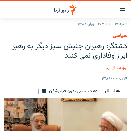
ینک‌های
ابلیت
سترسی
شنبه ۱۷ مرداد ۱۴۰۵ تهران ۱۲:۰۷
ازگشت
صفحه اصلی
سیاسی
ازگشت
ایران
کشتگر: رهبران جنبش سبز دیگر به رهبر
ه
نوی
جهان
ابراز وفاداری نمی کنند
صلی
رادیو
فتن
روزبه بوالهری
ه
پادکست
انتخاب کنید و بشنوید
فحه
۰۴/خرداد/۱۳۸۹
چندرسانه‌ای
برنامه‌های رادیویی
ستجو
ارسال
دسترسی بدون فیلترشکن
زنان فردا
فرکانس‌ها
گزارش‌های تصویری
گزارش‌های ویدئویی
English
به ما بپیوندید