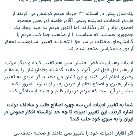
يك سال پيش در آستانه ۲۲ خرداد مردم كوشش مى كردند از
طريق انتخابات نماينده رسمى آقاى خامنه اى يعنى محمود
احمدى نژاد را كنار بگذارند، اما اكنون مردم به امید ايجاد یک
جمهورى هستند كه سياست را از مذهب جدا كند. مردم با
گرايش‌هاى مختلف بر سر حق انتخابات، تعيين سرنوشت، تحقق
آزادى و دمكراسى متحد شده اند.
ادبيات رهبران شاخص جنبش سبز هم تغيير كرده و ديگر مرتب
از رهبر نقل قول نمى آورند و مانند گذشته وفاداريشان را به مقام
رهبرى اعلام نمى كنند و اين نشان مى دهد ديگر اميدى به تغيير
رفتار رهبرى و اصلاح نظام از طريق رفتار او ندارند. امروز تكيه
بيشتر بر آن است كه مردم در برابر ظلم و فساد ايستادگى كنند.
شما به تغيير ادبيات اين سه چهره اصلاح طلب و مخالف دولت
اشاره كرديد. اين تغيير ادبيات تا چه حد توانسته افكار عمومى در
ايران را به سوى خود جلب كند؟
اگر آقايان ادبيات خود را تغيير نمى دادند از صحنه حذف مى