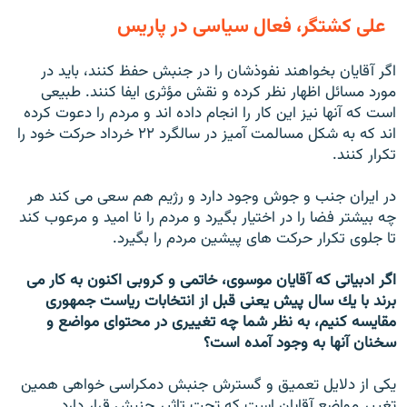
على كشتگر، فعال سياسى در پاريس
اگر آقايان بخواهند نفوذشان را در جنبش حفظ كنند، بايد در
مورد مسائل اظهار نظر كرده و نقش مؤثرى ايفا كنند. طبيعى
است كه آنها نيز اين كار را انجام داده اند و مردم را دعوت كرده
اند كه به شكل مسالمت آميز در سالگرد ۲۲ خرداد حركت خود را
تكرار كنند.
در ايران جنب و جوش وجود دارد و رژيم هم سعى مى كند هر
چه بيشتر فضا را در اختيار بگيرد و مردم را نا اميد و مرعوب كند
تا جلوى تكرار حركت هاى پيشين مردم را بگيرد.
اگر ادبياتى كه آقايان موسوى، خاتمى و كروبى اكنون به كار مى
برند با يك سال پيش يعنى قبل از انتخابات رياست جمهورى
مقايسه كنيم، به نظر شما چه تغييرى در محتواى مواضع و
سخنان آنها به وجود آمده است؟
يكى از دلايل تعميق و گسترش جنبش دمكراسى خواهى همين
تغيير مواضع آقايان است كه تحت تاثير جنبش قرار دارد.