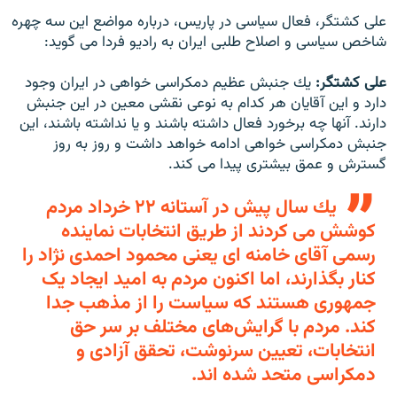
على كشتگر، فعال سياسى در پاريس، درباره مواضع اين سه چهره
شاخص سياسى و اصلاح طلبى ايران به رادیو فردا مى گويد:
علی کشتگر:
يك جنبش عظيم دمكراسى خواهى در ايران وجود
دارد و اين آقايان هر كدام به نوعى نقشى معين در اين جنبش
دارند. آنها چه برخورد فعال داشته باشند و يا نداشته باشند، اين
جنبش دمكراسى خواهى ادامه خواهد داشت و روز به روز
گسترش و عمق بيشترى پيدا مى كند.
يك سال پيش در آستانه ۲۲ خرداد مردم
كوشش مى كردند از طريق انتخابات نماينده
رسمى آقاى خامنه اى يعنى محمود احمدى نژاد را
كنار بگذارند، اما اكنون مردم به امید ايجاد یک
جمهورى هستند كه سياست را از مذهب جدا
كند. مردم با گرايش‌هاى مختلف بر سر حق
انتخابات، تعيين سرنوشت، تحقق آزادى و
دمكراسى متحد شده اند.