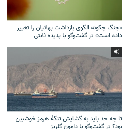
«جنگ چگونه الگوی بازداشت بهائیان را تغییر
داده است» در گفت‌وگو با پدیده ثابتی
تا چه حد باید به گشایش تنگهٔ هرمز خوشبین
بود؟ در گفت‌وگو با دامون گلریز