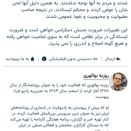
شدند و مردم به آنها توجه نداشتند. به همين دليل آنها لحن
شان را عوض كردند و محكم ايستادند، در نتيجه صاحب
مقبوليت و محبوبيت و نفوذ عمومى شدند.
اين تغييرات ضرورت جنبش دمكراسى خواهى است و ضرورت
ايستادگى در برابر نظامى است كه به سوى تماميت خواهى رفته
و هيچ گونه اصلاح و اندرزى را نمى پذيرد.
ارسال
دسترسی بدون فیلترشکن
به ما بپیوندید
روزبه بوالهری
روزبه بوالهری که فعالیت خود را به عنوان روزنامه‌نگار از سال
۱۳۶۸ آغاز کرده، از اسفند سال ۱۳۸۴ به تحریریه رادیو فردا
پیوست.
او که پیش از پیوستن به رادیوفردا، در شماری از روزنامه‌های
ایران نیز به عنوان دبیر سرویس بین‌الملل فعالیت کرده،
در
کنار تهیه خبر و گزارش، برنامه هفتگی کارنامه را تهیه می‌کند
که به مسائل کارگران، معلمان و فعالان صنفی در ایران