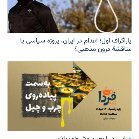
پاراگراف اول؛ اعدام در ایران، پروژه سیاسی یا
مناقشهٔ درون مذهبی؟
عباس در اربعینِ «شیطون‌بلا»