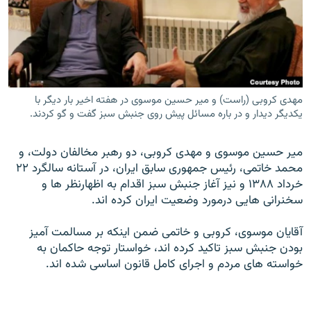
زبان‌های دیگر
مهدی کروبی (راست) و میر حسین موسوی در هفته اخیر بار دیگر با
یکدیگر دیدار و در باره مسائل پیش روی جنبش سبز گفت و گو کردند.
مير حسين موسوى و مهدى كروبى، دو رهبر مخالفان دولت، و
محمد خاتمى، رئيس جمهورى سابق ايران، در آستانه سالگرد ۲۲
خرداد ۱۳۸۸ و نيز آغاز جنبش سبز اقدام به اظهارنظر ها و
سخنرانى هايى درمورد وضعيت ايران كرده اند.
آقايان موسوى، كروبى و خاتمى ضمن اينكه بر مسالمت آميز
بودن جنبش سبز تاكيد كرده اند، خواستار توجه حاكمان به
خواسته هاى مردم و اجراى كامل قانون اساسى شده اند.