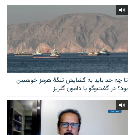
تا چه حد باید به گشایش تنگهٔ هرمز خوشبین
بود؟ در گفت‌وگو با دامون گلریز