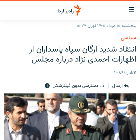
ینک‌های
ابلیت
سترسی
پنجشنبه ۱۵ مرداد ۱۴۰۵ تهران ۱۵:۲۷
ازگشت
صفحه اصلی
سیاسی
ازگشت
ایران
انتقاد شدید ارگان سپاه پاسداران از
ه
نوی
جهان
اظهارات احمدی نژاد درباره مجلس
صلی
رادیو
فتن
۱۱/آبان/۱۳۸۹
ه
پادکست
انتخاب کنید و بشنوید
فحه
ارسال
دسترسی بدون فیلترشکن
چندرسانه‌ای
برنامه‌های رادیویی
ستجو
زنان فردا
فرکانس‌ها
گزارش‌های تصویری
گزارش‌های ویدئویی
English
به ما بپیوندید