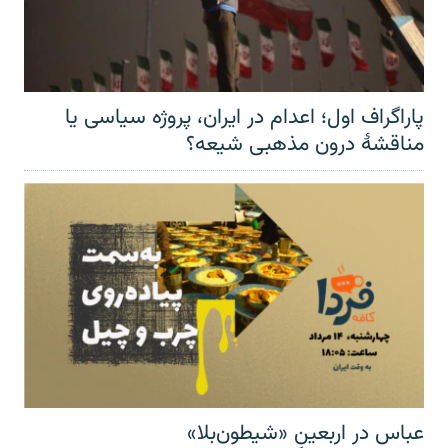
پاراگراف اول؛ اعدام در ایران، پروژه سیاسی یا
مناقشهٔ درون مذهبی شیعه؟
عباس در اربعینِ «شیطون‌بلا»