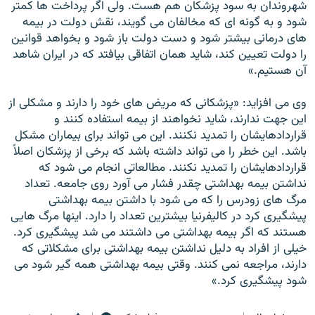
شهروندان به سود پزشكان هم هست. ولى اگر پرداخت ها كمتر
شود و به گونه اى كه مخالفان مى گويند، نقش دولت در بيمه
هاى درمانى بيشتر شود و دست دولت باز شود و بخواهد قوانين
را دولت تعيين كند، شايد همان اتفاقى بيافتد كه در ايران شاهد
آن هستيم.»
وی می افزاید: «پزشكانى كه مريض هاى خود را دارند و مشكلى از
اين جهت ندارند، شايد نخواهند از بيمه استفاده كنند و
قراردادهايشان را تمديد نكنند. اين مى تواند براى بيماران مشكل
باشد. اين خطر را مى تواند داشته باشد كه برخى از پزشكان اصلاً
قراردادهايشان را تمديد نكنند. مطالعاتى انجام مى شود كه
نداشتن بيمه بهداشتى چقدر فشار مى آورد روى جامعه. تعداد
مرگ هاى زودرس را كه مى شود با داشتن بيمه بهداشتى
پيشگيرى كرد در كاليفرنيا بيشترين تعداد را دارد. اينها مرگ هايى
هستند كه اگر بيمه بهداشتى مى داشتند مى شد پيشگيرى كرد.
خيلى از افراد به دليل نداشتن بيمه بهداشتى براى مشكلاتى كه
دارند، مراجعه نمى كنند. وقتى بيمه بهداشتى همه گير شود مى
شود پيشگيرى كرد.»