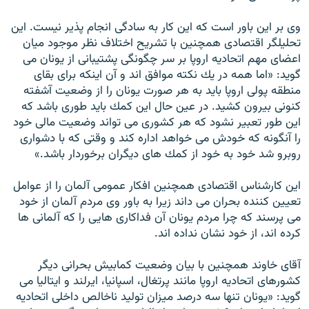
وی بر اين باور است كه اين كار به سادگى انجام پذير نيست. این
تحلیلگر اقتصادی همچنين با تشريح اختلاف نظر موجود ميان
اعضاى مهم اتحاديه اروپا بر سر چگونگى پشتيبانى از يونان مى
گويد: «اما همه در يك نكته موافق اند و آن اينكه براى بقاى
منطقه پولى اروپا بايد به هر صورت يونان را از وضعيت آشفته
كنونى بيرون كشيد. در عين حال اين كمك بايد طورى باشد كه
اين طور تعبير نشود كه هر كشورى مى تواند وضعيت مالى خود
را آنگونه كه خودش مى خواهد اداره كند و وقتى كه با دشوارى
روبرو شد خود به خود از كمك هاى ديگران برخوردار باشد.»
اين كارشناس اقتصادى همچنين افكار عمومى آلمان را از عوامل
تعيين كننده بحران مى داند زيرا به باور وى مردم آلمان از خود
مى پرسند كه چرا مردم يونان آن فداكارى هايى را كه آلمانى ها
كرده اند، از خود نشان نداده اند.
آقاى خاوند همچنين با بيان وضعيت كمابيش بحرانى ديگر
كشورهاى اتحاديه اروپا مانند پرتغال، اسپانيا، ايرلند و ايتاليا مى
گويد: «يونان تنها سه درصد ميزان توليد ناخالص داخلى اتحاديه