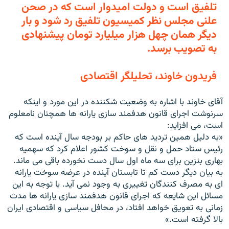
تلفيق است و دولت اميدوار است كه در صحن
علنى مجلس نظر كميسيون تلفيق رد شود و بار
ديگر همان چهل هزار ميليارد تومان پيشنهادى
به تصويب برسد.
فریدون خاوند، تحلیلگر اقتصادی
آقاى خاوند با اشاره به وضعيت شكننده در اين مورد و اينكه
سرنوشت اجراى قانون هدفمند سازى يارانه ها همچنان نامعلوم
است، مى افزايد:
«به دليل همين ترديد هاى حاكم بر بودجه سال آينده است كه
رئيس ستاد حمل و نقل و سوخت كشور اعلام كرد كه سهميه
بهارى بنزين براى سه ماه اول سال دست نخورده باقى مى ماند.
به بيان ديگر دست كم تا تابستان آينده در عرضه سوخت يارانه
اى به مصرف كنندگان تغييرى به وجود نمى آيد. با توجه به اين
مسائل اين شايعه كه اجراى قانون هدفمند سازى يارانه ها مدت
زمانى به تعويق خواهد افتاد، در محافل سياسى و اقتصادى ايران
بالا گرفته است.»