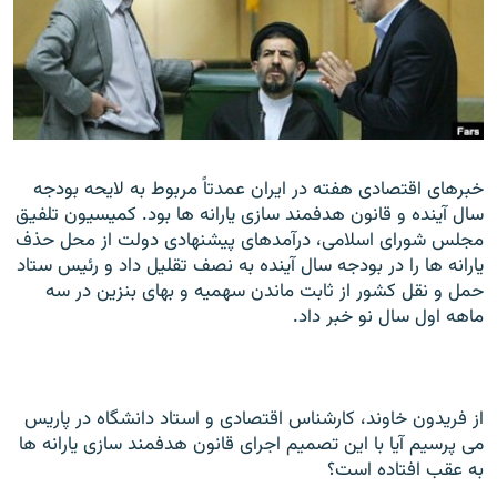
زبان‌های دیگر
خبرهاى اقتصادى هفته در ايران عمدتاً مربوط به لايحه بودجه
سال آينده و قانون هدفمند سازى يارانه ها بود. كميسيون تلفيق
مجلس شوراى اسلامى، درآمدهاى پيشنهادى دولت از محل حذف
يارانه ها را در بودجه سال آينده به نصف تقليل داد و رئيس ستاد
حمل و نقل كشور از ثابت ماندن سهميه و بهاى بنزين در سه
ماهه اول سال نو خبر داد.
از فريدون خاوند، كارشناس اقتصادى و استاد دانشگاه در پاريس
مى پرسيم آيا با اين تصميم اجراى قانون هدفمند سازى يارانه ها
به عقب افتاده است؟