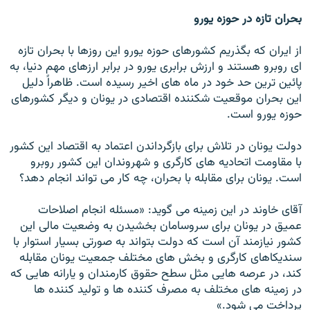
بحران تازه در حوزه یورو
از ايران كه بگذريم كشورهاى حوزه يورو اين روزها با بحران تازه
اى روبرو هستند و ارزش برابرى يورو در برابر ارزهاى مهم دنيا، به
پائين ترين حد خود در ماه هاى اخير رسيده است. ظاهراً دليل
اين بحران موقعيت شكننده اقتصادى در يونان و ديگر كشورهاى
حوزه يورو است.
دولت يونان در تلاش براى بازگرداندن اعتماد به اقتصاد اين كشور
با مقاومت اتحاديه هاى كارگرى و شهروندان اين كشور روبرو
است. يونان براى مقابله با بحران، چه كار مى تواند انجام دهد؟
آقای خاوند در این زمینه می گوید: «مسئله انجام اصلاحات
عميق در يونان براى سروسامان بخشيدن به وضعيت مالى اين
كشور نيازمند آن است كه دولت بتواند به صورتى بسيار استوار با
سنديكاهاى كارگرى و بخش هاى مختلف جمعيت يونان مقابله
كند، در عرصه هايى مثل سطح حقوق كارمندان و يارانه هايى كه
در زمينه هاى مختلف به مصرف كننده ها و توليد كننده ها
پرداخت مى شود.»