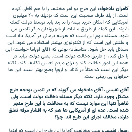
كامران دادخواه:
اين طرح دو امر مختلف را با هم قاطى كرده
است. از يك طرف صحبت اين است كه نزديك به ۴۰ ميليون
آمريكايى كه امكان خريد بيمه را ندارند بايد توسط دولت كمك
شوند. اين كمك از طريق ماليات از شهروندان ديگر تامين مى
شود. مسئله دوم اين است كه هزينه درمانى در آمريكا بالا است
و علتش اين است كه از تكنولوژى بيشتر استفاده مى شود. اين
مسائل بايد حل شود. متاسفانه نوعى كه آقاى اوباما خواسته اين
را حل كند، از طريق دخالت دولت است. يعنى دولت بيايد در
همه اين امور دخالت كند و براى مردم تعيین تكليف كند. نكته
ديگر اين است كه مثلاً در كانادا و اروپا وضع بهتر است. اين ها
حرفهاى بى ربطى است.
آقاى نفيسى، آقاى دادخواه مى گويند كه در تامين بودجه طرح
مشكل وجود دارد. نكته ديگر مسئله دخالت دولت است. ولى
ظاهراً تنها اين موارد نيست كه به مخالفت با اين طرح منجر
شده است. عده اى از آمريكايى ها هم كه به اقشار مرفه تعلق
دارند، مخالف اجراى اين طرح اند. چرا؟
رسول نفيسى:
علت مخالفت آنها با اين طرح اين است كه اينها