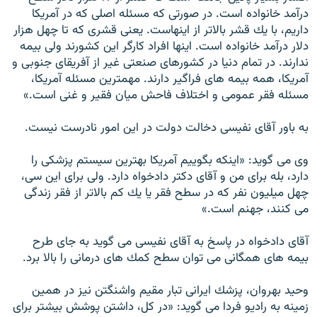
درآمد خانواده است. در صورتى كه مسئله اصلى كه در آمريكا
داريم، با يك قشر بالاتر از اينهاست. يعنى قشرى كه تا چهل هزار
دلار درآمد خانواده است. اينها افراد كارگر اين كشورند ولى بيمه
ندارند. در تمام دنيا در كشورهاى صنعتى غير از آفريقاى جنوبى و
آمريكا، همه بيمه هاى فراگير دارند. مهمترين مسئله آمريكا،
مسئله فقر عمومى و اختلاف فاحش ميان فقير و غنى است.»
به باور آقاى نفيسى دخالت دولت در اين امور نادرست نيست.
وی می گوید: «اينكه بگوييم آمريكا بهترين سيستم پزشكى را
دارد، بله براى من و آقاى دكتر دادخواه دارد. ولى براى اين سى،
چهل ميليون نفر كه در سطح فقر يا يك كم بالاتر از فقر زندگى
مى كنند، جهنم است.»
آقاى دادخواه در پاسخ به آقاى نفیسی مى گويد به جاى طرح
بيمه هاى همگانى مى توان سطح كمك هاى درمانى را بالا برد.
وحيد بهروان، پزشك ايرانى تبار مقيم واشنگتن نيز در همين
زمينه به راديو فردا مى گويد: «در كل، داشتن پوشش بيشتر براى