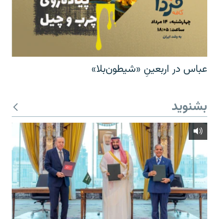
عباس در اربعینِ «شیطون‌بلا»
بشنوید