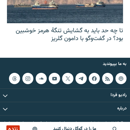
تا چه حد باید به گشایش تنگهٔ هرمز خوشبین
بود؟ در گفت‌وگو با دامون گلریز
به ما بپیوندید
رادیو فردا
درباره
© ۲۰۲۶ تمام حقوق این وب‌سایت، بر اساس مقررات کپی‌رایت، برای رادیو فردا
زنده
ما را در گوگل دنبال کنید
محفوظ است.