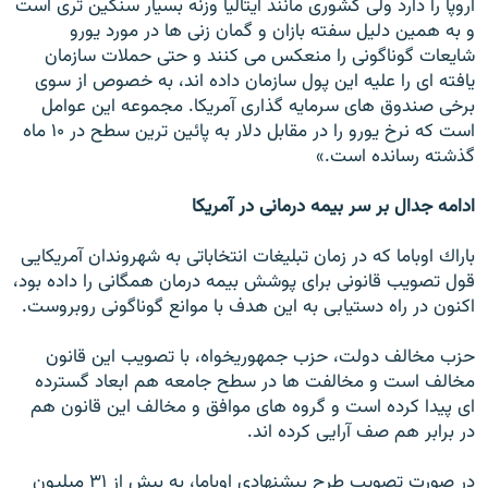
اروپا را دارد ولى كشورى مانند ايتاليا وزنه بسيار سنگين ترى است
و به همين دليل سفته بازان و گمان زنی ها در مورد يورو
شايعات گوناگونى را منعكس مى كنند و حتى حملات سازمان
يافته اى را عليه اين پول سازمان داده اند، به خصوص از سوى
برخى صندوق هاى سرمايه گذارى آمريكا. مجموعه اين عوامل
است كه نرخ يورو را در مقابل دلار به پائين ترين سطح در ۱۰ ماه
گذشته رسانده است.»
ادامه جدال بر سر بیمه درمانی در آمریکا
باراك اوباما كه در زمان تبليغات انتخاباتى به شهروندان آمريكايى
قول تصويب قانونى براى پوشش بيمه درمان همگانى را داده بود،
اكنون در راه دستيابى به اين هدف با موانع گوناگونى روبروست.
حزب مخالف دولت، حزب جمهوريخواه، با تصويب اين قانون
مخالف است و مخالفت ها در سطح جامعه هم ابعاد گسترده
اى پيدا كرده است و گروه هاى موافق و مخالف اين قانون هم
در برابر هم صف آرايى كرده اند.
در صورت تصويب طرح پيشنهادى اوباما، به بيش از ۳۱ ميليون