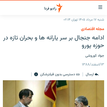
ینک‌های
ابلیت
سترسی
شنبه ۱۷ مرداد ۱۴۰۵ تهران ۰۲:۱۴
ازگشت
صفحه اصلی
مجله اقتصادی
ازگشت
ایران
ادامه جنجال بر سر یارانه ها و بحران تازه در
ه
نوی
جهان
حوزه یورو
صلی
رادیو
فتن
جواد کوروشی
ه
پادکست
انتخاب کنید و بشنوید
فحه
۱۳/اسفند/۱۳۸۸
چندرسانه‌ای
برنامه‌های رادیویی
ستجو
ارسال
دسترسی بدون فیلترشکن
زنان فردا
فرکانس‌ها
گزارش‌های تصویری
گزارش‌های ویدئویی
English
به ما بپیوندید