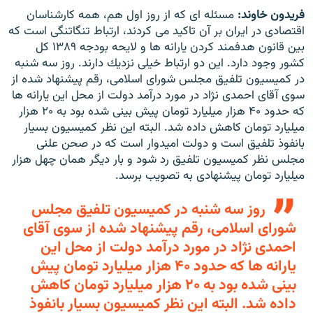
فريدون خاوند:
مسئله اى كه از روز اول هم، همه كارشناسان
اقتصادى در ايران بر آن تاكيد مى كردند، ارتباط تنگاتنگى است كه
بين قانون هدفمند كردن يارانه ها و لايحه بودجه ۱۳۸۹ كل
كشور وجود دارد. اين دو ارتباط خيلى نزديك دارند. روز سه شنبه
در كميسيون تلفيق مجلس شوراى اسلامى، رقم پيشنهاد شده از
سوى آقاى احمدى نژاد در مورد درآمد دولت از محل اين يارانه ها
كه حدود ۴۰ هزار ميليارد تومان پيش بينى شده بود به ۲۰ هزار
ميليارد تومان كاهش داده شد. البته اين نظر كميسيون بسيار
بانفوذ تلفيق است و دولت اميدوار است كه در صحن علنى
مجلس نظر كميسيون تلفيق رد شود و بار ديگر همان چهل هزار
ميليارد تومان پيشنهادى به تصويب برسد.
روز سه شنبه در كميسيون تلفيق مجلس
شوراى اسلامى، رقم پيشنهاد شده از سوى آقاى
احمدى نژاد در مورد درآمد دولت از محل اين
يارانه ها كه حدود ۴۰ هزار ميليارد تومان پيش
بينى شده بود به ۲۰ هزار ميليارد تومان كاهش
داده شد. البته اين نظر كميسيون بسيار بانفوذ