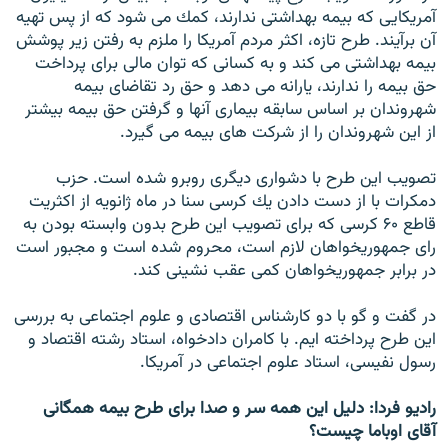
آمريكايى كه بيمه بهداشتى ندارند، كمك مى شود كه از پس تهيه
آن برآيند. طرح تازه، اكثر مردم آمريكا را ملزم به رفتن زير پوشش
بيمه بهداشتى مى كند و به كسانى كه توان مالى براى پرداخت
حق بيمه را ندارند، يارانه مى دهد و حق رد تقاضاى بيمه
شهروندان بر اساس سابقه بيمارى آنها و گرفتن حق بيمه بيشتر
از اين شهروندان را از شركت هاى بيمه مى گيرد.
تصويب اين طرح با دشوارى ديگرى روبرو شده است. حزب
دمكرات با از دست دادن يك كرسى سنا در ماه ژانويه از اكثريت
قاطع ۶۰ كرسى كه براى تصويب اين طرح بدون وابسته بودن به
راى جمهوريخواهان لازم است، محروم شده است و مجبور است
در برابر جمهوريخواهان كمى عقب نشينى كند.
در گفت و گو با دو كارشناس اقتصادى و علوم اجتماعى به بررسى
اين طرح پرداخته ايم. با كامران دادخواه، استاد رشته اقتصاد و
رسول نفيسى، استاد علوم اجتماعى در آمريكا.
رادیو فردا: دليل اين همه سر و صدا براى طرح بيمه همگانى
آقاى اوباما چيست؟