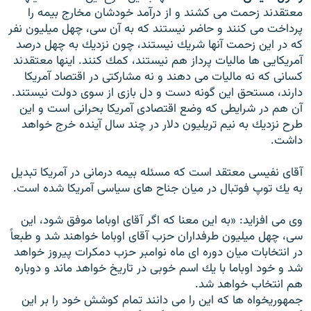
معتقدند زحمت مى كشند و از درآمد خودشان مخارج بيمه را
پرداخت مى كنند و حاضر نيستند كه به آن سى، چهل ميليون نفر
كه در اين زحمت آنها شريك نيستند، چون نزديك به چهل درصد
آمريكايى ها ماليات پرداز هم نيستند، كمك كنند. اينها معتقدند
كسانى كه نه ماليات مى دهند و نه مشاركتى در اقتصاد آمريكا
دارند، مستحق اين گونه دست و دل بازى از سوى دولت نيستند.
آن هم در شرايطى كه وضع اقتصادى آمريكا بحرانى است و اين
طرح نزديك به نيم تريليون دلار در چند سال آينده خرج خواهد
داشت.
آقاى نفيسى معتقد است كه مسئله بيمه درمانى در آمريكا تبديل
به يك توپ فوتبال در ميان جناح هاى سياسى آمريكا شده است.
وی می افزاید: «به اين معنا كه اگر آقاى اوباما موفق شود، اين
سى، چهل ميليون طرفداران حزب آقاى اوباما خواهند شد و طبعاً
در انتخابات ميان دوره اى ماه نوامبر حزب دمكرات پيروز خواهد
شد و خود اوباما با يك اسم خوبى در تاريخ خواهد ماند و دوباره
هم انتخاب خواهد شد.
جمهوريخواه ها كه اين را مى دانند تمام كوشش خود را بر اين