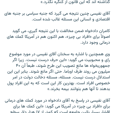
گذاشته اند كه اين قانون از كنگره نگذرد.»
آقاى نفيسى چنين نتيجه مى گيرد كه جنبه سياسى بر جنبه هاى
اقتصادى و انسانى اين مسئله غالب شده است.
کامران دادخواه ضمن مخالفت با اين نتيجه گيرى، مى گويد
اصولاً براى «افراد بى چيز»، هم اكنون هم در آمريكا كمك هاى
درمانى وجود دارد.
وى همچنين با اشاره به سخنان آقاى نفيسى در مورد موضوع
راى و محبوبيت مى گويد: «اين حرف درست نيست. زيرا اگر
جمهوريخواه ها مانع تصويب اين طرح شوند، طبعاً آن ۴۰
ميليون مى روند طرف اوباما. حتى اگر مانع شوند. بنابر اين اين
استدلال درست نيست. مسئله، مسئله دخالت دولت در امر
خصوصى افراد است. بهترين كار اين است كه به اين افراد پول
بدهند تا آنها هم بتوانند بيمه بخرند.»
آقاى نفيسى در پاسخ به آقاى دادخواه در مورد كمك هاى درمانى
براى «افراد بى چيز» در آمريكا مى گويد: «اين كمك ها براى
اقشار بسيار پائين جامعه است كه كمتر از ۱۷ هزار دلار سطح