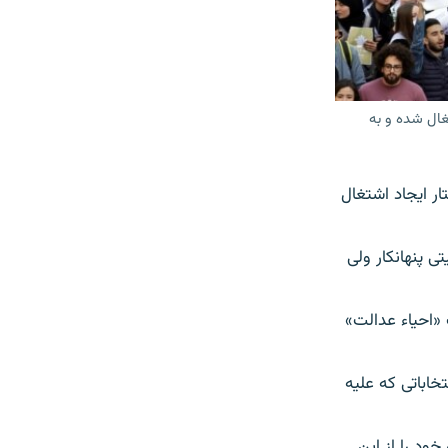
غال شده و به
ر ایجاد اشتغال
 پنهانکار ولی
«احیاء عدالت»
خاباتی که علیه
ود را از این