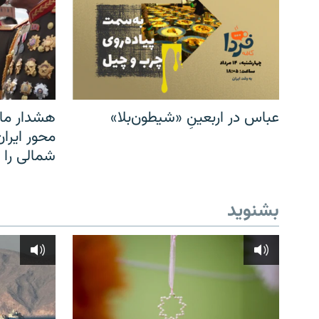
عباس در اربعینِ «شیطون‌بلا»
هشدار مار
محور ایرا
شمالی را
بشنوید