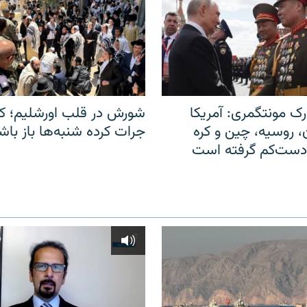
ک مونتگمری: آمریکا
شورش در قلب اورشلیم؛ کا
ن، روسیه، چین و کره
جرات کرده شنبه‌ها باز باش
 دست‌کم گرفته است