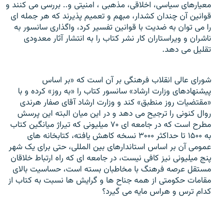
معيارهای سياسی، اخلاقی، مذهبی ، امنيتی و.. بررسی می کنند و
قوانين آن چندان کشدار، مبهم و تعميم پذيرند که هر جمله ای
را می توان به ضديت با قوانين تفسير کرد، واگذاری سانسور به
ناشران و ويراستاران کار نشر کتاب را به انتشار آثار معدودی
تقليل می دهد.
شورای عالی انقلاب فرهنگی بر آن است که «بر اساس
پيشنهادهای وزارت ارشاد» سانسور کتاب را «به روز» کرده و با
«مقتضيات روز منطبق» کند و وزارت ارشاد آقای صفار هرندی
روال کنونی را ترجيح می دهد و در اين ميان البته اين پرسش
مطرح است که در جامعه ای ۷۰ ميليونی که تيراژ ميانگين کتاب
به ۱۵۰۰ تا حداکثر ۳۰۰۰ نسخه کاهش يافته، کتابخانه های
عمومی آن بر اساس استاندارهای بين المللی، حتی برای يک شهر
پنج ميليونی نيز کافی نيست، در جامعه ای که راه ارتباط خلاقان
مستقل عرصه فرهنگ با مخاطبان بسته است، حساسيت بالای
مقامات حکومتی از همه جناح ها و گرايش ها نسبت به کتاب از
کدام ترس و هراس مايه می گيرد؟