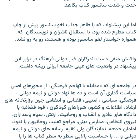
حدت و شدت سانسور کتاب بکاهد.
اما اين پيشنهاد، که با ظاهر جذاب لغو سانسور پيش از چاپ
کتاب مطرح شده بود، با استقبال ناشران و نويسندگان، که
همواره خواستار لغو سانسور بوده و هستند، رو به رو نشد.
واکنش منفی دست اندرکاران غير دولتی فرهنگ در برابر اين
پيشنهاد در واقعيت های عينی جامعه ايرانی ريشه داشت.
در جامعه ای که «مقابله با تهاجم فرهنگی» از محورهای اصلی
سياست گذاری آن است و ده ها نهاد دولتی و نيمه دولتی ،
فرهنگی، سياسی ، امنيتی، قضایی و انتظامی چون وزارتخانه های
ارشاد، اطلاعات و کشور، شوراهای گوناگون ، قوه قضائيه با
دادگاه های عادی و انقلاب و روحانيت، ارتش، سپاه پاسداران،
نيروی انتظامی، مدارس دينی، مراجع تقليد، روحانيون با نفوذ،
امامان جمعه، نمايندگان ولی فقيه، رسانه های دولتی و نيمه
دولتی و ... با حساسيت بالایی سطر به سطر کتاب ها را با