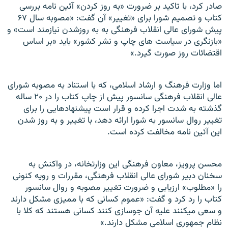
صادر کرد، با تاکيد بر ضرورت «به روز کردن» آئين نامه بررسی
کتاب و تصميم شورا برای «تغيير» آن گفت: «مصوبه سال ۶۷
پيش شورای عالی انقلاب فرهنگی به به روزشدن نيازمند است» و
«بازنگری در سياست های چاپ و نشر کشور» بايد «بر اساس
اقتضائات روز صورت گيرد.»
اما وزارت فرهنگ و ارشاد اسلامی، که با استناد به مصوبه شورای
عالی انقلاب فرهنگی سانسور پيش از چاپ کتاب را در ۲۰ ساله
گذشته به شدت اجرا کرده و قرار است پيشنهادهایی را برای
تغيير روال سانسور به شورا ارائه دهد، با تغيير و به روز شدن
اين آئين نامه مخالفت کرده است.
محسن پرويز، معاون فرهنگی اين وزارتخانه، در واکنش به
سخنان دبير شورای عالی انقلاب فرهنگی، مقررات و رويه کنونی
را «مطلوب» ارزيابی و ضرورت تغيير مصوبه و روال سانسور
کتاب را رد کرد و گفت: «عموم کسانی که با مميزی مشکل دارند
و سعی ميکنند عليه آن جوسازی کنند کسانی هستند که کلا با
نظام جمهوری اسلامی مشکل دارند.»