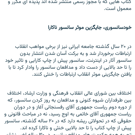
کتاب هایی که با مجوز رسمی منتشر شده اند پديده ای مکرر و
معمول است.
خودسانسوری، جايگزين موثر سانسور ناکارا
در ۲۰ سال گذشته جامعه ايرانی نيز از برخی مواهب انقلاب
ارتباطات برخوردار شد و به برکت آسان شدن انتشار بدون
سانسور آثار در اينترنت، سانسور پيش از چاپ کارایی و تاثير خود
را تا حد بالایی از دست داد و مدافعان سانسور را وادار کرد تا با
يافتن جايگزينی موثر انقلاب
ارتباطات را خنثی کنند.
اختلاف بين شورای عالی انقلاب فرهنگی و وزارت ارشاد، اختلاف
بين طرفداران شيوه کنونی و مدافعان به روز کردن سانسور، که
از دوره دوم رياست جمهوری آقای رفسنجانی آغاز و در دوران
رياست جمهوری آقای خاتمی به اوج رسيد، نه در مباحث قانونی و
حقوقی که در تحولاتی ريشه دارد که در ۲۰ ساله گذشته، سانسور
پيش از چاپ کتاب را تا حد بالایی خنثی و ناکارا کرده اند.
تجربه همه حکومت های مدافع سانسور در ۳۰ ساله اخير نشان