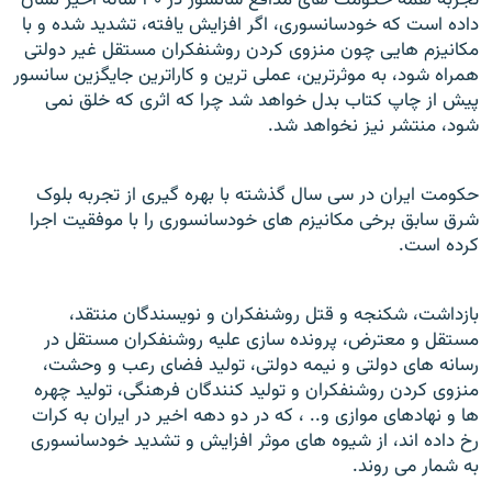
داده است که خودسانسوری، اگر افزايش يافته، تشديد شده و با
مکانيزم هایی چون منزوی کردن روشنفکران مستقل غير دولتی
همراه شود، به موثرترين، عملی ترين و کاراترين جايگزين سانسور
پيش از چاپ کتاب بدل خواهد شد چرا که اثری که خلق نمی
شود، منتشر نيز نخواهد شد.
حکومت ايران در سی سال گذشته با بهره گيری از تجربه بلوک
شرق سابق برخی مکانيزم های خودسانسوری را با موفقيت اجرا
کرده است.
بازداشت، شکنجه و قتل روشنفکران و نويسندگان منتقد،
مستقل و معترض، پرونده سازی عليه روشنفکران مستقل در
رسانه های دولتی و نيمه دولتی، توليد فضای رعب و وحشت،
منزوی کردن روشنفکران و توليد کنندگان فرهنگی، توليد چهره
ها و نهادهای موازی و.. ، که در دو دهه اخير در
ايران به کرات
رخ داده اند، از شيوه های موثر افزايش و تشديد خودسانسوری
به شمار می روند.