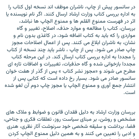
در سانسور پيش از چاپ، ناشران موظف اند نسخه اول کتاب را
به اداره بررسی کتاب وزارت ارشاد ارسال کنند. اگر نام نويسنده يا
اثر در فهرست ممنوع القلم ها و ممنوع الچاپ ها نباشد،
بررسان، کتاب را مطالعه و موارد حذف، اصلاح، تغيير و گاه
مواردی را که بايد به کتاب اضافه شود، در کاغذی بدون نام و
نشان، به ناشران ابلاغ می کنند. پس از اعمال اصلاحات مجوز
چاپ صادر می شود. پس از چاپ ، ناشر بايد چند نسخه از کتاب
را مجددا به اداره بررسی کتاب ارسال کند. در اين مرحله کتاب
مجددا بازخوانی شده و گاه حذفيات، تغييرات و اضافات تازه ای
مطرح
می شوند و «مجوز نشر کتاب » پس از گذر از هفت خوان
سانسور صادر می شود. بسيار رخ داده است که کتابی پس از
انتشار جمع آوری و ممنوع الچاپ يا مجوز چاپ دوم آن لغو شده
است.
بررسان وزارت ارشاد به دليل فقدان قانون و ضوابط و ملاک های
مشخص و روشن، بر مبنای سياست روز، تعلقات فکری و جناحی،
فضا، برداشت و سليقه شخصی خود سرنوشت آثار نظری، هنری
و ادبی را تعيين می کنند و به همين دليل ممنوع الچاپ کردن