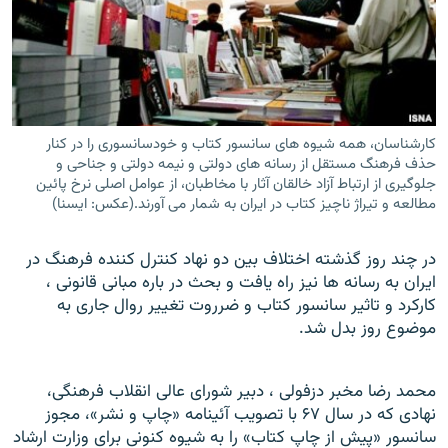
زبان‌های دیگر
کارشناسان، همه شيوه های سانسور کتاب و خودسانسوری را در کنار
حذف فرهنگ مستقل از رسانه های دولتی و نيمه دولتی و جناحی و
جلوگيری از ارتباط آزاد خالقان آثار با مخاطبان، از عوامل اصلی نرخ پائين
مطالعه و تيراژ ناچيز کتاب در ايران به شمار می آورند.(عکس: ایسنا)
در چند روز گذشته اختلاف بين دو نهاد کنترل کننده فرهنگ در
ايران به رسانه ها نيز راه يافت و بحث در باره مبانی قانونی ،
کارکرد و تاثير سانسور کتاب و ضرروت تغيير روال جاری به
موضوع روز بدل شد.
محمد رضا مخبر دزفولی ، دبير شورای عالی انقلاب فرهنگی،
نهادی که در سال ۶۷ با تصويب آئينامه «چاپ و نشر»، مجوز
سانسور «پيش از چاپ کتاب» را به شيوه کنونی برای وزارت ارشاد