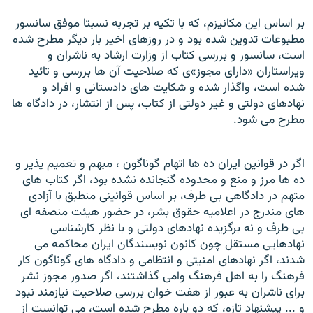
بر اساس اين مکانيزم، که با تکيه بر تجربه نسبتا موفق سانسور
مطبوعات تدوين شده بود و در روزهای اخير بار ديگر مطرح شده
است، سانسور و بررسی کتاب از وزارت ارشاد به ناشران و
ويراستاران «دارای مجوز»ی که صلاحيت آن ها بررسی و تائيد
شده است، واگذار شده و شکايت های
دادستانی و افراد و
نهادهای دولتی و غير دولتی از کتاب، پس از انتشار، در دادگاه ها
مطرح می شود.
اگر در قوانين ايران ده ها اتهام گوناگون ، مبهم و تعميم پذير و
ده ها مرز و منع و محدوده گنجانده نشده بود، اگر کتاب های
متهم در دادگاهی بی طرف، بر اساس قوانينی منطبق با آزادی
های مندرج در اعلاميه حقوق بشر، در حضور هيئت منصفه ای
بی طرف و نه برگزيده نهادهای دولتی و با نظر کارشناسی
نهادهایی مستقل چون کانون نويسندگان ايران محاکمه می
شدند، اگر نهادهای امنيتی و انتظامی و دادگاه های گوناگون کار
فرهنگ را به اهل فرهنگ وامی گذاشتند، اگر صدور مجوز نشر
برای ناشران به عبور از هفت خوان بررسی صلاحيت نيازمند نبود
و ... پيشنهاد تازه، که دو باره مطرح شده است، می توانست از