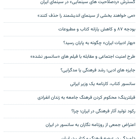
گسترش «ردصلاحيت های سينمايی» در سينمای ايران
«می خواهند بخشی از سينمای انديشمند را حذف کنند»
بودجه ۸۷ و کاهش یارانه کتاب و مطبوعات
«بهار ادبیات ایران» چگونه به پایان رسید؟
طرح امنیت اجتماعی و مقابله با فیلم های «سانسور نشده»
جایزه های ادبی؛ رشد فرهنگی یا مدگرایی؟
سانسور کتاب، کارنامه يک وزير ايرانی
فيلترينگ؛ محكوم كردن فرهنگ جامعه به زندان انفرادى
رکود توليد آثار فرهنگی در ايران؛ چرا؟
اعتراض جمعی از روزنامه نگاران به سانسور در ایران
دلمردگی در عرصه فرهنگ و کتاب در ایران