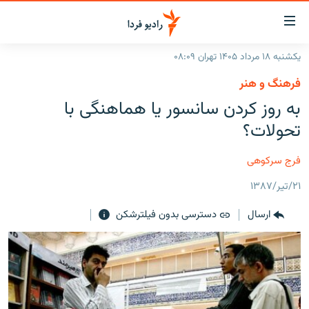
ینک‌های
ابلیت
سترسی
یکشنبه ۱۸ مرداد ۱۴۰۵ تهران ۰۸:۰۹
ازگشت
صفحه اصلی
فرهنگ و هنر
ازگشت
ایران
به روز کردن سانسور يا هماهنگی با
ه
نوی
جهان
تحولات؟
صلی
رادیو
فتن
فرج سرکوهی
ه
پادکست
انتخاب کنید و بشنوید
فحه
۲۱/تیر/۱۳۸۷
چندرسانه‌ای
برنامه‌های رادیویی
ستجو
ارسال
دسترسی بدون فیلترشکن
زنان فردا
فرکانس‌ها
گزارش‌های تصویری
گزارش‌های ویدئویی
English
به ما بپیوندید