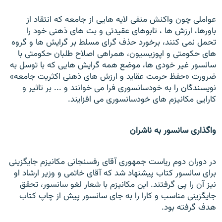
عواملی چون واکنش منفی لايه هایی از جامعه که انتقاد از
باورها، ارزش ها ، تابوهای عقيدتی و بت های ذهنی خود را
تحمل نمی کنند، برخورد حذف گرای مسلط بر گرايش ها و گروه
های حکومتی و اپوزيسيون، همراهی اصلاح طلبان حکومتی با
سانسور غير خودی ها، موضع همه گرايش هایی که با توسل به
ضرورت «حفظ حرمت عقايد و ارزش های ذهنی اکثريت جامعه»
نويسندگان را به خودسانسوری فرا می خوانند و ... بر تاثير و
کارایی مکانيزم های خودسانسوری می افزايند.
واگذاری سانسور به ناشران
در دوران دوم رياست جمهوری آقای رفسنجانی مکانيزم جايگزينی
برای سانسور کتاب پيشنهاد شد که آقای خاتمی و وزير ارشاد او
نيز آن را پی گرفتند. اين مکانيزم با شعار لغو سانسور، تحقق
جايگزينی مناسب و کارا را به جای سانسور پيش از چاپ کتاب
هدف گرفته بود.