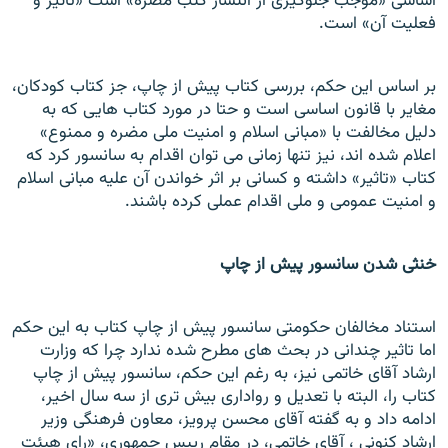
اساسی «موجب جلوگيری از انتشار کتب مضره» است «تاثير و
فعليت آن» است.
بر اساس اين حکم، بررسی کتاب پيش از چاپ، جز کتاب کودکان،
مغاير با قانون اساسی است و حتا در مورد کتاب هایی که به
دليل مخالفت با «مبانی اسلام و امنيت ملی مضره و ممنوع»
اعلام شده اند، نيز تنها زمانی می توان اقدام به سانسور کرد که
کتاب «تاثير» داشته و کسانی بر اثر خواندن آن عليه مبانی اسلام
و امنيت عمومی و ملی اقدام عملی کرده باشند.
خنثی شدن سانسور پيش از چاپ
استناد مخالفان حکومتی سانسور پيش از چاپ کتاب به اين حکم
اما تاثير چندانی در بحث های مطرح شده ندارد چرا که وزارت
ارشاد آقای خاتمی نيز، به رغم اين حکم، سانسور پيش از چاپ
کتاب را، البته با تعديل و رواداری بيش تری از سه سال اخير،
ادامه داد و به گفته آقای محسن پرويز، معاون فرهنگی وزير
ارشاد کنونی ، آقای خاتمی، در مقام رییس جمهوری، «رای هيئت