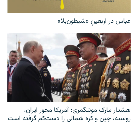
عباس در اربعینِ «شیطون‌بلا»
هشدار مارک مونتگمری: آمریکا محور ایران،
روسیه، چین و کره شمالی را دست‌کم گرفته است