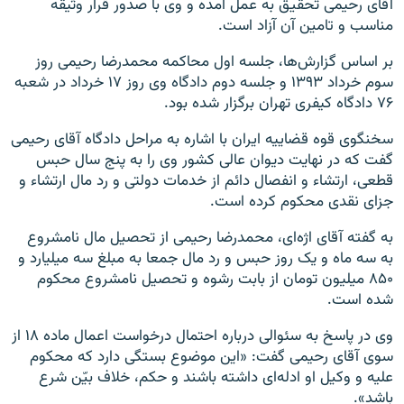
آقای رحیمی تحقیق به عمل آمده و وی با صدور قرار وثیقه‌
مناسب و تامین آن آزاد است.
بر اساس گزارش‌ها، جلسه اول محاکمه محمدرضا رحیمی روز
سوم خرداد ۱۳۹۳ و جلسه دوم دادگاه وی روز ۱۷ خرداد در شعبه
۷۶ دادگاه کیفری تهران برگزار شده بود.
سخنگوی قوه قضاییه ایران با اشاره به مراحل دادگاه آقای رحیمی
گفت که در‌‌ نهایت دیوان عالی کشور وی را به پنج سال حبس
قطعی، ارتشاء و انفصال دائم از خدمات دولتی و رد مال ارتشاء و
جزای نقدی محکوم کرده است.
به گفته آقای اژه‌ای، محمدرضا رحیمی از تحصیل مال نامشروع
به سه ماه و یک روز حبس و رد مال جمعا به مبلغ سه میلیارد و
۸۵۰ میلیون تومان از بابت رشوه و تحصیل نامشروع محکوم
شده است.
وی در پاسخ به سئوالی درباره احتمال درخواست اعمال ماده ۱۸ از
سوی آقای رحیمی گفت: «این موضوع بستگی دارد که محکوم
علیه و وکیل او ادله‌ای داشته باشند و حکم، خلاف بیّن شرع
باشد».