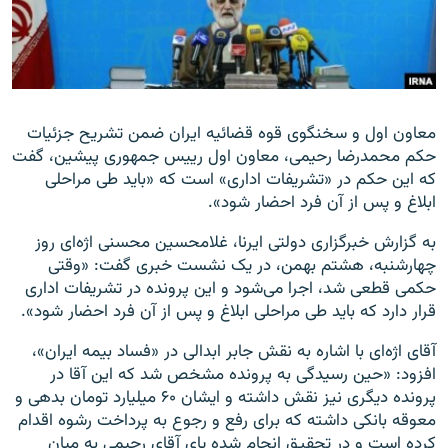
زبان‌های دیگر
معاون اول و سخنگوی قوه قضائیه ایران ضمن تشریح جزئیات
حکم محمدرضا رحیمی، معاون اول رییس جمهوری پیشین، گفت
که این حکم در «تشریفات اداری» است که «باید طی مراحلی
ابلاغ و پس از آن فرد احضار شود».
به گزارش خبرگزاری دولتی ایرنا، غلامحسین محسنی اژه‌ای روز
چهارشنبه، هشتم بهمن، در یک نشست خبری گفت: «وقتی
حکمی قطعی شد، اجرا می‌شود و این پرونده در تشریفات اداری
قرار دارد که باید طی مراحلی ابلاغ و پس از آن فرد احضار شود».
آقای اژه‌ای با اشاره به نقش جابر ابدالی در «فساد بیمه ایران»،
افزود: «حین رسیدگی به پرونده مشخص شد که این آقا در
پرونده دیگری نیز نقش داشته و ایشان ۶۰ میلیارد تومان بدهی و
معوقه بانکی داشته که برای رفع و رجوع به پرداخت رشوه اقدام
کرده است و در تحقیق انجام شده پای آقای رحیمی به میان