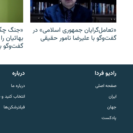
«تعامل‌گرایان جمهوری اسلامی» در
«جنگ چگو
گفت‌وگو با علیرضا نامور حقیقی
بهائیان را
گفت‌وگو با
English
رادیو فردا
درباره
به ما بپیوندید
صفحه اصلی
درباره ما
ایران
انتخاب کنید و 
جهان
فیلترشکن‌ها
پادکست
زبان‌های دیگر