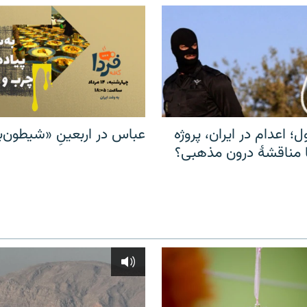
ل؛ اعدام در ایران، پروژه
عباس در اربعینِ «شیطون‌بل
مناقشهٔ درون مذهبی؟