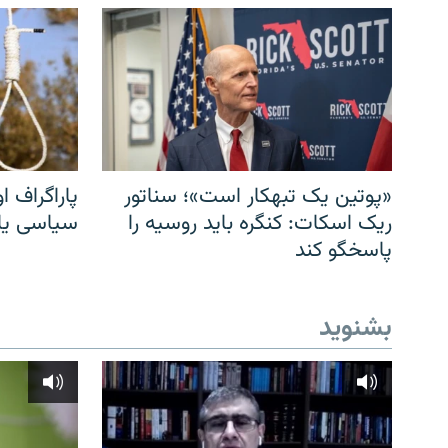
«پوتین یک تبهکار است»؛ سناتور
پاراگراف او
ریک اسکات: کنگره باید روسیه را
سیاسی یا 
پاسخگو کند
بشنوید