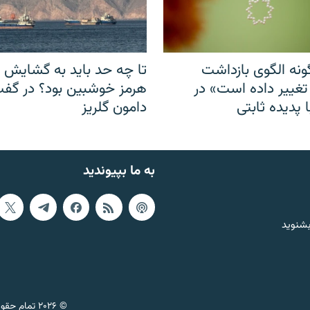
نه الگوی بازداشت
تا چه حد باید به گشایش ت
 تغییر داده است» در
هرمز خوشبین بود؟ در گفت‌
 پدیده ثابتی
دامون گلریز
به ما بپیوندید
بشنوید
© ۲۰۲۶ تمام حقوق این وب‌سایت، بر اساس مقررات کپی‌رایت، برای رادیو فردا محفوظ است.