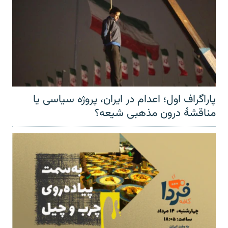
پاراگراف اول؛ اعدام در ایران، پروژه سیاسی یا
مناقشهٔ درون مذهبی شیعه؟