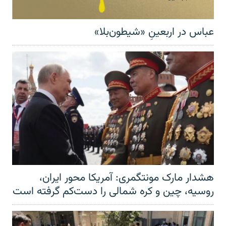
عباس در اربعینِ «شیطون‌بلا»
هشدار مارک مونتگمری: آمریکا محور ایران،
روسیه، چین و کره شمالی را دست‌کم گرفته است