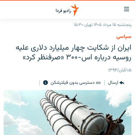
ینک‌های
ابلیت
سترسی
پنجشنبه ۱۵ مرداد ۱۴۰۵ تهران ۱۵:۳۰
ازگشت
صفحه اصلی
سیاسی
ازگشت
ایران
ایران از شکایت چهار میلیارد دلاری علیه
ه
نوی
جهان
روسیه درباره اس-۳۰۰ «صرفنظر کرد»
صلی
رادیو
فتن
۰۵/آبان/۱۳۹۴
ه
پادکست
انتخاب کنید و بشنوید
فحه
ارسال
دسترسی بدون فیلترشکن
چندرسانه‌ای
برنامه‌های رادیویی
ستجو
زنان فردا
فرکانس‌ها
گزارش‌های تصویری
گزارش‌های ویدئویی
English
به ما بپیوندید