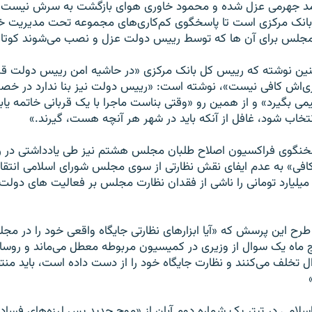
مد جهرمی عزل شده و محمود خاوری هوای بازگشت به سرش نيست،
انک مرکزی است تا پاسخگوی کم‌کاری‌های مجموعه تحت مديريت خود
جلس برای آن ها که توسط رييس دولت عزل و نصب می‌شوند کوتا
نين نوشته که رييس کل بانک مرکزی «در حاشيه امن رييس دولت قرا
اری‌اش کافی نيست»، نوشته است: «رييس دولت نيز بنا ندارد در 
ی بگيرد» و از همين رو «وقتی بناست ماجرا با يک قربانی خاتمه ياب
انتخاب شود، غافل از آنکه بايد در شهر هر آنچه هست، گيرند.»
نگوی فراکسيون اصلاح طلبان مجلس هشتم نيز طی يادداشتی در رو
کافی» به عدم ايفای نقش نظارتی از سوی مجلس شورای اسلامی انتقاد
يليارد تومانی را ناشی از فقدان نظارت مجلس بر فعاليت های دول
طرح اين پرسش که «آيا ابزارهای نظارتی جايگاه واقعی خود را در مج
 ‌ماه يک سوال از وزيری در کميسيون مربوطه معطل می‌ماند و روس
 تخلف می‌کنند و نظارت جايگاه خود را از دست داده است، بايد منتظر
سلامی در تيتر يک شماره دوم آبان از «موج جديد پس لرزه‌های فساد 