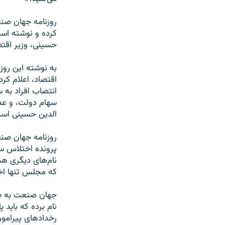
روزنامه جهان صن
کرده و نوشته اس
حسينی، وزير اقتصاد و دارايی با ۲۸ امضا از سو
به نوشته اين روز
اقتصاد، اعلام کر
انتصاب افراد به 
سهام دولت، و عد
الدين حسينی اس
روزنامه جهان صن
پرونده اختلاس سه
نام‌های ديگری ه
که مجلس تنها اختي
جهان صنعت به صر
نام برده که بايد
رخدادهای پيرامون