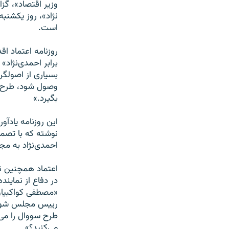
وزير اقتصاد»، گ
نژاد»، روز يکشن
است.
روزنامه اعتماد ا
برابر احمدی‌نژا
بسياری از اصولگر
وصول شود، طرح ا
بگيرد.»
اين روزنامه يادآ
نوشته که با تصم
احمدی‌نژاد به مجل
اعتماد همچنين ن
در دفاع از نماين
«مصطفی کواکبيان
رييس مجلس شورای
طرح سووال را می‌
می‌کنيد؟»