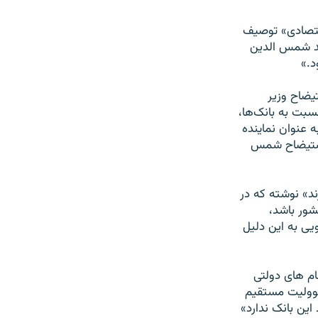
قتصادی» توصيف
 شمس‌ الدين
يضاح وزير
سبت به بانک‌ها،
 عنوان نماينده
 استيضاح شمس
د» نوشته که در
شور باشد،
ی به اين دليل
م های دولتی
سووليت مستقيم
ين بانک ندارد»