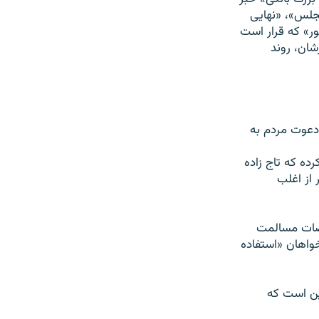
جلس»، «نهايی
کل کشور» که قرار است
شان، روند
 دعوت مردم به
رده که تاج زاده
 از اغلب
راضات مسالمت
خواهان «استفاده
ين است که