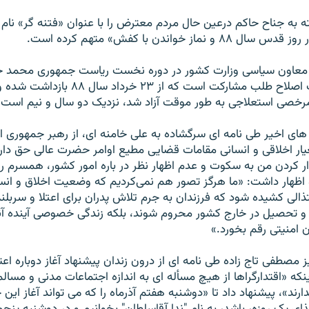
ه به جناح حاکم درعين حال مردم معترض را با عنوان «فتنه گر» نام ب
نماز خواندن با کفش» متهم کرده است.
معاون سياسی وزارت کشور در دوره نخست رياست جمهوری محمد خا
اعضای ارشد حزب اصلاح طلب مشارکت است که از ۲۳ خ
مرخصی استعلاجی به طور موقت آزاد شد، نزديک دو سال و نيم است 
 های اخير طی نامه ای سرگشاده به علی خامنه ای، از رهبر جمهوری 
يار اخلاقی و انسانی مقامات قضايی مطيع اوامر حضرت عالی حق دارن
ار کردن من به سکوت و عدم اظهار نظر در باره امور کشور، همسرم را
اظهار داشت: «ما هرگز تصور هم نمی‌کرديم که وضعيت اخلاق و انسا
ذالی کشيده شود که فرزندان به جرم تلاش پدران برای اعتلا و سربلن
و تحصيل در خارج کشور محروم شوند، بلکه زندگی خصوصی آينده آنان
ن امنيتی رقم بخورد.»
 مصطفی تاج زاده طی نامه ای از درون زندان پيشنهاد آغاز دوباره اع
 اينکه «اقتدارگراها از هيچ مسأله ای به اندازه اجتماعات مدنی و مسال
ند»، پيشنهاد داد تا «دوشنبه هفتم آذرماه را که می تواند آغاز اين