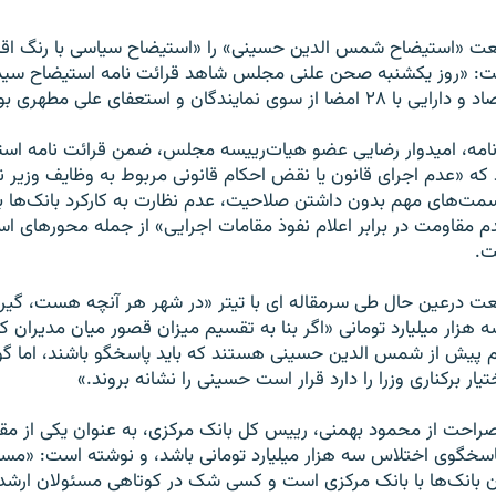
عت «استيضاح شمس الدين حسينی» را «استيضاح سياسی با رنگ ا
ت: «روز يکشنبه صحن علنی مجلس شاهد قرائت نامه استيضاح سيد
ی نمايندگان و استعفای علی مطهری بود.»
نامه، اميدوار رضايی عضو هيات‌رييسه مجلس، ضمن قرائت نامه است
د که «عدم اجرای قانون يا نقض احکام قانونی مربوط به وظايف وزير ن
سمت‌های مهم بدون داشتن صلاحيت، عدم نظارت به کارکرد بانک‌ها به
م مقاومت در برابر اعلام نفوذ مقامات اجرايی» از جمله محورهای
ت.
عت درعين حال طی سرمقاله ای با تيتر «در شهر هر آنچه هست، گيرن
 هزار ميليارد تومانی «اگر بنا به تقسيم ميزان قصور ميان مديران ک
م پيش از شمس الدين حسينی هستند که بايد پاسخگو باشند، اما گوي
ار برکناری وزرا را دارد قرار است حسينی را نشانه بروند.»
احت از محمود بهمنی، رييس کل بانک مرکزی، به عنوان يکی از مقا
 پاسخگوی اختلاس سه هزار ميليارد تومانی باشد، و نوشته است: «م
 بانک‌ها با بانک مرکزی است و کسی شک در کوتاهی مسئولان ارشد ا