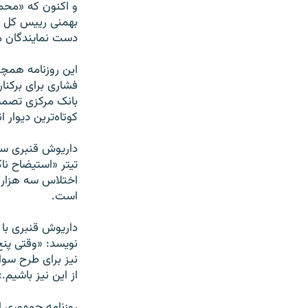
و اکنون که «مح
بهمنی رييس کل ب
دست نمايندگان م
اين روزنامه همچ
فشاری برای برکن
بانک مرکزی تصميم
کوتاه‌ترين ديوار 
داريوش قنبری سخ
تيتر «استيضاح نا
اختلاس سه هزار م
است.
داريوش قنبری با 
نویسد: «وقتی پنج
نيز برای طرح سوال
از اين نيز باشيم.»
روزنامه جمهوری ا