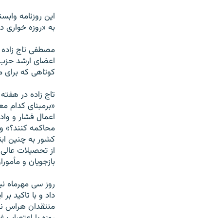
اين روزنامه وابست
به «روزه خواری در روز قدس سال ۸۸ و 
مصطفی تاج زاده 
کوتاهی که برای 
تاج زاده در هفته
«برمبنای کدام مع
اعمال فشار و واد
محاکمه کنند؟» و 
کشور به چنين ابت
از تحصيلات عالی 
بازجويان و مأمورا
روز سی مهرماه نيز
داد و با تاکيد بر
منتقدان هراس ندار