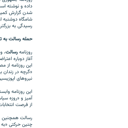
داده و نوشته اس
شامگاه دوشنبه از
رسيدگی به بزرگتر
حمله رسالت به تا
روزنامه
رسالت
، و
آغاز دوباره اعترا
اين روزنامه از مص
«گرچه در زندان به
نيروهای اپوزيسي
اين روزنامه وابس
آميز و «روزه سيا
از فرصت انتخابا
رسالت همچنين نو
چنين حرکتی «به 