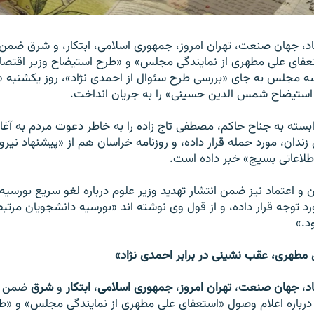
اد، جهان صنعت، تهران امروز، جمهوری اسلامی، ابتکار، و شرق ضمن 
عفای علی مطهری از نمايندگی مجلس» و «طرح استيضاح وزير اقتصاد
سه مجلس به جای «بررسی طرح سئوال از احمدی نژاد»، روز يکشنبه 
ستيضاح شمس الدين حسينی» را به جريان انداخت.
ابسته به جناح حاکم، مصطفی تاج زاده را به خاطر دعوت مردم به آغاز 
زندان، مورد حمله قرار داده، و روزنامه خراسان هم از «پيشنهاد نيرو
اطلاعاتی بسيج» خبر داده است.
ن و اعتماد نيز ضمن انتشار تهديد وزير علوم درباره لغو سريع بورسيه
د.»
مطهری، عقب‌ نشينی در برابر احمدی ‌نژاد»
د
،
جهان صنعت
،
تهران امروز
،
جمهوری اسلامی
،
ابتکار
و
شرق
ضمن ا
درباره اعلام وصول «استعفای علی مطهری از نمايندگی مجلس» و «ط