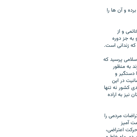
رده و آن ها را
تمی و از
رداد سال ۸۸ بازداشت شده و به جز دوره
که زندانی است.
اسلامی پرسيد که
د به منظور
 دستگير و
نيت در اين
دی کشور نه تنها
 نيز به اراده
تراضات مردمی را
مت آميز
 حرکت اعتراضی،