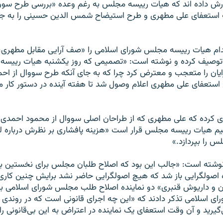
زارش داده اند که هيات رييسه مجلس به رغم وعده «بررسی طرح سوو
به استعفای علی مطهری و طرح استيضاح شمس الدين حسينی را به جري
قدام هيات رييسه مجلس شورای اسلامی را «صف آرايی مقابل مطهری،
د» توصيف کرده و نوشته است: «تصميمی که روز يکشنبه هيات رييس
ايان را متعجب و معترض کرد چرا که به جای آنکه طرح سووال از احمدی
ستعفای علی مطهری اعلام وصول شد تا هفته آينده در دستور کار 
وری کرده که علی مطهری که از طراحان اصلی سووال از محمود احمدی ن
يم هيات رييسه مجلس قرار است «هزينه پافشاری بر نظرش درباره 
س را بپردازد.»
وشته است: «جالب اين بود که اصلاح‌ طلبان مجلس برای نخستين ‌با
ده اصولگرايی باز شد که هيچ اصولگرايی حاضر نشد برايش چنين کاری
 و داريوش قنبری» دو نماينده اصلاح طلب مجلس شورای اسلامی به 
 اسلامی تذکر دادند که «اين چه اجرای قانونی است که در روندی غ
گيريد و آن وقت استعفای يک نماينده در اعتراض به اين بی‌قانونی ر