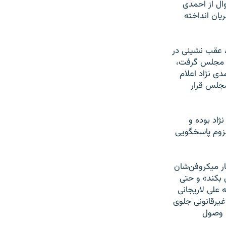
ال از احمدی
ان انداخته
 عقب ‌نشينی در
ه مجلس گرفت،
 ‌نژاد اعلام
مجلس قرار
ژاد بوده و
لزوم پاسخگويی
ر ميکروفن‌شان
 بکند» و حتی
علی لاريجانی
يرقانونی جلوی
ا وصول