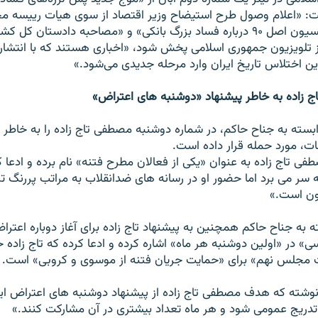
ت: «اعلام وصول طرح استيضاح وزير اقتصاد از سوی هیات ریيسه م
شدن گزارش کميسيون اصل ۹۰ درباره فساد بزرگ بانکی» و «مصاحبه دادستان 
 تلويزيون جمهوری اسلامی پخش شود، «اخباری هستند که با انتشار
ين اختلاس تاريخ ايران وارد مرحله جديدی می‌شود.»
ج زاده به خاطر پيشنهاد «دوشنبه های اعتراض»
ابسته به جناح حاکم، در شماره دوشنبه مصطفی تاج زاده را به خاطر
ضات، مورد حمله قرار داده است.
طفی تاج زاده به عنوان «يکی از فعالان مطرح فتنه» نام برده و ادعا ک
 ‌سر می برد اما حضور او در رسانه های ضدانقلاب به مراتب پررنگ تر
ون است.»
ته به جناح حاکم همچنين به پيشنهاد تاج زاده برای آغاز دوباره اعت
سی» در «اولين دوشنبه هر ماه» اشاره کرده و ادعا کرده که تاج زاده 
ت مجلس نهم» برای «حمايت جريان فتنه از موسوی و کروبی» است.
شته که هدف مصطفی تاج زاده از پيشنهاد دوشنبه های اعتراض ا
تدريج عمومی شود و هر ماه تعداد بيشتری در آن مشارکت کنند.»