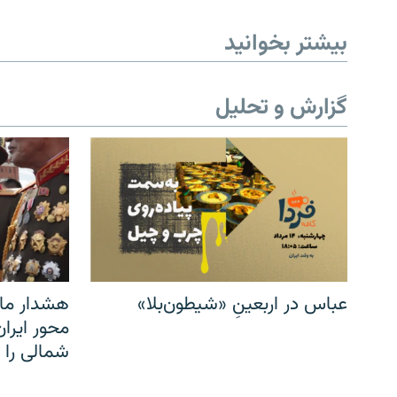
بیشتر بخوانید
گزارش و تحلیل
عباس در اربعینِ «شیطون‌بلا»
هشدار مار
محور ایرا
شمالی را