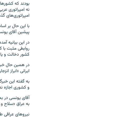
بودند که کشورهای 
نه امپراتوری عربی؛
امپراتوری‌های گ
با این حال بر اسا
پیشین آقای یونس
در این بیانیه آم
روابطی مثبت با کش
کشور دخالت و یا
در همین حال خبرگ
ایرانی «ابراز انزج
به گفته این خبرگ
و کشوری اجازه ند
آقای یونسی در ب
به عراق «سلاح و
نیروهای عراقی ط