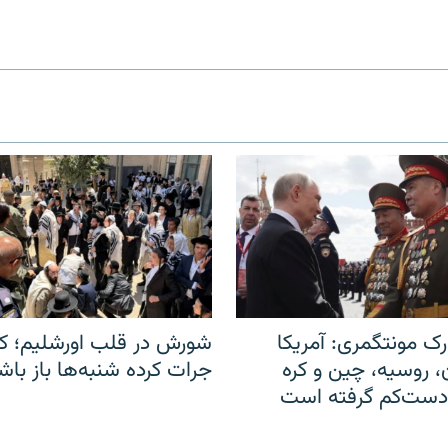
ک مونتگمری: آمریکا
شورش در قلب اورشلیم؛ کا
ن، روسیه، چین و کره
جرات کرده شنبه‌ها باز باش
 دست‌کم گرفته است