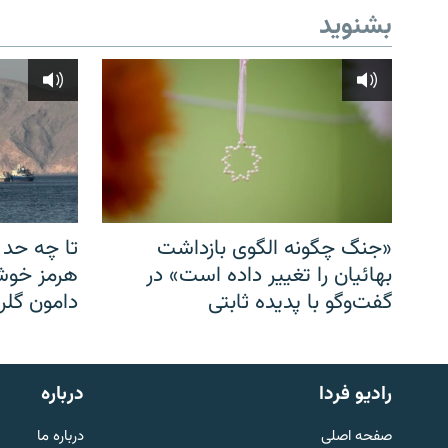
بشنوید
«جنگ چگونه الگوی بازداشت
تا چه حد 
بهائیان را تغییر داده است» در
هرمز خوشب
گفت‌وگو با پدیده ثابتی
دامون گلری
English
رادیو فردا
درباره
به ما بپیوندید
صفحه اصلی
درباره ما