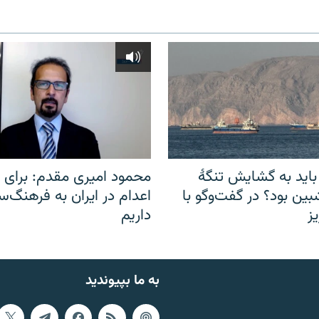
باید به گشایش تنگهٔ
محمود امیری مقدم: برای مب
ین بود؟ در گفت‌وگو با
اعدام در ایران به فرهنگ‌سا
ز
داریم
به ما بپیوندید