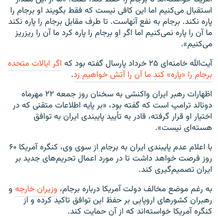
استقبال می‌کنیم اما این کافی نیست که فقط بگویند او برجام را
پاره نکند. برجام به نفع آنهاست. تا طرف مقابل برجام را پاره نکند
ما آن را پاره نمی‌کنیم اما اگر او برجام را پاره کرد ما آن را ریزریز
می‌کنیم».
آیت‌الله خامنه‌ای ۲۵ خرداد پارسال گفته بود که
اگر ایالات متحده
برجام را «پاره» کند ما آن را آتش خواهیم زد
.
اظهارات رهبر ایران واکنشی به سخنان روز جمعه ۲۲ مهرماه
دونالد ترامپ است که گفته بود، «بر پایه اطلاعات متقنی که در
اختیار او قرار گرفته، قادر به تأیید پایبندی ایران به توافق
هسته‌ای نیست».
با اعلام عدم پایبندی ایران به برجام از سوی وی، کنگره آمریکا ۶۰
روز فرصت خواهد داشت تا در مورد اعمال تحریم‌های جدید بر
ایران تصمیم‌گیری کند.
به رغم موضع مخالف دولت آمریکا درباره برجام،
وزیران خارجه
و
رهبران کشورهای اروپایی بر حفظ این توافق تاکید کرده و از
کنگره آمریکا خواسته‌اند که از آن حمایت کند.