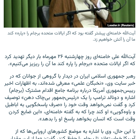
آیت‌الله خامنه‌ای پیشتر گفته بود که اگر ایالات متحده برجام را «پاره» کند
زبان‌های دیگر
ما آن را آتش خواهیم زد.
آیت‌الله علی خامنه‌ای روز چهارشنبه ۲۶ مهرماه بار دیگر تهدید کرد
که اگر ایالات متحده «برجام را پاره کند ما آن را ریزیز می‌کنیم».
رهبر جمهوری اسلامی ایران در دیدار با گروهی از جوانان که در
خبر سایت وی، «نخبگان علمی» معرفی شده‌اند، به اظهارات اخیر
رییس‌جمهوری آمریکا درباره برنامه جامع اقدام مشترک (برجام)
اشاره و دونالد ترامپ را یک «رئیس‌جمهور بی‌چاک دهن» توصیف
کرد و گفت نمی‌خواهد وقت خود را «صرف پاسخگویی به اباطیل
و یاوه‌گویی» او کند چرا که به گفته خامنه‌ای، «این ضایع کردن
وقت است که انسان بخواهد پاسخ او را بدهد».
با این حال، وی با اشاره به موضع کشورهای اروپایی‌ها که از
آمریکا خواسته‌اند تا برجام را حفظ کند، گفت: «ما از این مقدار