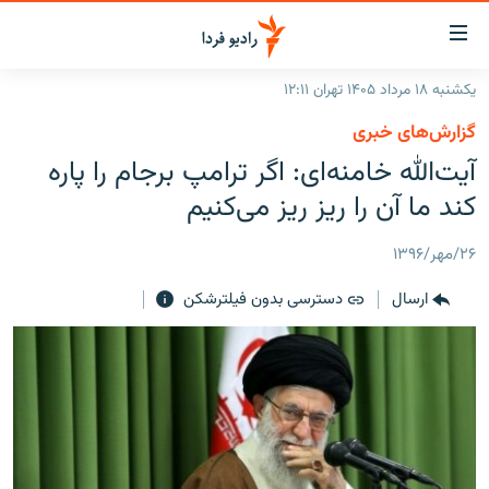
ینک‌های
ابلیت
سترسی
یکشنبه ۱۸ مرداد ۱۴۰۵ تهران ۱۲:۱۱
ازگشت
صفحه اصلی
گزارش‌های خبری
ازگشت
ایران
آیت‌الله خامنه‌ای: اگر ترامپ برجام را پاره
ه
نوی
جهان
کند ما آن را ریز ریز می‌کنیم
صلی
رادیو
فتن
۲۶/مهر/۱۳۹۶
ه
پادکست
انتخاب کنید و بشنوید
فحه
ارسال
دسترسی بدون فیلترشکن
چندرسانه‌ای
برنامه‌های رادیویی
ستجو
زنان فردا
فرکانس‌ها
گزارش‌های تصویری
گزارش‌های ویدئویی
English
به ما بپیوندید